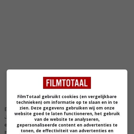
FilmTotaal gebruikt cookies (en vergelijkbare
technieken) om informatie op te slaan en in te
zien. Deze gegevens gebruiken wij om onze
Een jaar na de pijnlijke breuk met haar vriendje, staat
website goed te laten functioneren, het gebruik
Jamie Spellman aan het hoofd van Canvas Creations,
van de website te analyseren,
een kunstacademie voor jongeren. Aanvankelijk was
gepersonaliseerde content en advertenties te
tonen, de effectiviteit van advertenties en
het bedoeling om haar baan te combineren met haar