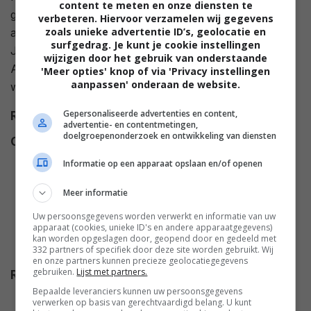
content te meten en onze diensten te
grote passie, schilderen, maar nu beseft Jamie dat ze
verbeteren. Hiervoor verzamelen wij gegevens
zoals unieke advertentie ID’s, geolocatie en
al maanden geen penseel meer heeft vastgenomen.
surfgedrag. Je kunt je cookie instellingen
Jamie wordt aangespoord door haar beste vriendin
wijzigen door het gebruik van onderstaande
Ava om zich eindelijk weer aan haar grote liefde te
'Meer opties' knop of via 'Privacy instellingen
aanpassen' onderaan de website.
wijden.
Gepersonaliseerde advertenties en content,
Regie
Peter DeLuise
.
advertentie- en contentmetingen,
doelgroepenonderzoek en ontwikkeling van diensten
Cast
Brenda Crichlow
,
Kathleen
Duborg
,
Daryl Shuttleworth
,
Informatie op een apparaat opslaan en/of openen
Arielle Kebbel
,
Nick Bateman
,
Meer informatie
Hilary Jardine
,
Adil Zaidi
,
Arran
Henn
,
Heather-Claire Nortey
,
Uw persoonsgegevens worden verwerkt en informatie van uw
apparaat (cookies, unieke ID's en andere apparaatgegevens)
Matthew James Dowden
,
kan worden opgeslagen door, geopend door en gedeeld met
James Rha
,
Nyla Alleyne
.
332 partners of specifiek door deze site worden gebruikt. Wij
en onze partners kunnen precieze geolocatiegegevens
gebruiken.
Lijst met partners.
Release
30.03.2019
Bepaalde leveranciers kunnen uw persoonsgegevens
verwerken op basis van gerechtvaardigd belang. U kunt