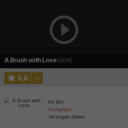
A Brush with Love
(2019)
5
,
6
6,2
/ 1505
84 Min
2,5
/ 3
Romantiek
Verenigde Staten