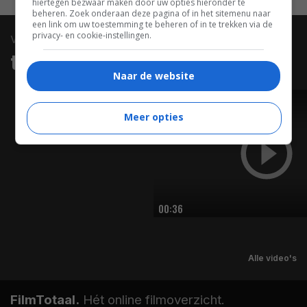
hiertegen bezwaar maken door uw opties hieronder te
beheren. Zoek onderaan deze pagina of in het sitemenu naar
een link om uw toestemming te beheren of in te trekken via de
privacy- en cookie-instellingen.
video
trailers & clips
Naar de website
TRAILER
Meer opties
00:36
Alle video's
FilmTotaal.
Hét online filmoverzicht.