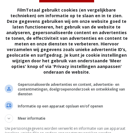
FilmTotaal gebruikt cookies (en vergelijkbare
technieken) om informatie op te slaan en in te zien.
Deze gegevens gebruiken wij om onze website goed te
laten functioneren, het gebruik van de website te
analyseren, gepersonaliseerde content en advertenties
te tonen, de effectiviteit van advertenties en content te
meten en onze diensten te verbeteren. Hiervoor
verzamelen wij gegevens zoals unieke advertentie ID’s,
geolocatie en surfgedrag. Je kunt je cookie instellingen
wijzigen door het gebruik van onderstaande 'Meer
opties' knop of via 'Privacy instellingen aanpassen'
onderaan de website.
 Car'-regisseur nu terug in bioscoop met nóg
Gepersonaliseerde advertenties en content, advertentie- en
winnende parel
contentmetingen, doelgroepenonderzoek en ontwikkeling van
diensten
K,
22.03.2024
Informatie op een apparaat opslaan en/of openen
ijn dochter Hana wonen in het dorp Mizubiki, vlakbij
Meer informatie
 Car'-regisseur komt met 2 nieuwe films
Uw persoonsgegevens worden verwerkt en informatie van uw apparaat