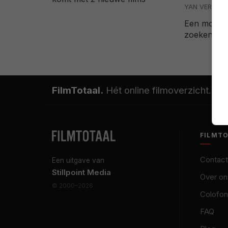
YAN VERDON
Een mooie 
zoeken!
FilmTotaal.
Hét online filmoverzicht.
FILMT
Contact
Een uitgave van
Stillpoint Media
Over on
© 2000–2026
Colofon
FAQ