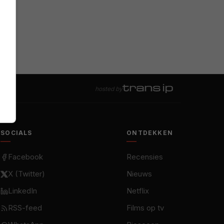
hosted by
SOCIALS
ONTDEKKEN
Facebook
Recensies
X (Twitter)
Nieuws
LinkedIn
Netflix
RSS-feed
Films op tv