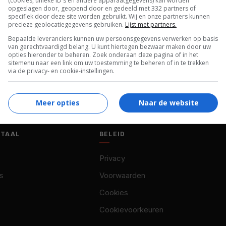
(cookies, unieke ID's en andere apparaatgegevens) kan worden
K,
18.08.2023
opgeslagen door, geopend door en gedeeld met 332 partners of
specifiek door deze site worden gebruikt. Wij en onze partners kunnen
kans om de Oscar-winnende filmmaker op te gaan
precieze geolocatiegegevens gebruiken.
Lijst met partners.
Bepaalde leveranciers kunnen uw persoonsgegevens verwerken op basis
van gerechtvaardigd belang. U kunt hiertegen bezwaar maken door uw
opties hieronder te beheren. Zoek onderaan deze pagina of in het
sitemenu naar een link om uw toestemming te beheren of in te trekken
via de privacy- en cookie-instellingen.
Meer opties
Naar de website
OTAAL
BELEID
Privacy
s
Voorwaarden
Cookies
Cookievoorkeuren