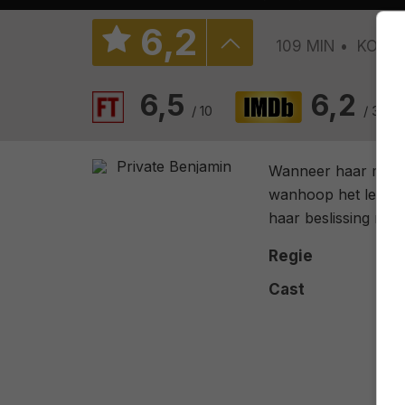
6
,
2
109 MIN
KOMED
6,5
6,2
/ 10
/ 3000
Wanneer haar man st
wanhoop het leger i
haar beslissing maa
Regie
Cast