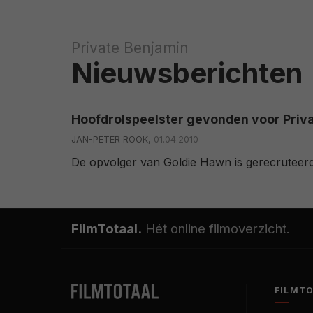
Private Benjamin
Nieuwsberichten
Hoofdrolspeelster gevonden voor Priv
JAN-PETER ROOK,
01.04.2010
De opvolger van Goldie Hawn is gerecruteerd
FilmTotaal.
Hét online filmoverzicht.
FILMT