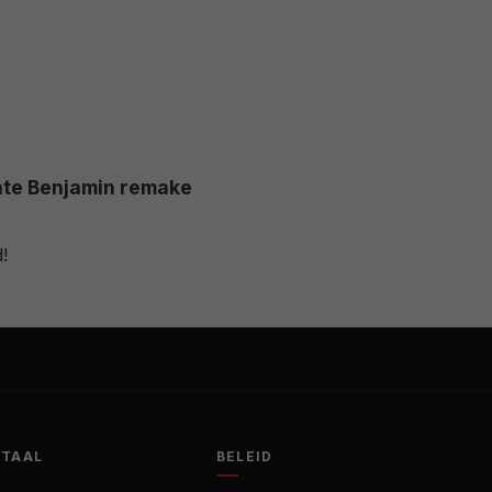
ate Benjamin remake
!
OTAAL
BELEID