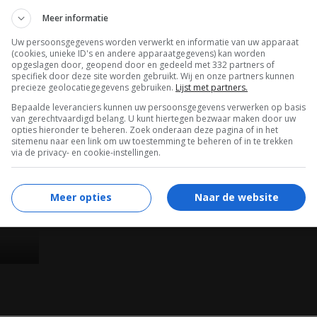
Everett Covin
,
James Dybas
,
Robert Hanley
.
Meer informatie
06.10.1980
Uw persoonsgegevens worden verwerkt en informatie van uw apparaat
(cookies, unieke ID's en andere apparaatgegevens) kan worden
opgeslagen door, geopend door en gedeeld met 332 partners of
specifiek door deze site worden gebruikt. Wij en onze partners kunnen
precieze geolocatiegegevens gebruiken.
Lijst met partners.
Bepaalde leveranciers kunnen uw persoonsgegevens verwerken op basis
van gerechtvaardigd belang. U kunt hiertegen bezwaar maken door uw
opties hieronder te beheren. Zoek onderaan deze pagina of in het
sitemenu naar een link om uw toestemming te beheren of in te trekken
via de privacy- en cookie-instellingen.
Meer opties
Naar de website