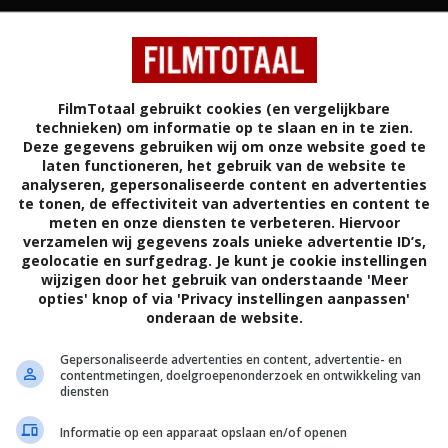
IE
OORLOG
VERENIGDE STATEN
82%
2,5
5
FilmTotaal gebruikt cookies (en vergelijkbare
6
/ 34
/ 391
technieken) om informatie op te slaan en in te zien.
Deze gegevens gebruiken wij om onze website goed te
laten functioneren, het gebruik van de website te
analyseren, gepersonaliseerde content en advertenties
erft tijdens de huwelijksnacht besluit Judy uit pure
te tonen, de effectiviteit van advertenties en content te
n te gaan. In het begin heeft ze enorme spijt van
meten en onze diensten te verbeteren. Hiervoor
r langzamerhand krijgt ze er steeds meer plezier in.
verzamelen wij gegevens zoals unieke advertentie ID’s,
geolocatie en surfgedrag. Je kunt je cookie instellingen
wijzigen door het gebruik van onderstaande 'Meer
Howard Zieff
.
opties' knop of via 'Privacy instellingen aanpassen'
onderaan de website.
Harry Dean Stanton
,
Eileen Brennan
,
Barbara Barrie
,
Mary Kay Place
,
Armand
Gepersonaliseerde advertenties en content, advertentie- en
Assante
,
Sam Wanamaker
,
Lee Wallace
,
contentmetingen, doelgroepenonderzoek en ontwikkeling van
diensten
Alan Oppenheimer
,
Robert Webber
,
Goldie
Hawn
,
Albert Brooks
,
Estelle Marlov
,
Informatie op een apparaat opslaan en/of openen