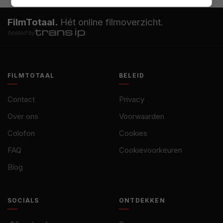
FilmTotaal.
Hét online filmoverzicht.
hosted by
FILMTOTAAL
BELEID
Contact
Privacy
Over ons
Voorwaarden
Colofon
Cookies
FAQ
Cookievoorkeuren
Blog
SOCIALS
ONTDEKKEN