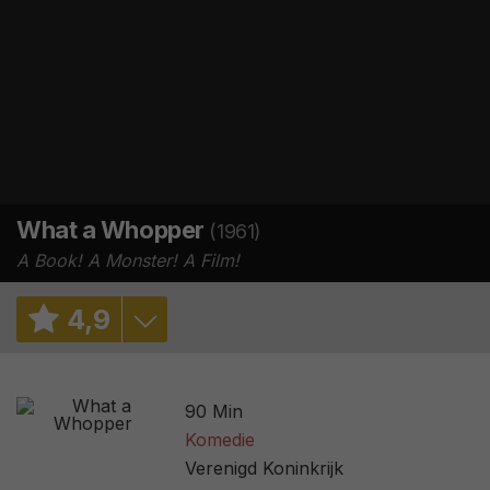
What a Whopper
(1961)
A Book! A Monster! A Film!
4
,
9
5,2
/ 297
90 Min
2,3
/ 3
Komedie
Verenigd Koninkrijk