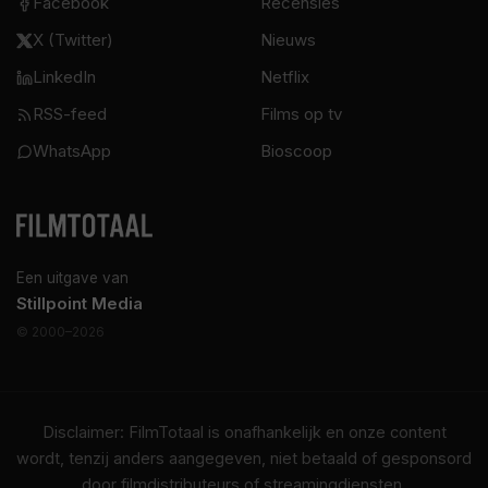
Facebook
Recensies
X (Twitter)
Nieuws
LinkedIn
Netflix
RSS-feed
Films op tv
WhatsApp
Bioscoop
Een uitgave van
Stillpoint Media
© 2000–2026
Disclaimer: FilmTotaal is onafhankelijk en onze content
wordt, tenzij anders aangegeven, niet betaald of gesponsord
door filmdistributeurs of streamingdiensten.