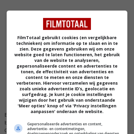
FilmTotaal gebruikt cookies (en vergelijkbare
technieken) om informatie op te slaan en in te
zien. Deze gegevens gebruiken wij om onze
website goed te laten functioneren, het gebruik
van de website te analyseren,
gepersonaliseerde content en advertenties te
tonen, de effectiviteit van advertenties en
content te meten en onze diensten te
verbeteren. Hiervoor verzamelen wij gegevens
zoals unieke advertentie ID’s, geolocatie en
surfgedrag. Je kunt je cookie instellingen
wijzigen door het gebruik van onderstaande
'Meer opties' knop of via 'Privacy instellingen
aanpassen' onderaan de website.
Een schrijver probeert wat geld te verdienen door een
boek over het monster van Loch Ness te schrijven.
Gepersonaliseerde advertenties en content,
advertentie- en contentmetingen,
Geen uitgever wilde het project op zich nemen, omdat
doelgroepenonderzoek en ontwikkeling van diensten