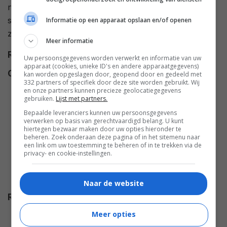
niemand denkt dat er een monster bestaat. Maar de
schrijver en zijn vrienden maken een nepmonster en
Informatie op een apparaat opslaan en/of openen
zorgen dat de mythe aan kracht wint.
Meer informatie
Regie
Gilbert Gunn
.
Uw persoonsgegevens worden verwerkt en informatie van uw
apparaat (cookies, unieke ID's en andere apparaatgegevens)
Cast
Clive Dunn
,
Wilfrid Brambell
,
kan worden opgeslagen door, geopend door en gedeeld met
332 partners of specifiek door deze site worden gebruikt. Wij
Spike Milligan
,
Fabia Drake
,
en onze partners kunnen precieze geolocatiegegevens
gebruiken.
Lijst met partners.
Adam Faith
,
Sidney James
,
Carole Lesley
,
Terence
Bepaalde leveranciers kunnen uw persoonsgegevens
verwerken op basis van gerechtvaardigd belang. U kunt
Longdon
,
Freddie Frinton
,
hiertegen bezwaar maken door uw opties hieronder te
beheren. Zoek onderaan deze pagina of in het sitemenu naar
Marie-France
,
Charles Hawtrey
,
een link om uw toestemming te beheren of in te trekken via de
Harold Berens
,
Ewan Roberts
,
privacy- en cookie-instellingen.
Archie Duncan
,
Terry Scott
,
Carole Lesley
,
Marie France
.
Naar de website
Release
17.10.1961
Meer opties