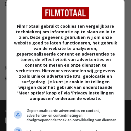
Cast
Virginia Gardner
,
Grace Caroline
Currey
,
Adam Rose
,
Harriet
Slater
,
Tom Brittney
,
Arsema
FilmTotaal gebruikt cookies (en vergelijkbare
Thomas
,
Jordan Coleman
,
Juju
technieken) om informatie op te slaan en in te
Journey Brener
,
Einar
zien. Deze gegevens gebruiken wij om onze
Haraldsson
,
Alexandra Bartlett
,
website goed te laten functioneren, het gebruik
van de website te analyseren,
London Nuovo
,
Evie Mann
,
gepersonaliseerde content en advertenties te
Andrey Kasushkin
.
tonen, de effectiviteit van advertenties en
content te meten en onze diensten te
Release
02.09.2026
verbeteren. Hiervoor verzamelen wij gegevens
zoals unieke advertentie ID’s, geolocatie en
Release NL
17.09.2026
surfgedrag. Je kunt je cookie instellingen
wijzigen door het gebruik van onderstaande
'Meer opties' knop of via 'Privacy instellingen
aanpassen' onderaan de website.
video
Gepersonaliseerde advertenties en content,
advertentie- en contentmetingen,
trailers & clips
doelgroepenonderzoek en ontwikkeling van diensten