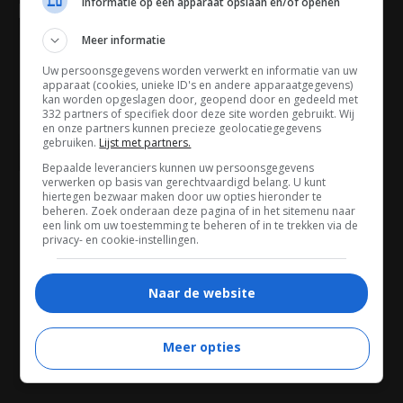
Informatie op een apparaat opslaan en/of openen
TRAILER
Meer informatie
Uw persoonsgegevens worden verwerkt en informatie van uw
apparaat (cookies, unieke ID's en andere apparaatgegevens)
kan worden opgeslagen door, geopend door en gedeeld met
332 partners of specifiek door deze site worden gebruikt. Wij
en onze partners kunnen precieze geolocatiegegevens
gebruiken.
Lijst met partners.
01:20
Bepaalde leveranciers kunnen uw persoonsgegevens
verwerken op basis van gerechtvaardigd belang. U kunt
hiertegen bezwaar maken door uw opties hieronder te
beheren. Zoek onderaan deze pagina of in het sitemenu naar
een link om uw toestemming te beheren of in te trekken via de
TRAILER
privacy- en cookie-instellingen.
Naar de website
Meer opties
01:42