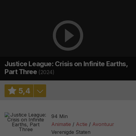
Justice League: Crisis on Infinite Earths,
Part Three
(2024)
5
,
4
6,1
/ 5834
94 Min
20%
/ 5
Animatie
Actie
Avontuur
Verenigde Staten
2,6