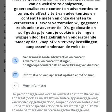
van de website te analyseren,
overleven in een klein universum. Eén voor één
gepersonaliseerde content en advertenties te
worden deze werelden en al hun bewoners verdampt!
tonen, de effectiviteit van advertenties en
content te meten en onze diensten te
Op de overgebleven planeten wordt zelfs de tijd zelf
verbeteren. Hiervoor verzamelen wij gegevens
vernietigd, en helden uit het verleden sluiten zich aan
zoals unieke advertentie ID’s, geolocatie en
bij de Justice League en hun bondgenoten tegen het
surfgedrag. Je kunt je cookie instellingen
wijzigen door het gebruik van onderstaande
toppunt van het kwaad. Maar zal het offer van de
'Meer opties' knop of via 'Privacy instellingen
superhelden, terwijl ze hun laatste standpunt innemen,
aanpassen' onderaan de website.
genoeg zijn om ons allemaal te redden?
Gepersonaliseerde advertenties en content,
Regie
Jeff Wamester
.
advertentie- en contentmetingen,
doelgroepenonderzoek en ontwikkeling van diensten
Cast
Jensen Ackles
,
Geoffrey Arend
,
Informatie op een apparaat opslaan en/of openen
Troy Baker
,
Brian Bloom
,
Matt
Bomer
,
Kevin Conroy
,
John
Meer informatie
DiMaggio
,
Ato Essandoh
,
Keith
Uw persoonsgegevens worden verwerkt en informatie van uw
Ferguson
,
Will Friedle
,
Gideon
apparaat (cookies, unieke ID's en andere apparaatgegevens)
kan worden opgeslagen door, geopend door en gedeeld met
Adlon
,
Ike Amadi
,
Ashly Burch
,
332 partners of specifiek door deze site worden gebruikt. Wij
Zach Callison
,
Darren Criss
,
en onze partners kunnen precieze geolocatiegegevens