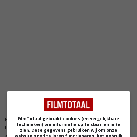
/ 9
FilmTotaal gebruikt cookies (en vergelijkbare
Nu volledig onthuld als de ultieme bedreiging voor het
technieken) om informatie op te slaan en in te
bestaan, voert de Anti-Monitor een meedogenloze
zien. Deze gegevens gebruiken wij om onze
aanval uit op de overlevende aardes die strijden om te
website goed te laten functioneren, het gebruik