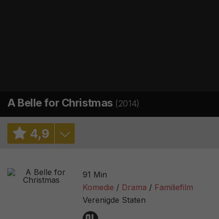
A Belle for Christmas
(2014)
4
,
9
4,8
/ 622
91 Min
2,5
/ 11
Komedie
Drama
Familiefilm
Verenigde Staten