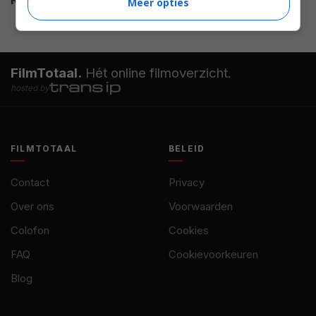
Release
04.11.2014
Meer opties
FilmTotaal.
Hét online filmoverzicht.
hosted by
FILMTOTAAL
BELEID
Contact
Privacy
Over ons
Voorwaarden
Colofon
Cookies
FAQ
Cookievoorkeuren
Blog