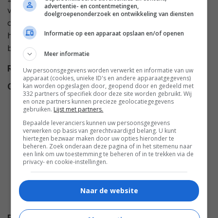
advertentie- en contentmetingen,
vriendin Dani haat honden. Als Elliot en Phoebe
doelgroepenonderzoek en ontwikkeling van diensten
ontdekken dat zij tijdens een date op kerstavond Belle
Informatie op een apparaat opslaan en/of openen
heeft meegenomen, zetten ze samen met de
buurtkinderen een reddingsmissie op.
Meer informatie
Regie
Jason Dallas
.
Uw persoonsgegevens worden verwerkt en informatie van uw
apparaat (cookies, unieke ID's en andere apparaatgegevens)
kan worden opgeslagen door, geopend door en gedeeld met
Cast
Dean Cain
,
Kristy Swanson
,
332 partners of specifiek door deze site worden gebruikt. Wij
Haylie Duff
,
Jet Jurgensmeyer
,
en onze partners kunnen precieze geolocatiegegevens
gebruiken.
Lijst met partners.
Meyrick Murphy
,
Connor Berry
,
Bepaalde leveranciers kunnen uw persoonsgegevens
Kendall Joy Hall
,
Avary
verwerken op basis van gerechtvaardigd belang. U kunt
Anderson
,
Babs Simmons
,
hiertegen bezwaar maken door uw opties hieronder te
beheren. Zoek onderaan deze pagina of in het sitemenu naar
Jonathan Guraedy
,
Christina
een link om uw toestemming te beheren of in te trekken via de
privacy- en cookie-instellingen.
Mandrell
,
Helen Cornelius
,
A.
Lee Stone
,
Irlene Mandrell
,
Jamie Dudney
,
Trinity Adkins
,
Naar de website
Tim Guraedy
,
Whit Gilbert
.