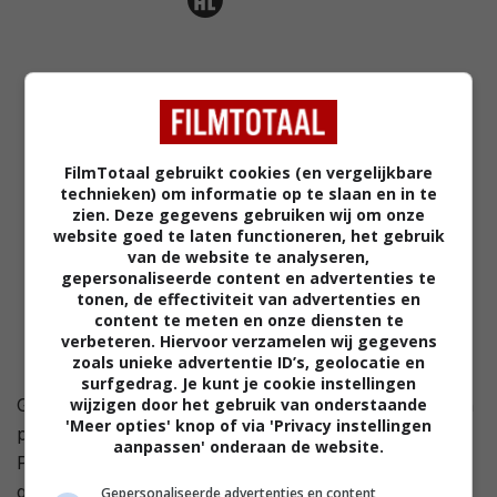
FilmTotaal gebruikt cookies (en vergelijkbare
technieken) om informatie op te slaan en in te
zien. Deze gegevens gebruiken wij om onze
website goed te laten functioneren, het gebruik
van de website te analyseren,
gepersonaliseerde content en advertenties te
tonen, de effectiviteit van advertenties en
content te meten en onze diensten te
verbeteren. Hiervoor verzamelen wij gegevens
zoals unieke advertentie ID’s, geolocatie en
surfgedrag. Je kunt je cookie instellingen
wijzigen door het gebruik van onderstaande
Glenn Barrows is recentelijk weduwnaar geworden en
'Meer opties' knop of via 'Privacy instellingen
probeert in zijn eentje zijn jonge kinderen Elliot en
aanpassen' onderaan de website.
Phoebe op te voeden. Ze besluiten een jonge pup
genaamd Belle te adopteren. Echter, Glenns nieuwe
Gepersonaliseerde advertenties en content,