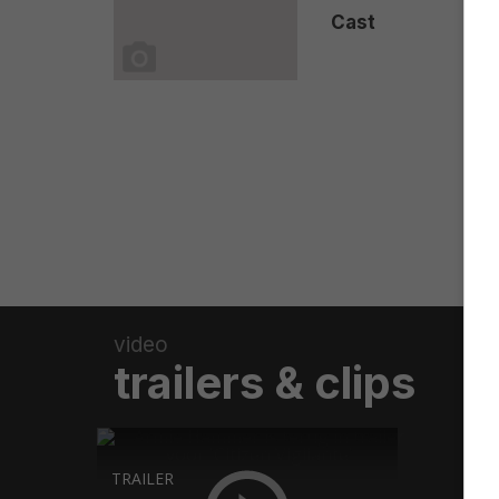
Cast
video
trailers & clips
TRAILER