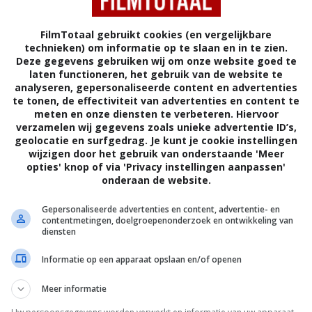
Armie Hammer
,
Costas Mandylor
,
Neb
Chupin
,
Dora Dimic Rakar
,
Lennart Betzgen
,
FilmTotaal gebruikt cookies (en vergelijkbare
technieken) om informatie op te slaan en in te zien.
Benjamin Schnau
,
Dunja Sepcic
,
Steffen
Deze gegevens gebruiken wij om onze website goed te
Mennekes
,
Désirée Giorgetti
,
Vjekoslav
laten functioneren, het gebruik van de website te
Katusin
,
Tino Trkulja
,
Mukit Abdul Hamid
,
analyseren, gepersonaliseerde content en advertenties
te tonen, de effectiviteit van advertenties en content te
Elizabeth Zacero
,
Kresimir Simac
,
Ema
meten en onze diensten te verbeteren. Hiervoor
Masala
,
Roni Lepej
,
Milan Papic
,
Jenny
verzamelen wij gegevens zoals unieke advertentie ID’s,
geolocatie en surfgedrag. Je kunt je cookie instellingen
Paris
.
wijzigen door het gebruik van onderstaande 'Meer
opties' knop of via 'Privacy instellingen aanpassen'
onderaan de website.
Gepersonaliseerde advertenties en content, advertentie- en
contentmetingen, doelgroepenonderzoek en ontwikkeling van
diensten
Informatie op een apparaat opslaan en/of openen
Meer informatie