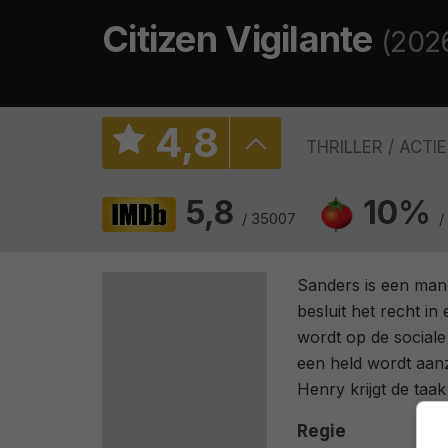
Citizen Vigilante
(202
4
,
8
THRILLER
ACTIE
5,8
10%
/ 35007
/
Sanders is een man d
besluit het recht in
wordt op de sociale
een held wordt aanz
Henry krijgt de taa
Regie