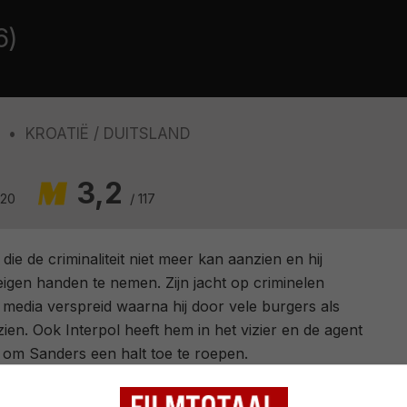
6)
KROATIË
DUITSLAND
3,2
 20
/ 117
ie de criminaliteit niet meer kan aanzien en hij
 eigen handen te nemen. Zijn jacht op criminelen
 media verspreid waarna hij door vele burgers als
ien. Ook Interpol heeft hem in het vizier en de agent
k om Sanders een halt toe te roepen.
Uwe Boll
.