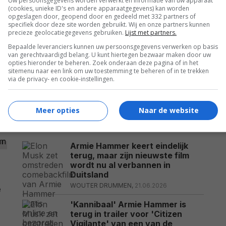
Uw persoonsgegevens worden verwerkt en informatie van uw apparaat
(cookies, unieke ID's en andere apparaatgegevens) kan worden
opgeslagen door, geopend door en gedeeld met 332 partners of
specifiek door deze site worden gebruikt. Wij en onze partners kunnen
precieze geolocatiegegevens gebruiken.
Lijst met partners.
Bepaalde leveranciers kunnen uw persoonsgegevens verwerken op basis
van gerechtvaardigd belang. U kunt hiertegen bezwaar maken door uw
opties hieronder te beheren. Zoek onderaan deze pagina of in het
sitemenu naar een link om uw toestemming te beheren of in te trekken
via de privacy- en cookie-instellingen.
Meer opties
Naar de website
Armie Hammer keert eindelijk
terug, maar zijn nieuwste film
wordt nu al verbannen in
Duitsland
WOUTER DRUMMEN,
21.06.2026
e
'Kannibaal' Armie Hammer is
terug in trailer voor 'Citizen
Vigilante' van een van de