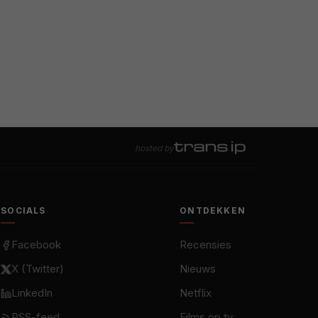
hosted by
SOCIALS
ONTDEKKEN
Facebook
Recensies
X (Twitter)
Nieuws
LinkedIn
Netflix
RSS-feed
Films op tv