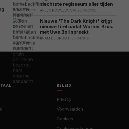
slechtste regisseurs aller tijden
eg
ARJEN ROOSEBOOM,
28.05.2026
.
Nieuwe 'The Dark Knight' krijgt
nieuwe titel nadat Warner Bros.
met Uwe Boll spreekt
BRAM DE GROOT,
05.04.2025
OTAAL
BELEID
Privacy
s
Voorwaarden
Cookies
Cookievoorkeuren