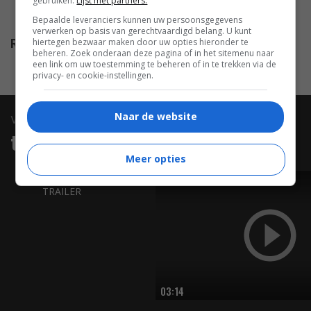
Hoskins
,
Peter Arne
,
Paul
gebruiken.
Lijst met partners.
Stassino
,
Brian Peck
.
Bepaalde leveranciers kunnen uw persoonsgegevens
verwerken op basis van gerechtvaardigd belang. U kunt
hiertegen bezwaar maken door uw opties hieronder te
Release
24.06.1958
beheren. Zoek onderaan deze pagina of in het sitemenu naar
een link om uw toestemming te beheren of in te trekken via de
privacy- en cookie-instellingen.
Naar de website
video
trailers & clips
Meer opties
TRAILER
03:14