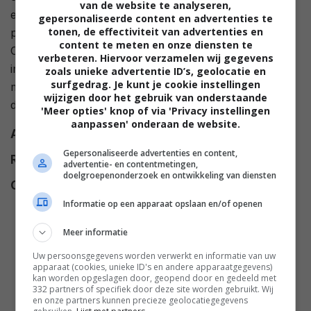
van de website te analyseren,
eenheid gescheiden terwijl ze in een ambulance
gepersonaliseerde content en advertenties te
tonen, de effectiviteit van advertenties en
proberen te evacueren uit het belegerde Tobroek.
content te meten en onze diensten te
Onderweg pikken ze een Zuid-Afrikaanse
verbeteren. Hiervoor verzamelen wij gegevens
infanterieofficier op. Hun opties zijn beperkt, want
zoals unieke advertentie ID’s, geolocatie en
surfgedrag. Je kunt je cookie instellingen
meeste van hun vluchtbestemmingen zijn ingenomen
wijzigen door het gebruik van onderstaande
door de Duitsers.
'Meer opties' knop of via 'Privacy instellingen
aanpassen' onderaan de website.
Alt titel
Desert Attack
Gepersonaliseerde advertenties en content,
Regie
J. Lee Thompson
.
advertentie- en contentmetingen,
doelgroepenonderzoek en ontwikkeling van diensten
Cast
John Mills
,
Anthony Quayle
,
Sylvia Syms
,
Harry Andrews
,
Informatie op een apparaat opslaan en/of openen
Allan Cuthbertson
,
David Lodge
,
Meer informatie
Walter Gotell
,
Frederick Jaeger
,
Uw persoonsgegevens worden verwerkt en informatie van uw
Richard Marner
,
Diane Clare
,
apparaat (cookies, unieke ID's en andere apparaatgegevens)
Richard Leech
,
Liam Redmond
,
kan worden opgeslagen door, geopend door en gedeeld met
332 partners of specifiek door deze site worden gebruikt. Wij
Michael Nightingale
,
Basil
en onze partners kunnen precieze geolocatiegegevens