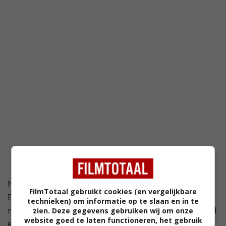
Noord-Afrika tijdens de Tweede Wereldoorlog. Vier
FilmTotaal gebruikt cookies (en vergelijkbare
Britse medische stafleden, een commandant van de
technieken) om informatie op te slaan en in te
medische eenheid, de sergeant-majoor van de eenheid
zien. Deze gegevens gebruiken wij om onze
website goed te laten functioneren, het gebruik
en twee vrouwelijke verpleegsters worden van hun