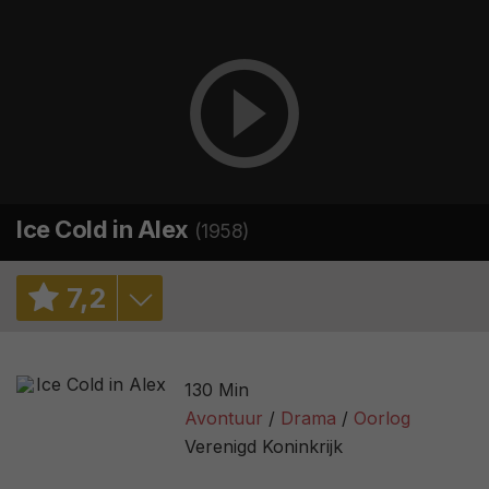
Ice Cold in Alex
(1958)
7
,
2
7,7
/ 7498
130 Min
3,3
/ 49
Avontuur
Drama
Oorlog
Verenigd Koninkrijk