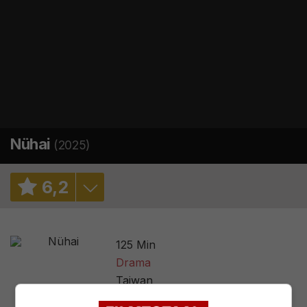
Nühai
(2025)
6
,
2
6,3
/ 404
125 Min
3,0
/ 5
Drama
Taiwan