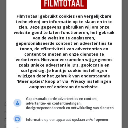
FilmTotaal gebruikt cookies (en vergelijkbare
technieken) om informatie op te slaan en in te
zien. Deze gegevens gebruiken wij om onze
website goed te laten functioneren, het gebruik
van de website te analyseren,
gepersonaliseerde content en advertenties te
tonen, de effectiviteit van advertenties en
content te meten en onze diensten te
verbeteren. Hiervoor verzamelen wij gegevens
zoals unieke advertentie ID’s, geolocatie en
surfgedrag. Je kunt je cookie instellingen
wijzigen door het gebruik van onderstaande
'Meer opties' knop of via 'Privacy instellingen
aanpassen' onderaan de website.
Gepersonaliseerde advertenties en content,
advertentie- en contentmetingen,
De jonge Hsiao-lee heeft veel aan haar vriendschap
doelgroepenonderzoek en ontwikkeling van diensten
met Li-li. Deze belichaamt de dromen die Hsiao-lee tot
nu toe heeft genegeerd. Hsiao-lee wordt echter aan
Informatie op een apparaat opslaan en/of openen
het verleden van haar moeder herinnerd, die in haar