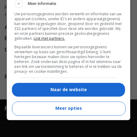
Meer informatie
jongere jaren met dezelfde obstakels worstelde. Ze
Uw persoonsgegevens worden verwerkt en informatie van uw
raakt verstrikt in een vicieuze wanhopige cyclus.
apparaat (cookies, unieke ID's en andere apparaatgegevens)
kan worden opgeslagen door, geopend door en gedeeld met
Alt titel
Girl
332 partners of specifiek door deze site worden gebruikt. Wij
en onze partners kunnen precieze geolocatiegegevens
Regie
Shu Qi
.
gebruiken.
Lijst met partners.
Bepaalde leveranciers kunnen uw persoonsgegevens
Cast
Roy Chiu
,
Esther Liu
,
Bamboo
verwerken op basis van gerechtvaardigd belang. U kunt
hiertegen bezwaar maken door uw opties hieronder te
Chu-Sheng Chen
,
Xiao-Ying Bai
,
beheren. Zoek onderaan deze pagina of in het sitemenu naar
Yu-Fei Lai
,
Pin-Tung Lin
,
9m88
.
een link om uw toestemming te beheren of in te trekken via de
privacy- en cookie-instellingen.
Release
03.09.2025
Naar de website
FilmTotaal.
Hét online filmoverzicht.
Meer opties
hosted by