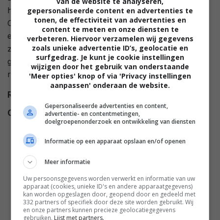
van de website te analyseren,
haar favoriete romanheld, in haar leven komt.
gepersonaliseerde content en advertenties te
tonen, de effectiviteit van advertenties en
Ondanks haar twijfels bewijst Beau, erfgenaam van
content te meten en onze diensten te
een rijke familie, dat zijn gevoelens voor haar oprecht
verbeteren. Hiervoor verzamelen wij gegevens
zoals unieke advertentie ID’s, geolocatie en
zijn, ook al staat zijn familie afwijzend. Mia belandt al
surfgedrag. Je kunt je cookie instellingen
gauw in een sprookjesachtige romance die
wijzigen door het gebruik van onderstaande
rechtstreeks uit haar dromen komt.
'Meer opties' knop of via 'Privacy instellingen
aanpassen' onderaan de website.
Regie
Amy Force
.
Gepersonaliseerde advertenties en content,
Cast
Lanette Ware
,
Suzanne Cyr
,
advertentie- en contentmetingen,
doelgroepenonderzoek en ontwikkeling van diensten
David Rosser
,
Joshua Young
,
Cindy Busby
,
Ashley
Informatie op een apparaat opslaan en/of openen
Newbrough
,
Nathan Witte
,
Meer informatie
Darrin Baker
,
Torrance
Coombs
,
Natalie Hall
,
Kathryn
Uw persoonsgegevens worden verwerkt en informatie van uw
apparaat (cookies, unieke ID's en andere apparaatgegevens)
Davis
,
Alec Santos
,
Brian
kan worden opgeslagen door, geopend door en gedeeld met
Young
,
Julia Borsellino
,
Marlo
332 partners of specifiek door deze site worden gebruikt. Wij
en onze partners kunnen precieze geolocatiegegevens
Aquilina
,
Mylene Carino
,
Tara
gebruiken.
Lijst met partners.