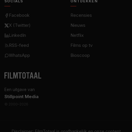
SOCIALS
ONTDEKKEN
Facebook
Recensies
X (Twitter)
Nieuws
LinkedIn
Netflix
RSS-feed
Films op tv
WhatsApp
Bioscoop
Een uitgave van
Stillpoint Media
© 2000–2026
Disclaimer: FilmTotaal is onafhankelijk en onze content