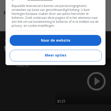
O'Brien
.
Bepaalde leveranciers kunnen uw persoonsgegevens
verwerken op basis van gerechtvaardigd belang. U kunt
Release
14.11.2024
hiertegen bezwaar maken door uw opties hieronder te
beheren. Zoek onderaan deze pagina of in het sitemenu naar
een link om uw toestemming te beheren of in te trekken via de
privacy- en cookie-instellingen.
video
Naar de website
trailers & clips
Meer opties
TRAILER
01:21