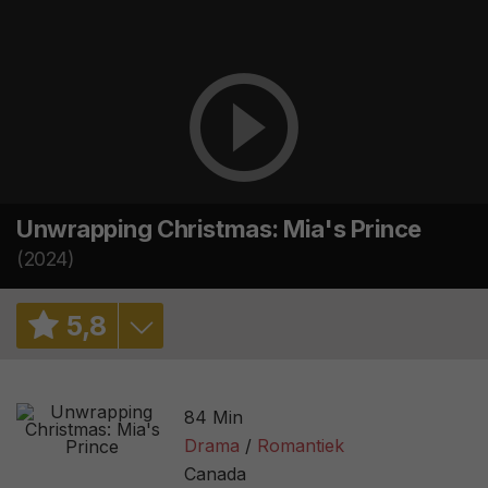
Unwrapping Christmas: Mia's Prince
(2024)
5
,
8
6,3
/ 678
84 Min
2,6
/ 5
Drama
Romantiek
Canada