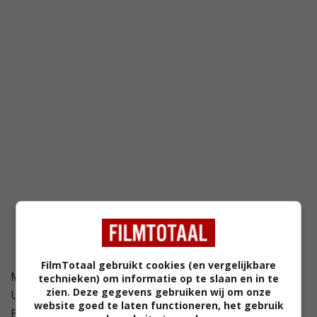
FilmTotaal gebruikt cookies (en vergelijkbare
Mia is een accountant bij cadeauwinkel All Wrapped
technieken) om informatie op te slaan en in te
zien. Deze gegevens gebruiken wij om onze
Up. Ze is verbijsterd als de plaatselijke beroemdheid
website goed te laten functioneren, het gebruik
Beau Cavannagh, die als twee druppels water lijkt op