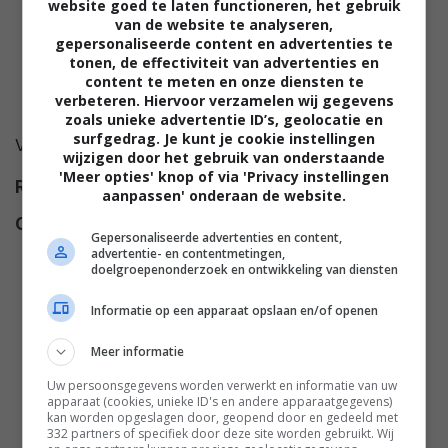
website goed te laten functioneren, het gebruik
van de website te analyseren,
gepersonaliseerde content en advertenties te
tonen, de effectiviteit van advertenties en
content te meten en onze diensten te
verbeteren. Hiervoor verzamelen wij gegevens
zoals unieke advertentie ID’s, geolocatie en
surfgedrag. Je kunt je cookie instellingen
Voor deze film is nog geen synopsis beschikbaar.
wijzigen door het gebruik van onderstaande
'Meer opties' knop of via 'Privacy instellingen
Regie
Tom King
,
Chris Mundy
.
aanpassen' onderaan de website.
Cast
Kyle Chandler
,
Kelly Macdonald
,
Gepersonaliseerde advertenties en content,
Nicole Ari Parker
,
Sherman
advertentie- en contentmetingen,
doelgroepenonderzoek en ontwikkeling van diensten
Augustus
,
Paul Ben-Victor
,
Nathan Fillion
,
Ulrich Thomsen
,
Informatie op een apparaat opslaan en/of openen
Jason Ritter
,
Garret Dillahunt
,
Meer informatie
Poorna Jagannathan
,
Romeo
Brown
,
Aaron Pierre
,
J.
Uw persoonsgegevens worden verwerkt en informatie van uw
apparaat (cookies, unieke ID's en andere apparaatgegevens)
Alphonse Nicholson
,
Michael
kan worden opgeslagen door, geopend door en gedeeld met
Ocampo
,
Hannah Christine
332 partners of specifiek door deze site worden gebruikt. Wij