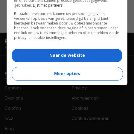
en onze partners kunnen precieze geolocatiegegevens
Shetler
,
Cary Christopher
,
Noah
gebruiken.
Lijst met partners.
Gibson-Slates
,
Shea Pritchard
.
Bepaalde leveranciers kunnen uw persoonsgegevens
verwerken op basis van gerechtvaardigd belang. U kunt
hiertegen bezwaar maken door uw opties hieronder te
beheren. Zoek onderaan deze pagina of in het sitemenu naar
een link om uw toestemming te beheren of in te trekken via de
privacy- en cookie-instellingen.
FilmTotaal.
Hét online filmoverzicht.
hosted by
Naar de website
Meer opties
FILMTOTAAL
BELEID
Contact
Privacy
Over ons
Voorwaarden
Colofon
Cookies
FAQ
Cookievoorkeuren
Blog