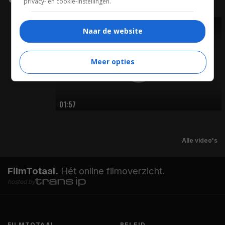
privacy- en cookie-instellingen.
Naar de website
TRAILER
Meer opties
01:57
Alle video's
FilmTotaal.
Hét online filmoverzicht.
hosted by
FILMTOTAAL
BELEID