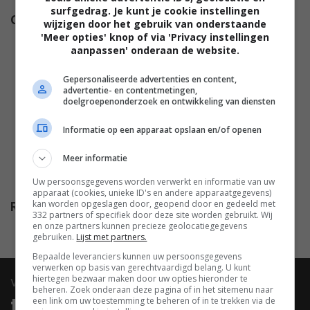
surfgedrag. Je kunt je cookie instellingen
Cast
Keke Palmer
,
Lily James
,
Jason
wijzigen door het gebruik van onderstaande
'Meer opties' knop of via 'Privacy instellingen
Sudeikis
,
Sam Richardson
,
Josh
aanpassen' onderaan de website.
Gad
,
Rachel Bloom
,
Anna
Cathcart
,
Walker Scobell
,
Tim
Gepersonaliseerde advertenties en content,
advertentie- en contentmetingen,
Robinson
,
Maitreyi
doelgroepenonderzoek en ontwikkeling van diensten
Ramakrishnan
,
Nikki Glaser
,
Emma Myers
,
MrBeast
,
Danny
Informatie op een apparaat opslaan en/of openen
McBride
,
James Austin
Meer informatie
Johnson
,
Marcello Hernández
,
Salish Matter
,
Anthony Padilla
.
Uw persoonsgegevens worden verwerkt en informatie van uw
apparaat (cookies, unieke ID's en andere apparaatgegevens)
kan worden opgeslagen door, geopend door en gedeeld met
Release
23.12.2026
332 partners of specifiek door deze site worden gebruikt. Wij
en onze partners kunnen precieze geolocatiegegevens
gebruiken.
Lijst met partners.
Bepaalde leveranciers kunnen uw persoonsgegevens
verwerken op basis van gerechtvaardigd belang. U kunt
hiertegen bezwaar maken door uw opties hieronder te
video
beheren. Zoek onderaan deze pagina of in het sitemenu naar
trailers & clips
een link om uw toestemming te beheren of in te trekken via de