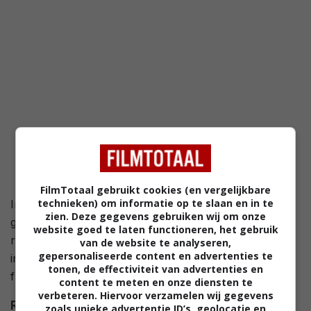
FilmTotaal gebruikt cookies (en vergelijkbare
technieken) om informatie op te slaan en in te
In The Angry Birds Movie 3 staat Red voor zijn
zien. Deze gegevens gebruiken wij om onze
grootste uitdaging tot nu toe: vader zijn én de wereld
website goed te laten functioneren, het gebruik
redden. Red en Silver hebben samen drie kinderen en
van de website te analyseren,
gepersonaliseerde content en advertenties te
in de trailer vertelt hij dat het vaderschap zijn
tonen, de effectiviteit van advertenties en
fulltimebezigheid is.
content te meten en onze diensten te
verbeteren. Hiervoor verzamelen wij gegevens
Regie
John Rice
.
zoals unieke advertentie ID’s, geolocatie en