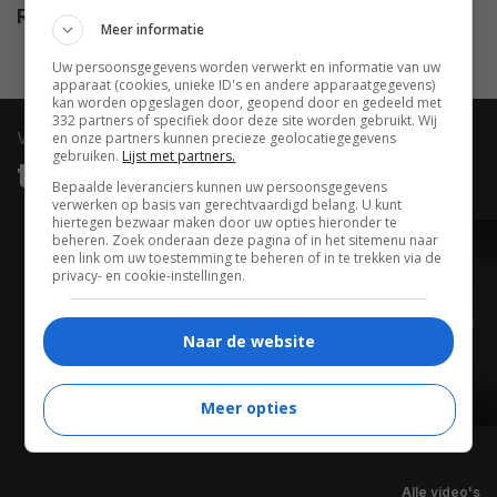
Release
29.03.2002
Meer informatie
Uw persoonsgegevens worden verwerkt en informatie van uw
apparaat (cookies, unieke ID's en andere apparaatgegevens)
kan worden opgeslagen door, geopend door en gedeeld met
332 partners of specifiek door deze site worden gebruikt. Wij
video
en onze partners kunnen precieze geolocatiegegevens
gebruiken.
Lijst met partners.
trailers & clips
Bepaalde leveranciers kunnen uw persoonsgegevens
verwerken op basis van gerechtvaardigd belang. U kunt
hiertegen bezwaar maken door uw opties hieronder te
beheren. Zoek onderaan deze pagina of in het sitemenu naar
TRAILER
een link om uw toestemming te beheren of in te trekken via de
privacy- en cookie-instellingen.
Naar de website
Meer opties
02:31
Alle video's