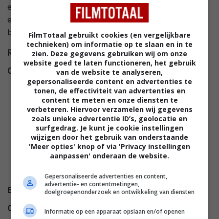
een appartement in hartje New York. Het huis heeft
een verborgen kamer, de zogenaamde Panic Room,
bedoeld als toevluchtsoord in geval van inbraak.
FilmTotaal gebruikt cookies (en vergelijkbare
technieken) om informatie op te slaan en in te
Regie
David Fincher
.
zien. Deze gegevens gebruiken wij om onze
website goed te laten functioneren, het gebruik
Cast
Ann Magnuson
,
Forest
van de website te analyseren,
gepersonaliseerde content en advertenties te
Whitaker
,
Jodie Foster
,
Dwight
tonen, de effectiviteit van advertenties en
Yoakam
,
Ian Buchanan
,
Patrick
content te meten en onze diensten te
Bauchau
,
Jared Leto
,
Paul
verbeteren. Hiervoor verzamelen wij gegevens
zoals unieke advertentie ID’s, geolocatie en
Schulze
,
Kristen Stewart
,
surfgedrag. Je kunt je cookie instellingen
Andrew Kevin Walker
,
Mel
wijzigen door het gebruik van onderstaande
'Meer opties' knop of via 'Privacy instellingen
Rodriguez
,
Richard Conant
,
aanpassen' onderaan de website.
Paul Simon
,
Victor Thrash
,
Ken
Turner
.
Gepersonaliseerde advertenties en content,
advertentie- en contentmetingen,
Budget
$ 48.000.000
doelgroepenonderzoek en ontwikkeling van diensten
Opbrengst
$ 196.397.415
Informatie op een apparaat opslaan en/of openen