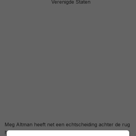
Verenigde Staten
3,3
/ 3062
65
/ 36
Meg Altman heeft net een echtscheiding achter de rug
heeft en betrekt samen met haar dochter tje Sarah