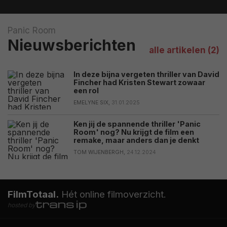
Panic Room
Nieuwsberichten
alle artikelen (2)
In deze bijna vergeten thriller van David
Fincher had Kristen Stewart zowaar
een rol
EMELYNE SIX,
31.01.2025
Ken jij de spannende thriller 'Panic
Room' nog? Nu krijgt de film een
remake, maar anders dan je denkt
TOM WIJENBERGH,
24.12.2024
FilmTotaal.
Hét online filmoverzicht.
hosted by