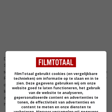
De zevenkoppige bemanning van de sleepboot Sea
Star komt midden op de Grote Oceaan in een zware
storm terecht. De bemanning vlucht aan boord van de
FilmTotaal gebruikt cookies (en vergelijkbare
Russische onderzoeksboot Akademic Vladislav Volkov
technieken) om informatie op te slaan en in te
zien. Deze gegevens gebruiken wij om onze
die stuurloos en schijnbaar verlaten nabij de Sea Star
website goed te laten functioneren, het gebruik
ligt. Het wordt de bemanning al snel duidelijk dat er
van de website te analyseren,
gepersonaliseerde content en advertenties te
zich aan boord van het Russische schip iets vreselijks
tonen, de effectiviteit van advertenties en
heeft afgespeeld.
content te meten en onze diensten te
verbeteren. Hiervoor verzamelen wij gegevens