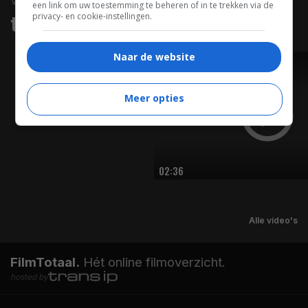
video
een link om uw toestemming te beheren of in te trekken via de
privacy- en cookie-instellingen.
trailers & clips
Naar de website
TRAILER
Meer opties
02:36
Alle video's
FilmTotaal.
Hét online filmoverzicht.
hosted by