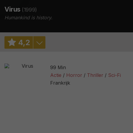
Virus
(1999)
Humankind is history.
4
,
2
6,3
/ 13
99 Min
5,0
/ 30731
Actie
Horror
Thriller
Sci-Fi
Frankrijk
14%
/ 50
2,2
/ 523
19
/ 17