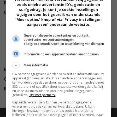
Regie
John Bruno
.
zoals unieke advertentie ID’s, geolocatie en
surfgedrag. Je kunt je cookie instellingen
Cast
Julio Oscar Mechoso
,
Keith
wijzigen door het gebruik van onderstaande
Flippen
,
William Baldwin
,
Jamie
'Meer opties' knop of via 'Privacy instellingen
aanpassen' onderaan de website.
Lee Curtis
,
Donald Sutherland
,
Joanna Pacula
,
Marshall Bell
,
Gepersonaliseerde advertenties en content,
Sherman Augustus
,
Cliff Curtis
,
advertentie- en contentmetingen,
doelgroepenonderzoek en ontwikkeling van diensten
Yuri Chervotkin
,
Olga
Rzhepetskaya-Retchin
,
Levan
Informatie op een apparaat opslaan en/of openen
Uchaneishvili
,
David Eggby
.
Meer informatie
Budget
$ 75.000.000
Uw persoonsgegevens worden verwerkt en informatie van uw
apparaat (cookies, unieke ID's en andere apparaatgegevens)
Opbrengst
$ 14.010.690
kan worden opgeslagen door, geopend door en gedeeld met
332 partners of specifiek door deze site worden gebruikt. Wij
Release
14.01.1999
en onze partners kunnen precieze geolocatiegegevens
gebruiken.
Lijst met partners.
Bepaalde leveranciers kunnen uw persoonsgegevens
verwerken op basis van gerechtvaardigd belang. U kunt
hiertegen bezwaar maken door uw opties hieronder te
beheren. Zoek onderaan deze pagina of in het sitemenu naar