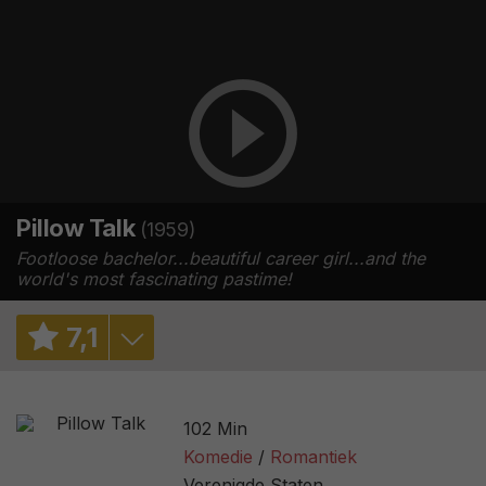
Pillow Talk
(1959)
Footloose bachelor...beautiful career girl...and the
world's most fascinating pastime!
7
,
1
7,0
/ 4
102 Min
7,4
/ 19964
Komedie
Romantiek
Verenigde Staten