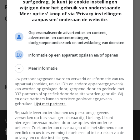
surfgedrag. Je kunt je cookie instellingen
Regie
Michael Gordon
.
wijzigen door het gebruik van onderstaande
'Meer opties' knop of via 'Privacy instellingen
Cast
Marcel Dalio
,
Rock Hudson
,
aanpassen' onderaan de website.
Doris Day
,
Tony Randall
,
Gepersonaliseerde advertenties en content,
Thelma Ritter
,
Nick Adams
,
Julia
advertentie- en contentmetingen,
doelgroepenonderzoek en ontwikkeling van diensten
Meade
,
Allen Jenkins
,
Lee
Patrick
,
Mary McCarty
,
Alex
Informatie op een apparaat opslaan en/of openen
Gerry
,
Hayden Rorke
,
Valerie
Allen
,
Jacqueline Beer
,
Arlen
Meer informatie
Stuart
.
Uw persoonsgegevens worden verwerkt en informatie van uw
apparaat (cookies, unieke ID's en andere apparaatgegevens)
Release
17.12.1959
kan worden opgeslagen door, geopend door en gedeeld met
332 partners of specifiek door deze site worden gebruikt. Wij
en onze partners kunnen precieze geolocatiegegevens
gebruiken.
Lijst met partners.
Bepaalde leveranciers kunnen uw persoonsgegevens
verwerken op basis van gerechtvaardigd belang. U kunt
video
hiertegen bezwaar maken door uw opties hieronder te
beheren. Zoek onderaan deze pagina of in het sitemenu naar
trailers & clips
een link om uw toestemming te beheren of in te trekken via de
privacy- en cookie-instellingen.