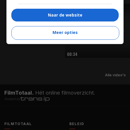
TRAILER
Naar de website
Meer opties
00:34
Alle video's
FilmTotaal.
Hét online filmoverzicht.
hosted by
FILMTOTAAL
BELEID