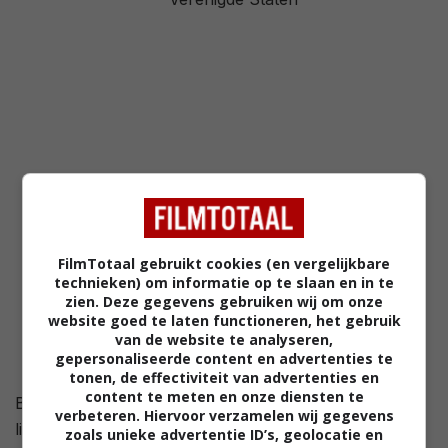
94%
/ 31
3,3
/ 199
73
/ 10
FilmTotaal gebruikt cookies (en vergelijkbare
technieken) om informatie op te slaan en in te
zien. Deze gegevens gebruiken wij om onze
website goed te laten functioneren, het gebruik
van de website te analyseren,
gepersonaliseerde content en advertenties te
tonen, de effectiviteit van advertenties en
content te meten en onze diensten te
Binnenhuisarchitecte Doris Day deelt de telefoon met
verbeteren. Hiervoor verzamelen wij gegevens
liedjesschrijver en playboy Hudson.
zoals unieke advertentie ID’s, geolocatie en