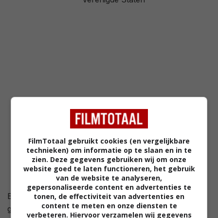
1,7
/ 88
FilmTotaal gebruikt cookies (en vergelijkbare
technieken) om informatie op te slaan en in te
zien. Deze gegevens gebruiken wij om onze
website goed te laten functioneren, het gebruik
van de website te analyseren,
gepersonaliseerde content en advertenties te
Een getergde huisvrouw wordt op een dag
tonen, de effectiviteit van advertenties en
content te meten en onze diensten te
geconfronteerd met een UFO. Niemand gelooft haar
verbeteren. Hiervoor verzamelen wij gegevens