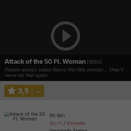
Attack of the 50 Ft. Woman
(1993)
People always called Nancy the little woman... They'll
never do that again
3
,
5
4,0
/ 2
90 Min
4,0
/ 3375
Sci-Fi
Komedie
Verenigde Staten