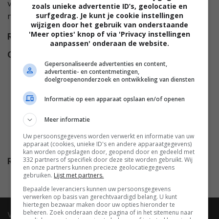
verhaal, totdat ze enorm begint te groeien en wraak
zoals unieke advertentie ID’s, geolocatie en
surfgedrag. Je kunt je cookie instellingen
neemt
wijzigen door het gebruik van onderstaande
'Meer opties' knop of via 'Privacy instellingen
Regie
Christopher Guest
.
aanpassen' onderaan de website.
Cast
Xander Berkeley
,
Hamilton
Gepersonaliseerde advertenties en content,
Camp
,
Victoria Haas
,
Lewis
advertentie- en contentmetingen,
doelgroepenonderzoek en ontwikkeling van diensten
Arquette
,
O'Neal Compton
,
Frances Fisher
,
Daryl Hannah
,
Informatie op een apparaat opslaan en/of openen
Daniel Baldwin
,
William Windom
,
Cristi Conaway
,
Paul Benedict
,
Meer informatie
Kye Benson
,
Linda Bisesti
,
Ben
Uw persoonsgegevens worden verwerkt en informatie van uw
Cleaveland
,
Richard Edson
.
apparaat (cookies, unieke ID's en andere apparaatgegevens)
kan worden opgeslagen door, geopend door en gedeeld met
332 partners of specifiek door deze site worden gebruikt. Wij
Release
11.12.1993
en onze partners kunnen precieze geolocatiegegevens
gebruiken.
Lijst met partners.
Bepaalde leveranciers kunnen uw persoonsgegevens
verwerken op basis van gerechtvaardigd belang. U kunt
hiertegen bezwaar maken door uw opties hieronder te
beheren. Zoek onderaan deze pagina of in het sitemenu naar
video