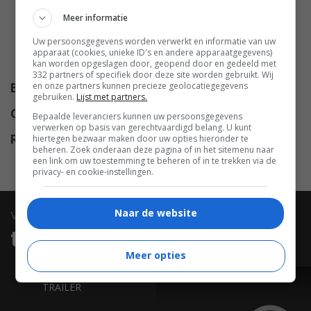
Cameron Mathison
,
Sherry
Meer informatie
Stringfield
,
Noam Jenkins
,
Jay
Uw persoonsgegevens worden verwerkt en informatie van uw
Goede
,
Patrick Taylor
,
Heather
apparaat (cookies, unieke ID's en andere apparaatgegevens)
Matarazzo
,
Aemilia Robinson
.
kan worden opgeslagen door, geopend door en gedeeld met
332 partners of specifiek door deze site worden gebruikt. Wij
en onze partners kunnen precieze geolocatiegegevens
Budget
$ 13.000.000
gebruiken.
Lijst met partners.
Opbrengst
$ 16.757.163
Bepaalde leveranciers kunnen uw persoonsgegevens
verwerken op basis van gerechtvaardigd belang. U kunt
hiertegen bezwaar maken door uw opties hieronder te
Release
28.08.1998
beheren. Zoek onderaan deze pagina of in het sitemenu naar
een link om uw toestemming te beheren of in te trekken via de
privacy- en cookie-instellingen.
Naar de website
video
trailers & clips
Meer opties
TRAILER