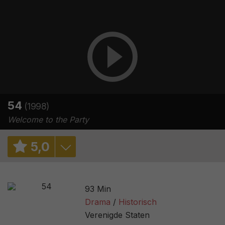
54
(1998)
Welcome to the Party
5
,
0
5,9
/ 11
93 Min
5,9
/ 35244
Drama
Historisch
Verenigde Staten
15%
/ 66