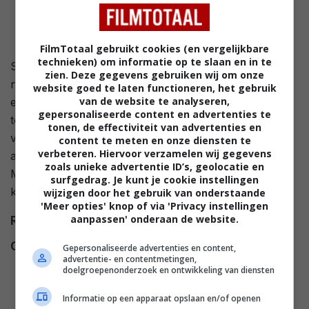
FilmTotaal gebruikt cookies (en vergelijkbare
technieken) om informatie op te slaan en in te
Shane is op zoek naar een beter leven en dat vindt hij
zien. Deze gegevens gebruiken wij om onze
nadat hij een avond doorbracht in Studio 54. Hij krijgt
website goed te laten functioneren, het gebruik
van de website te analyseren,
een baantje in de club aangeboden en klimt al snel op
gepersonaliseerde content en advertenties te
tot barkeeper. Studio 54 is voor Shane het centrum
tonen, de effectiviteit van advertenties en
van de wereld, de plaats waar alles om draait en waar
content te meten en onze diensten te
verbeteren. Hiervoor verzamelen wij gegevens
alles toegankelijk is: vriendschap, seks, drugs en geld.
zoals unieke advertentie ID’s, geolocatie en
Maar ook het grootste feest ter wereld heeft een
surfgedrag. Je kunt je cookie instellingen
keerzijde.
wijzigen door het gebruik van onderstaande
'Meer opties' knop of via 'Privacy instellingen
aanpassen' onderaan de website.
Regie
Mark Christopher
.
Cast
Neve Campbell
,
Breckin Meyer
,
Gepersonaliseerde advertenties en content,
advertentie- en contentmetingen,
Sela Ward
,
Mike Myers
,
Skipp
doelgroepenonderzoek en ontwikkeling van diensten
Sudduth
,
Ryan Phillippe
,
Salma
Informatie op een apparaat opslaan en/of openen
Hayek
,
Ellen Albertini Dow
,