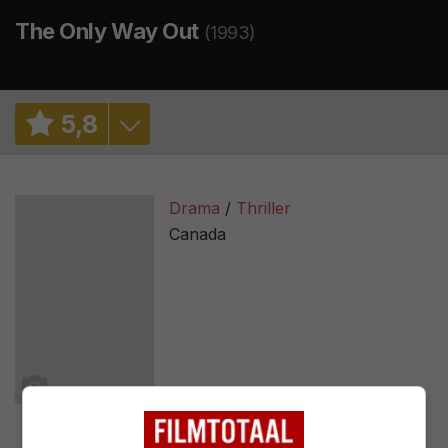
The Only Way Out
(1993)
5
,
8
5,6
/ 175
Drama
Thriller
3,0
/ 2
Canada