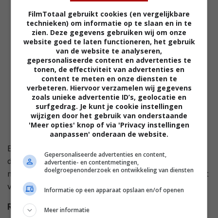
FilmTotaal gebruikt cookies (en vergelijkbare
technieken) om informatie op te slaan en in te
zien. Deze gegevens gebruiken wij om onze
website goed te laten functioneren, het gebruik
van de website te analyseren,
gepersonaliseerde content en advertenties te
tonen, de effectiviteit van advertenties en
content te meten en onze diensten te
verbeteren. Hiervoor verzamelen wij gegevens
zoals unieke advertentie ID’s, geolocatie en
surfgedrag. Je kunt je cookie instellingen
wijzigen door het gebruik van onderstaande
'Meer opties' knop of via 'Privacy instellingen
aanpassen' onderaan de website.
Een vrouw laat haar bijna ex-man kennismaken met
Gepersonaliseerde advertenties en content,
de nieuwe man in haar leven. Het lijkt een fijne vent,
advertentie- en contentmetingen,
doelgroepenonderzoek en ontwikkeling van diensten
maar de ex-man merkt dat zijn gezin het doelwit wordt
van diens gewelddadige gedrag
Informatie op een apparaat opslaan en/of openen
Regie
Rod Hardy
.
Meer informatie