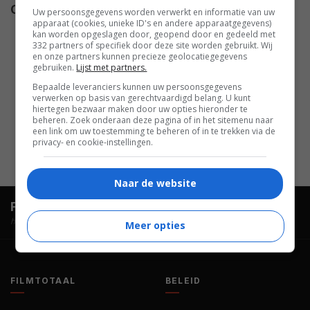
Cast
Deryl Hayes
,
Jerry Wasserman
,
Uw persoonsgegevens worden verwerkt en informatie van uw
apparaat (cookies, unieke ID's en andere apparaatgegevens)
Freda Perry
,
Henry Winkler
,
kan worden opgeslagen door, geopend door en gedeeld met
Stephanie Faracy
,
John Ritter
,
332 partners of specifiek door deze site worden gebruikt. Wij
en onze partners kunnen precieze geolocatiegegevens
Matthew Walker
,
Sam Mancuso
,
gebruiken.
Lijst met partners.
Stevie Vallance
,
Jewel Staite
,
Bepaalde leveranciers kunnen uw persoonsgegevens
verwerken op basis van gerechtvaardigd belang. U kunt
Julianne Phillips
,
Stephen
hiertegen bezwaar maken door uw opties hieronder te
Dimopoulos
,
Caitlin Turner
,
Erik
beheren. Zoek onderaan deze pagina of in het sitemenu naar
een link om uw toestemming te beheren of in te trekken via de
Akai
,
Robert Metcalfe
.
privacy- en cookie-instellingen.
Naar de website
FilmTotaal.
Hét online filmoverzicht.
hosted by
Meer opties
FILMTOTAAL
BELEID