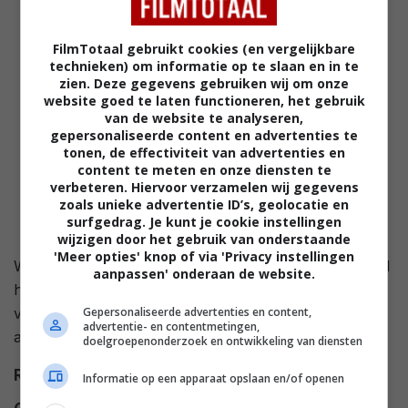
FilmTotaal gebruikt cookies (en vergelijkbare
technieken) om informatie op te slaan en in te
zien. Deze gegevens gebruiken wij om onze
website goed te laten functioneren, het gebruik
van de website te analyseren,
gepersonaliseerde content en advertenties te
tonen, de effectiviteit van advertenties en
content te meten en onze diensten te
verbeteren. Hiervoor verzamelen wij gegevens
zoals unieke advertentie ID’s, geolocatie en
surfgedrag. Je kunt je cookie instellingen
wijzigen door het gebruik van onderstaande
'Meer opties' knop of via 'Privacy instellingen
Wanneer een populaire professor is vermoord, leidt al
aanpassen' onderaan de website.
het bewijsmateriaal naar een jonge, mooie student. De
vraag is of ze echt de moordenaar is of dat de
Gepersonaliseerde advertenties en content,
advertentie- en contentmetingen,
aanklager op het verkeerde spoor zit.
doelgroepenonderzoek en ontwikkeling van diensten
Regie
Paolo Barzman
.
Informatie op een apparaat opslaan en/of openen