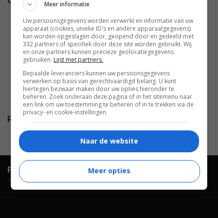
Cast
Dawn Greenhalgh
,
Ron Lea
,
Meer informatie
Tobias Moretti
,
Andrea Roth
,
Uw persoonsgegevens worden verwerkt en informatie van uw
Jim Thorburn
,
Nastassja Kinski
,
apparaat (cookies, unieke ID's en andere apparaatgegevens)
kan worden opgeslagen door, geopend door en gedeeld met
Ellen Dubin
,
Kevin Jubinville
,
332 partners of specifiek door deze site worden gebruikt. Wij
Sadie LeBlanc
,
Kim Schraner
,
en onze partners kunnen precieze geolocatiegegevens
gebruiken.
Lijst met partners.
Ann Baggley
,
Michael Shanks
,
Bepaalde leveranciers kunnen uw persoonsgegevens
Hannah Lochner
,
Bob
verwerken op basis van gerechtvaardigd belang. U kunt
Desrosiers
,
Anne Thornley-
hiertegen bezwaar maken door uw opties hieronder te
beheren. Zoek onderaan deze pagina of in het sitemenu naar
Brown
.
een link om uw toestemming te beheren of in te trekken via de
privacy- en cookie-instellingen.
Release
18.05.2002
Naar de website
FilmTotaal.
Hét online filmoverzicht.
Meer opties
hosted by