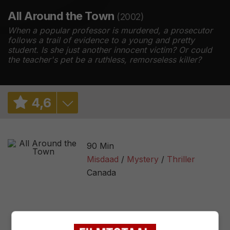
All Around the Town
(2002)
When a popular professor is murdered, a prosecutor
follows a trail of evidence to a young and pretty
student. Is she just another innocent victim? Or could
the teacher's pet be a ruthless, remorseless killer?
4
,
6
5,2
/ 502
90 Min
2,0
/ 9
Misdaad
Mystery
Thriller
Canada