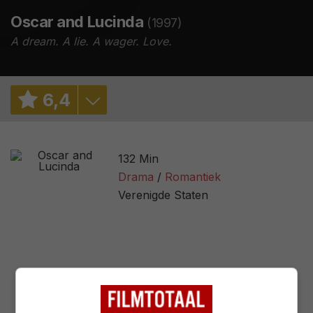
Oscar and Lucinda
(1997)
A dream. A lie. A wager. Love.
6
,
4
6,0
/ 2
132 Min
6,5
/ 7366
Drama
Romantiek
Verenigde Staten
66%
/ 32
3,1
/ 35
65
/ 22