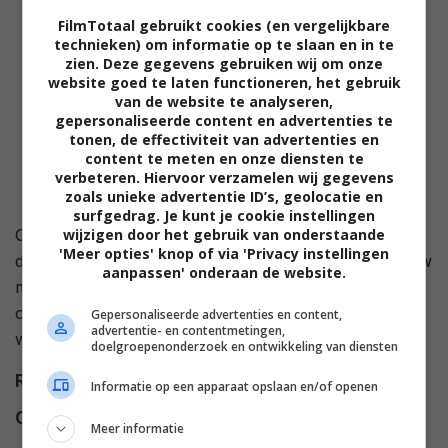
FilmTotaal gebruikt cookies (en vergelijkbare
technieken) om informatie op te slaan en in te
zien. Deze gegevens gebruiken wij om onze
website goed te laten functioneren, het gebruik
van de website te analyseren,
gepersonaliseerde content en advertenties te
tonen, de effectiviteit van advertenties en
content te meten en onze diensten te
verbeteren. Hiervoor verzamelen wij gegevens
zoals unieke advertentie ID’s, geolocatie en
surfgedrag. Je kunt je cookie instellingen
wijzigen door het gebruik van onderstaande
Oscar is priester en gokt in het geheim om de winst
'Meer opties' knop of via 'Privacy instellingen
daarna aan de armen te geven. Lucinda is zakenvrouw
aanpassen' onderaan de website.
met een wild leven. Wanneer ze elkaar toevallig
ontmoeten nemen de levens van beide een andere
Gepersonaliseerde advertenties en content,
advertentie- en contentmetingen,
wending.
doelgroepenonderzoek en ontwikkeling van diensten
Regie
Gillian Armstrong
.
Informatie op een apparaat opslaan en/of openen
Cast
Ralph Fiennes
,
Gillian Jones
,
Meer informatie
Barry Otto
,
Tom Wilkinson
,