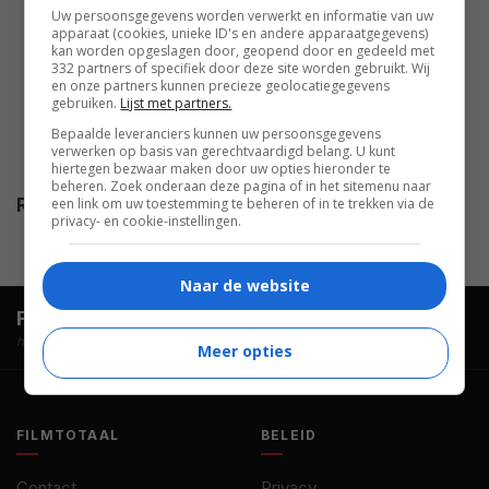
Uw persoonsgegevens worden verwerkt en informatie van uw
Barnaby Kay
,
Geoffrey Rush
,
apparaat (cookies, unieke ID's en andere apparaatgegevens)
kan worden opgeslagen door, geopend door en gedeeld met
Linda Bassett
,
Bille Brown
,
Clive
332 partners of specifiek door deze site worden gebruikt. Wij
Russell
,
Cate Blanchett
,
Ciarán
en onze partners kunnen precieze geolocatiegegevens
gebruiken.
Lijst met partners.
Hinds
,
Richard Roxburgh
,
Bepaalde leveranciers kunnen uw persoonsgegevens
Robert Menzies
,
Josephine
verwerken op basis van gerechtvaardigd belang. U kunt
Byrnes
,
Polly Cheshire
.
hiertegen bezwaar maken door uw opties hieronder te
beheren. Zoek onderaan deze pagina of in het sitemenu naar
een link om uw toestemming te beheren of in te trekken via de
Release
31.12.1997
privacy- en cookie-instellingen.
Naar de website
FilmTotaal.
Hét online filmoverzicht.
hosted by
Meer opties
FILMTOTAAL
BELEID
Contact
Privacy