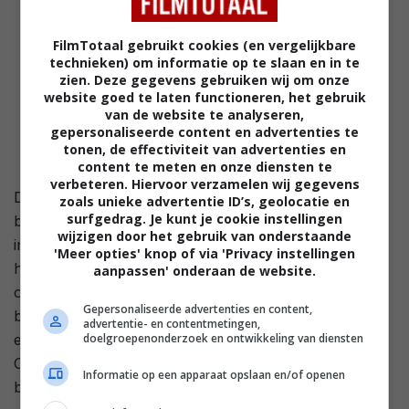
FilmTotaal gebruikt cookies (en vergelijkbare
technieken) om informatie op te slaan en in te
zien. Deze gegevens gebruiken wij om onze
website goed te laten functioneren, het gebruik
van de website te analyseren,
gepersonaliseerde content en advertenties te
tonen, de effectiviteit van advertenties en
content te meten en onze diensten te
verbeteren. Hiervoor verzamelen wij gegevens
De bokser Cassius Clay laat iedereen weten dat hij de
zoals unieke advertentie ID’s, geolocatie en
surfgedrag. Je kunt je cookie instellingen
beste bokser van de wereld is. Hij wil zo snel mogelijk
wijzigen door het gebruik van onderstaande
in de ring met de kampioen en iedereen die hem kan
'Meer opties' knop of via 'Privacy instellingen
helpen op die weg komt op zijn loonlijst te staan. Dan
aanpassen' onderaan de website.
ontmoet hij Malcolm X, een leider in de zwarte
Gepersonaliseerde advertenties en content,
beweging, die hem ervan overtuigt dat hij nog steeds
advertentie- en contentmetingen,
doelgroepenonderzoek en ontwikkeling van diensten
een slaaf is in het blanke wereldje van het boksen.
Clay voelt zich aangetrokken tot de Islam en laat zich
Informatie op een apparaat opslaan en/of openen
bekeren. Zijn nieuwe naam zal Muhammad Ali zijn.