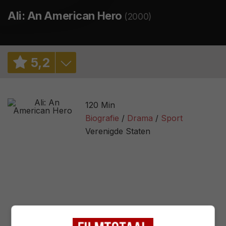
Ali: An American Hero
(2000)
5
,
2
5,3
/ 219
120 Min
2,6
/ 11
Biografie
Drama
Sport
Verenigde Staten