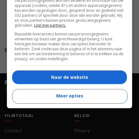
Uw persoonsgegevens worden verwerkt en informatie van uw
apparaat (cookies, unieke ID's en andere apparaatgegevens)
Oulton
,
Steve Plytas
,
Ambrosine
kan worden opgeslagen door, geopend door en gedeeld met
Phillpotts
,
Roland Curram
,
Dick
332 partners of specifiek door deze site worden gebruikt. Wij
en onze partners kunnen precieze geolocatiegegevens
Emery
,
Pat Coombs
,
Cheryl
gebruiken.
Lijst met partners.
Kennedy
,
Liza Goddard
,
David
Bepaalde leveranciers kunnen uw persoonsgegevens
Healey
,
Louis Negin
.
verwerken op basis van gerechtvaardigd belang. U kunt
hiertegen bezwaar maken door uw opties hieronder te
beheren. Zoek onderaan deze pagina of in het sitemenu naar
Release
22.03.1974
een link om uw toestemming te beheren of in te trekken via de
privacy- en cookie-instellingen.
Naar de website
FilmTotaal.
Hét online filmoverzicht.
hosted by
Meer opties
FILMTOTAAL
BELEID
Contact
Privacy