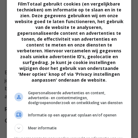
FilmTotaal gebruikt cookies (en vergelijkbare
technieken) om informatie op te slaan en in te
zien. Deze gegevens gebruiken wij om onze
website goed te laten functioneren, het gebruik
van de website te analyseren,
gepersonaliseerde content en advertenties te
tonen, de effectiviteit van advertenties en
content te meten en onze diensten te
verbeteren. Hiervoor verzamelen wij gegevens
zoals unieke advertentie ID’s, geolocatie en
surfgedrag. Je kunt je cookie instellingen
wijzigen door het gebruik van onderstaande
Een Londense oplichter is op zoek naar vier
'Meer opties' knop of via 'Privacy instellingen
aanpassen' onderaan de website.
jongedames die de combinatie van een Zwitserse
bankkluis getatoëerd hebben staan op hun
Gepersonaliseerde advertenties en content,
achterwerken.
advertentie- en contentmetingen,
doelgroepenonderzoek en ontwikkeling van diensten
Regie
Cliff Owen
.
Informatie op een apparaat opslaan en/of openen
Cast
Neil Wilson
,
Norman Bird
,
Meer informatie
William Franklyn
,
Derren
Nesbitt
,
Ronald Fraser
,
Brian