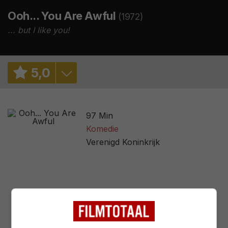
Ooh... You Are Awful
(1972)
... but I like you!
5
,
0
5,7
/ 521
97 Min
2,2
/ 3
Komedie
Verenigd Koninkrijk