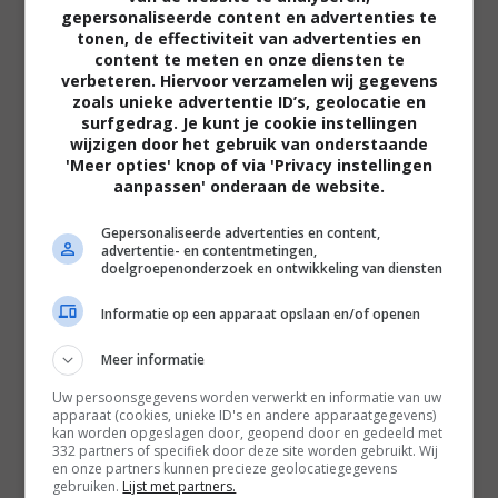
gepersonaliseerde content en advertenties te
"Wou je altijd al een reisje maken naar een
tonen, de effectiviteit van advertenties en
totaal afgelegen boeddhistisch klooster en
content te meten en onze diensten te
verbeteren. Hiervoor verzamelen wij gegevens
wil je daar best een chronisch vermoeide
zoals unieke advertentie ID’s, geolocatie en
sluitspier voor riskeren? Reserveer je
surfgedrag. Je kunt je cookie instellingen
kaartje alvast."
wijzigen door het gebruik van onderstaande
'Meer opties' knop of via 'Privacy instellingen
aanpassen' onderaan de website.
Filmtotaal
Gepersonaliseerde advertenties en content,
Recensie
advertentie- en contentmetingen,
doelgroepenonderzoek en ontwikkeling van diensten
Informatie op een apparaat opslaan en/of openen
Meer informatie
Uw persoonsgegevens worden verwerkt en informatie van uw
apparaat (cookies, unieke ID's en andere apparaatgegevens)
Regie:
Gus Van Sant |
Cast:
Michael Pitt (Blake),
kan worden opgeslagen door, geopend door en gedeeld met
Lukas Haas (Luke), Asia Argento (Asia), Scott
332 partners of specifiek door deze site worden gebruikt. Wij
en onze partners kunnen precieze geolocatiegegevens
Green (Scott), e.a. |
Speelduur:
97 min.
gebruiken.
Lijst met partners.