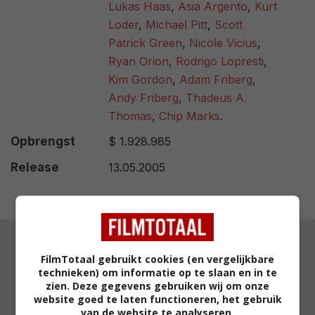
Lukas Haas
,
Asia Argento
,
Kurt
Loder
,
Michael Pitt
,
Scott
Patrick Green
,
Nicole Vicius
,
Ryan Orion
,
Rodrigo Lopresti
,
Kim Gordon
,
Adam Friberg
,
Andy Friberg
,
Thadeus A.
Thomas
,
Chip Marks
.
Opbrengst
$ 1.928.985
Release
13.05.2005
FilmTotaal gebruikt cookies (en vergelijkbare
technieken) om informatie op te slaan en in te
zien. Deze gegevens gebruiken wij om onze
RECENSENT
website goed te laten functioneren, het gebruik
SIMON CATZ
van de website te analyseren,