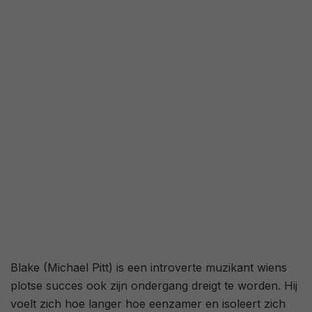
2,9
/ 412
67
/ 36
Blake (Michael Pitt) is een introverte muzikant wiens
plotse succes ook zijn ondergang dreigt te worden. Hij
voelt zich hoe langer hoe eenzamer en isoleert zich