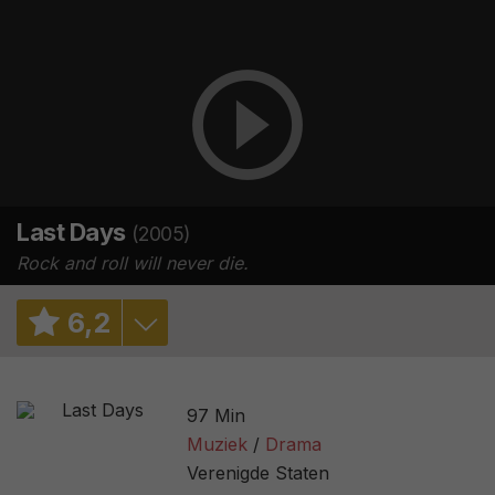
Last Days
(2005)
Rock and roll will never die.
6
,
2
6,5
/ 8
97 Min
5,7
/ 24447
Muziek
Drama
Verenigde Staten
58%
/ 119