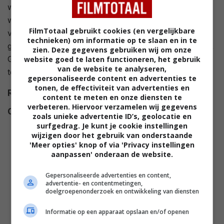
wordt ze verliefd op Toms broer George (Rex), een
witte rapper. Cindy komt erachter dat er een
FilmTotaal gebruikt cookies (en vergelijkbare
videoband in circulatie is, en iedereen die de band kijkt
technieken) om informatie op te slaan en in te
gaat na zeven dagen dood. Het is dus aan Cindy, Tom,
zien. Deze gegevens gebruiken wij om onze
George en de president (Leslie Nielsen) om de wereld
website goed te laten functioneren, het gebruik
van de website te analyseren,
te redden voordat deze band op tv komt.
gepersonaliseerde content en advertenties te
tonen, de effectiviteit van advertenties en
Regie
David Zucker
.
content te meten en onze diensten te
verbeteren. Hiervoor verzamelen wij gegevens
Cast
Jeremy Piven
,
Charlie Sheen
,
zoals unieke advertentie ID’s, geolocatie en
Camryn Manheim
,
Timothy
surfgedrag. Je kunt je cookie instellingen
wijzigen door het gebruik van onderstaande
Stack
,
Jenny McCarthy
,
Anna
'Meer opties' knop of via 'Privacy instellingen
Faris
,
Regina Hall
,
Darrell
aanpassen' onderaan de website.
Hammond
,
Pamela Anderson
,
Gepersonaliseerde advertenties en content,
Marny Eng
,
Simon Rex
,
Jianna
advertentie- en contentmetingen,
Ballard
,
Elaine Klimaszewski
,
doelgroepenonderzoek en ontwikkeling van diensten
Diane Klimaszewski
,
Drew
Informatie op een apparaat opslaan en/of openen
Mikuska
.