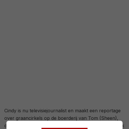
2,7
/ 2360
49
/ 27
Cindy is nu televisiejournalist en maakt een reportage
over graancirkels op de boerderij van Tom (Sheen),
die zijn vrouw in een auto-ongeluk heeft verloren. Ook