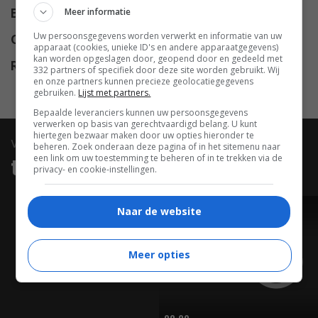
Meer informatie
Budget
$ 48.000.000
Uw persoonsgegevens worden verwerkt en informatie van uw
Opbrengst
$ 220.673.217
apparaat (cookies, unieke ID's en andere apparaatgegevens)
kan worden opgeslagen door, geopend door en gedeeld met
Release
20.10.2003
332 partners of specifiek door deze site worden gebruikt. Wij
en onze partners kunnen precieze geolocatiegegevens
gebruiken.
Lijst met partners.
Bepaalde leveranciers kunnen uw persoonsgegevens
verwerken op basis van gerechtvaardigd belang. U kunt
hiertegen bezwaar maken door uw opties hieronder te
video
beheren. Zoek onderaan deze pagina of in het sitemenu naar
een link om uw toestemming te beheren of in te trekken via de
trailers & clips
privacy- en cookie-instellingen.
Naar de website
TRAILER
Meer opties