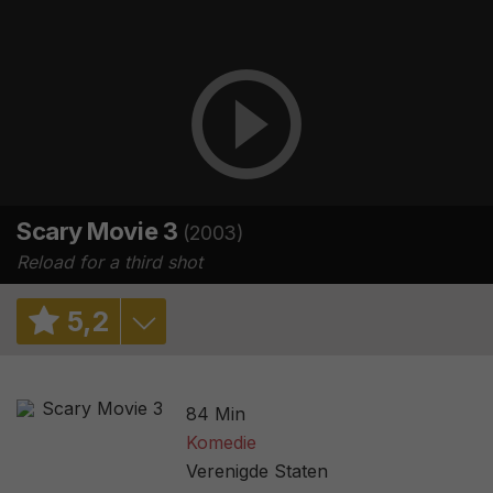
Scary Movie 3
(2003)
Reload for a third shot
5
,
2
5,2
/ 82
84 Min
5,6
/ 166410
Komedie
Verenigde Staten
36%
/ 126