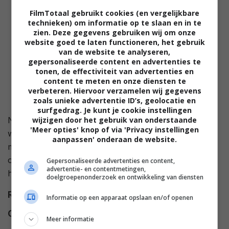
FilmTotaal gebruikt cookies (en vergelijkbare
technieken) om informatie op te slaan en in te
zien. Deze gegevens gebruiken wij om onze
website goed te laten functioneren, het gebruik
van de website te analyseren,
gepersonaliseerde content en advertenties te
tonen, de effectiviteit van advertenties en
content te meten en onze diensten te
verbeteren. Hiervoor verzamelen wij gegevens
zoals unieke advertentie ID’s, geolocatie en
surfgedrag. Je kunt je cookie instellingen
wijzigen door het gebruik van onderstaande
Na een oorlog tussen de mens en de robot ligt de
'Meer opties' knop of via 'Privacy instellingen
wereld in puin. Ook robots onderling bestrijden elkaar
aanpassen' onderaan de website.
meedogenloos. Omega Doom, model 5.5, kreeg een
opdracht mee van enkele overlevende mensen in de
Gepersonaliseerde advertenties en content,
advertentie- en contentmetingen,
hoop terug een leefbare wereld te creëren.
doelgroepenonderzoek en ontwikkeling van diensten
Regie
Albert Pyun
.
Informatie op een apparaat opslaan en/of openen
Cast
Rutger Hauer
,
Anna Katarina
,
Meer informatie
Norbert Weisser
,
Simon Poland
,