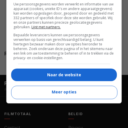
Uw persoonsgegevens worden verwerkt en informatie van uw
Shannon Whirry
,
Jill Pierce
,
apparaat (cookies, unieke ID's en andere apparaatgegevens)
kan worden opgeslagen door, geopend door en gedeeld met
Tina Cote
,
Jahi J.J. Zuri
,
Cynthia
332 partners of specifiek door deze site worden gebruikt. Wij
Ireland
,
Earl White
,
Jozef
en onze partners kunnen precieze geolocatiegegevens
gebruiken.
Lijst met partners.
Apolen
,
Peter Mates
,
Peter
Bepaalde leveranciers kunnen uw persoonsgegevens
Janac
,
Martin Rajec
,
Robert
verwerken op basis van gerechtvaardigd belang. U kunt
Kordos
.
hiertegen bezwaar maken door uw opties hieronder te
beheren. Zoek onderaan deze pagina of in het sitemenu naar
een link om uw toestemming te beheren of in te trekken via de
Release
01.01.1996
privacy- en cookie-instellingen.
Naar de website
FilmTotaal.
Hét online filmoverzicht.
hosted by
Meer opties
FILMTOTAAL
BELEID
Contact
Privacy