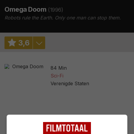
Omega Doom
(1996)
Robots rule the Earth. Only one man can stop them.
3
,
6
4,0
/ 3451
84 Min
1,6
/ 35
Sci-Fi
Verenigde Staten