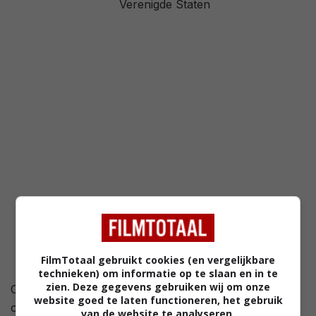
Verenigde Staten
2,9
/ 1324
60
/ 32
FilmTotaal gebruikt cookies (en vergelijkbare
technieken) om informatie op te slaan en in te
zien. Deze gegevens gebruiken wij om onze
Overvallers Joe Blake en Terry Collins hebben een
website goed te laten functioneren, het gebruik
originele manier om banken te beroven. De avond
van de website te analyseren,