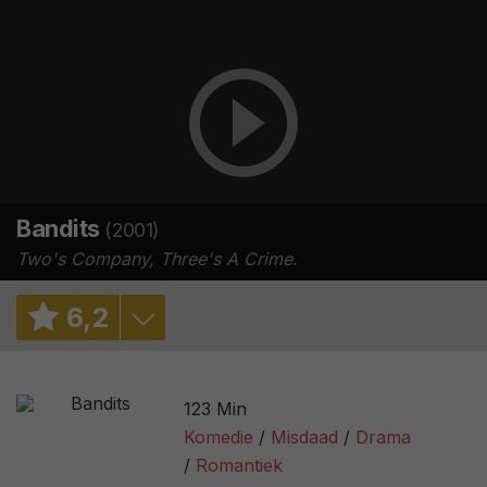
Bandits
(2001)
Two's Company, Three's A Crime.
6
,
2
6,3
/ 54
123 Min
6,5
/ 74452
Komedie
Misdaad
Drama
Romantiek
64%
/ 135