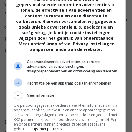
voor de overval gijzelen ze de directeur en de
gepersonaliseerde content en advertenties te
tonen, de effectiviteit van advertenties en
volgende ochtend klaren ze eenvoudigweg de klus.
content te meten en onze diensten te
Joe en Terry doorkruisen op deze manier het land, op
verbeteren. Hiervoor verzamelen wij gegevens
zoals unieke advertentie ID’s, geolocatie en
de voet gevolgd door een televisieprogramma.
surfgedrag. Je kunt je cookie instellingen
wijzigen door het gebruik van onderstaande
Regie
Barry Levinson
.
'Meer opties' knop of via 'Privacy instellingen
aanpassen' onderaan de website.
Cast
Richard Riehle
,
Bruce Willis
,
Micole Mercurio
,
Scott
Gepersonaliseerde advertenties en content,
Burkholder
,
Billy Bob Thornton
,
advertentie- en contentmetingen,
doelgroepenonderzoek en ontwikkeling van diensten
Stacey Travis
,
Cate Blanchett
,
Bobby Slayton
,
Azura Skye
,
Informatie op een apparaat opslaan en/of openen
William Converse-Roberts
,
Meer informatie
January Jones
,
Troy Garity
,
Brían F. O'Byrne
,
Peggy Miley
,
Uw persoonsgegevens worden verwerkt en informatie van uw
apparaat (cookies, unieke ID's en andere apparaatgegevens)
Anthony Burch
.
kan worden opgeslagen door, geopend door en gedeeld met
332 partners of specifiek door deze site worden gebruikt. Wij
Budget
$ 75.000.000
en onze partners kunnen precieze geolocatiegegevens
gebruiken.
Lijst met partners.