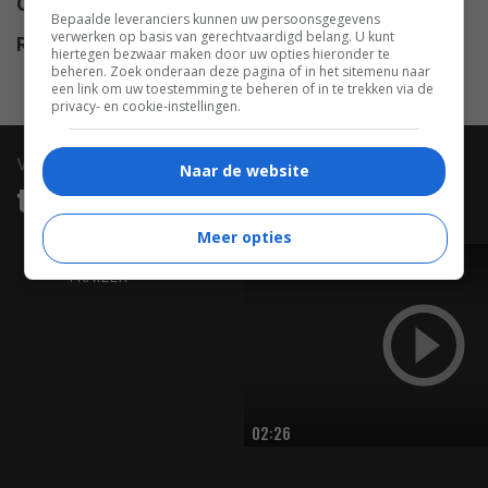
Opbrengst
$ 67.631.903
Bepaalde leveranciers kunnen uw persoonsgegevens
verwerken op basis van gerechtvaardigd belang. U kunt
Release
12.10.2001
hiertegen bezwaar maken door uw opties hieronder te
beheren. Zoek onderaan deze pagina of in het sitemenu naar
een link om uw toestemming te beheren of in te trekken via de
privacy- en cookie-instellingen.
video
Naar de website
trailers & clips
Meer opties
TRAILER
02:26