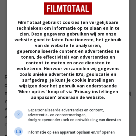
FilmTotaal gebruikt cookies (en vergelijkbare
technieken) om informatie op te slaan en in te
zien. Deze gegevens gebruiken wij om onze
website goed te laten functioneren, het gebruik
van de website te analyseren,
gepersonaliseerde content en advertenties te
tonen, de effectiviteit van advertenties en
content te meten en onze diensten te
verbeteren. Hiervoor verzamelen wij gegevens
zoals unieke advertentie ID’s, geolocatie en
Rusland 1911. Bates, een dertig-jarige jood, wordt ten
surfgedrag. Je kunt je cookie instellingen
onrechte beschuldigd van moord. Politieke
wijzigen door het gebruik van onderstaande
'Meer opties' knop of via 'Privacy instellingen
machtshebbers willen zich van hem bedienen, maar hij
aanpassen' onderaan de website.
weigert mee te werken, ook al wordt hij gefolterd en
vernederd. Portret van een man die aanvankelijk
Gepersonaliseerde advertenties en content,
advertentie- en contentmetingen,
vredelievend is en geen partij kiest, tot de
doelgroepenonderzoek en ontwikkeling van diensten
omstandigheden hem dwingen tot gewelddadig verzet.
Informatie op een apparaat opslaan en/of openen