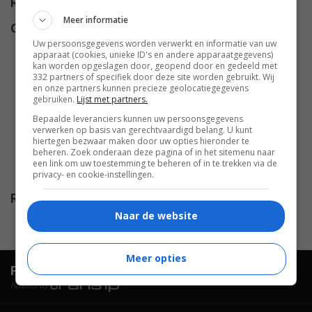
Regie
John Frankenheimer
.
Meer informatie
Cast
Ian Holm
,
Michael Goodliffe
,
Uw persoonsgegevens worden verwerkt en informatie van uw
Hugh Griffith
,
Alan Bates
,
apparaat (cookies, unieke ID's en andere apparaatgegevens)
Murray Melvin
,
David Warner
,
kan worden opgeslagen door, geopend door en gedeeld met
332 partners of specifiek door deze site worden gebruikt. Wij
Peter Jeffrey
,
Dirk Bogarde
,
en onze partners kunnen precieze geolocatiegegevens
gebruiken.
Lijst met partners.
George Murcell
,
Georgia
Brown
,
Mike Pratt
,
David
Bepaalde leveranciers kunnen uw persoonsgegevens
verwerken op basis van gerechtvaardigd belang. U kunt
Opatoshu
,
Elizabeth Hartman
,
hiertegen bezwaar maken door uw opties hieronder te
beheren. Zoek onderaan deze pagina of in het sitemenu naar
Carol White
,
Thomas
een link om uw toestemming te beheren of in te trekken via de
Heathcote
.
privacy- en cookie-instellingen.
Release
08.12.1968
Naar de website
Meer opties
FilmTotaal.
Hét online filmoverzicht.
hosted by