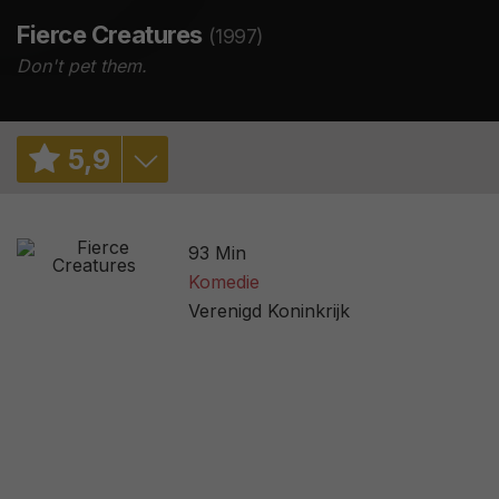
Fierce Creatures
(1997)
Don't pet them.
5
,
9
5,9
/ 13
93 Min
6,4
/ 26149
Komedie
Verenigd Koninkrijk
53%
/ 32
2,7
/ 481
62
/ 20