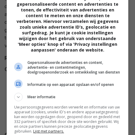
gepersonaliseerde content en advertenties te
diertjes met een hoge aaibaarheidsfactor meer, maar
tonen, de effectiviteit van advertenties en
alleen nog maar gevaarlijke, wilde dieren. Dan nemen
content te meten en onze diensten te
verbeteren. Hiervoor verzamelen wij gegevens
de dingen een wending als de razende verzorgers,
zoals unieke advertentie ID’s, geolocatie en
geleid door de insectenexpert 'Bugsy' Malone, een
surfgedrag. Je kunt je cookie instellingen
tumultueuze opstand ontketenen om hun harige
wijzigen door het gebruik van onderstaande
'Meer opties' knop of via 'Privacy instellingen
vriendjes te beschermen.
aanpassen' onderaan de website.
Regie
Fred Schepisi
,
Robert Young
.
Gepersonaliseerde advertenties en content,
advertentie- en contentmetingen,
Cast
Kevin Kline
,
Jamie Lee Curtis
,
doelgroepenonderzoek en ontwikkeling van diensten
Carey Lowell
,
Michael Percival
,
Informatie op een apparaat opslaan en/of openen
John Cleese
,
Robert Lindsay
,
Michael Palin
,
Ronnie Corbett
,
Meer informatie
Bille Brown
,
Derek Griffiths
,
Uw persoonsgegevens worden verwerkt en informatie van uw
Cynthia Cleese
,
Richard Ridings
,
apparaat (cookies, unieke ID's en andere apparaatgegevens)
Maria Aitken
,
Fred Evans
,
Lisa
kan worden opgeslagen door, geopend door en gedeeld met
332 partners of specifiek door deze site worden gebruikt. Wij
Hogan
.
en onze partners kunnen precieze geolocatiegegevens
gebruiken.
Lijst met partners.