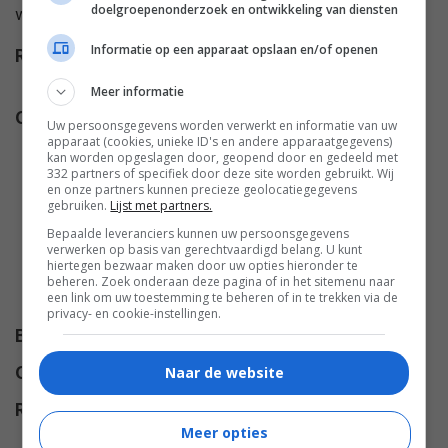
doelgroepenonderzoek en ontwikkeling van diensten
wachten deze nacht.
Informatie op een apparaat opslaan en/of openen
Regie
Allison Anders
,
Alexandre
Rockwell
.
Meer informatie
Cast
Valeria Golino
,
Madonna
,
David
Uw persoonsgegevens worden verwerkt en informatie van uw
apparaat (cookies, unieke ID's en andere apparaatgegevens)
Proval
,
Tamlyn Tomita
,
Lili
kan worden opgeslagen door, geopend door en gedeeld met
Taylor
,
Alicia Witt
,
Salma Hayek
,
332 partners of specifiek door deze site worden gebruikt. Wij
en onze partners kunnen precieze geolocatiegegevens
Amanda De Cadenet
,
Antonio
gebruiken.
Lijst met partners.
Banderas
,
Ione Skye
,
Jennifer
Bepaalde leveranciers kunnen uw persoonsgegevens
Beals
,
Sammi Davis
,
Lana
verwerken op basis van gerechtvaardigd belang. U kunt
hiertegen bezwaar maken door uw opties hieronder te
McKissack
,
Patricia Vonne
,
beheren. Zoek onderaan deze pagina of in het sitemenu naar
een link om uw toestemming te beheren of in te trekken via de
Danny Verduzco
.
privacy- en cookie-instellingen.
Budget
$ 4.000.000
Naar de website
Opbrengst
$ 4.300.000
Release
25.12.1995
Meer opties