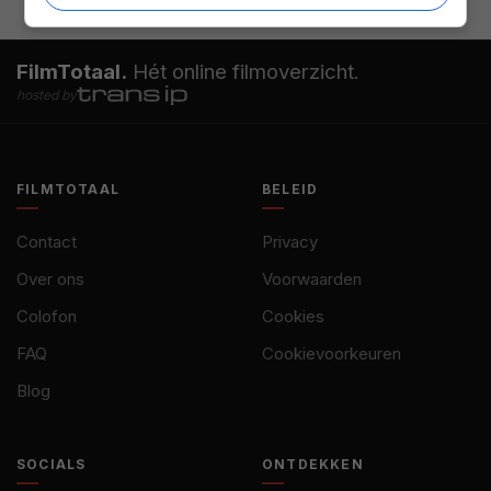
FilmTotaal.
Hét online filmoverzicht.
hosted by
FILMTOTAAL
BELEID
Contact
Privacy
Over ons
Voorwaarden
Colofon
Cookies
FAQ
Cookievoorkeuren
Blog
SOCIALS
ONTDEKKEN