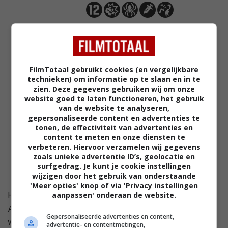
2,8
/ 1050
FilmTotaal gebruikt cookies (en vergelijkbare
technieken) om informatie op te slaan en in te
zien. Deze gegevens gebruiken wij om onze
website goed te laten functioneren, het gebruik
van de website te analyseren,
gepersonaliseerde content en advertenties te
tonen, de effectiviteit van advertenties en
content te meten en onze diensten te
verbeteren. Hiervoor verzamelen wij gegevens
zoals unieke advertentie ID’s, geolocatie en
surfgedrag. Je kunt je cookie instellingen
wijzigen door het gebruik van onderstaande
'Meer opties' knop of via 'Privacy instellingen
aanpassen' onderaan de website.
Het is oudjaars-avond in hotel Mon Signor in Los
Angeles. Ted is een bediende die net is begonnen te
Gepersonaliseerde advertenties en content,
werken in het hotel en er staat hem heel wat te
advertentie- en contentmetingen,