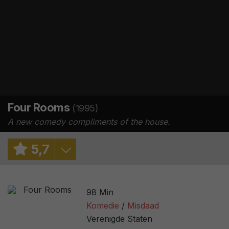
Four Rooms
(1995)
A new comedy compliments of the house.
5
,
7
6,4
/ 29
98 Min
6,7
/ 116961
Komedie
Misdaad
Verenigde Staten
13%
/ 45