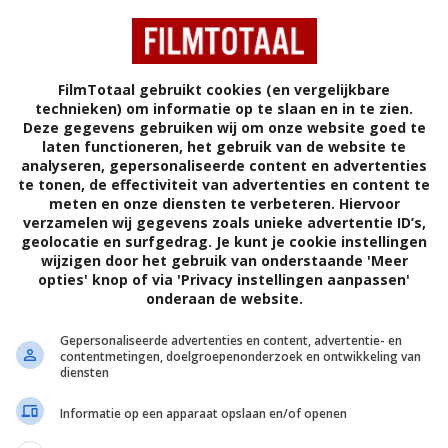
FilmTotaal gebruikt cookies (en vergelijkbare
technieken) om informatie op te slaan en in te zien.
Deze gegevens gebruiken wij om onze website goed te
DRAMA
laten functioneren, het gebruik van de website te
VERENIGDE STATEN
JAPAN
IJSLAND
analyseren, gepersonaliseerde content en advertenties
te tonen, de effectiviteit van advertenties en content te
3,5
meten en onze diensten te verbeteren. Hiervoor
0
/ 30
verzamelen wij gegevens zoals unieke advertentie ID’s,
geolocatie en surfgedrag. Je kunt je cookie instellingen
wijzigen door het gebruik van onderstaande 'Meer
opties' knop of via 'Privacy instellingen aanpassen'
n Nagase gaat naar IJsland om de sterfplek van
onderaan de website.
eken. De barre en ijskoude omgeving is hem
zodat de man uit het drukke Tokio heel wat vreemde
Gepersonaliseerde advertenties en content, advertentie- en
contentmetingen, doelgroepenonderzoek en ontwikkeling van
diensten
Friðrik Þór Friðriksson
.
Informatie op een apparaat opslaan en/of openen
Fisher Stevens
,
Lili Taylor
,
Masatoshi