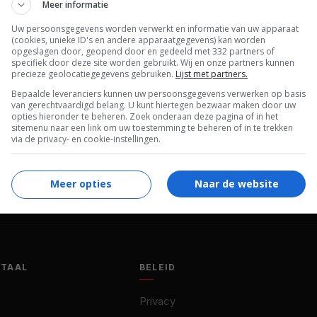
Meer informatie
Nagase
,
Gísli Halldórsson
,
Laura Hughes
,
Uw persoonsgegevens worden verwerkt en informatie van uw apparaat
Seijun Suzuki
,
Hiromasa Shimada
,
Masayuki
(cookies, unieke ID's en andere apparaatgegevens) kan worden
Sasaki
,
Taizô Mizumura
,
Ichiko Takashi
,
opgeslagen door, geopend door en gedeeld met 332 partners of
specifiek door deze site worden gebruikt. Wij en onze partners kunnen
Taeko Kato
,
Toshimori Iwaki
,
Ari
precieze geolocatiegegevens gebruiken.
Lijst met partners.
Matthíasson
,
Magnús Ólafsson
,
Rúrik
Bepaalde leveranciers kunnen uw persoonsgegevens verwerken op basis
van gerechtvaardigd belang. U kunt hiertegen bezwaar maken door uw
Haraldsson
.
opties hieronder te beheren. Zoek onderaan deze pagina of in het
sitemenu naar een link om uw toestemming te beheren of in te trekken
19.10.1995
via de privacy- en cookie-instellingen.
Meer opties
Naar de website
OTAAL
BELEID
Privacy