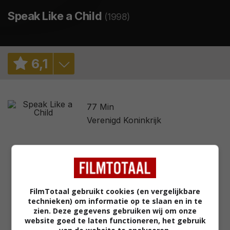
Speak Like a Child
(1998)
6
,
1
7,1
/ 108
77 Min
2,5
/ 1
Verenigd Koninkrijk
FilmTotaal gebruikt cookies (en vergelijkbare
technieken) om informatie op te slaan en in te
zien. Deze gegevens gebruiken wij om onze
website goed te laten functioneren, het gebruik