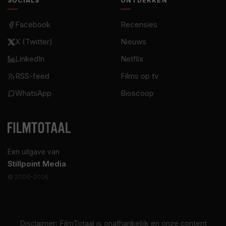
SOCIALS
ONTDEKKEN
Facebook
Recensies
X (Twitter)
Nieuws
LinkedIn
Netflix
RSS-feed
Films op tv
WhatsApp
Bioscoop
Een uitgave van
Stillpoint Media
© 2000–2026
Disclaimer: FilmTotaal is onafhankelijk en onze content