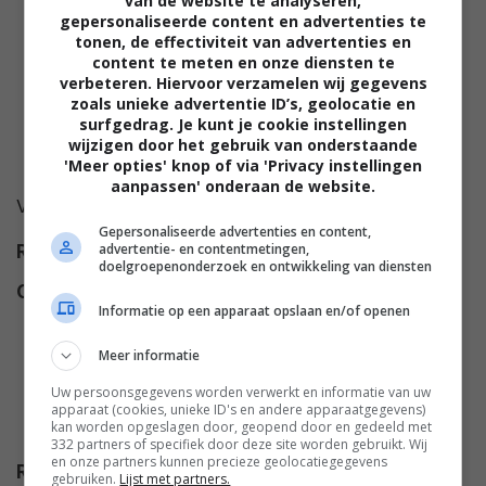
van de website te analyseren,
gepersonaliseerde content en advertenties te
tonen, de effectiviteit van advertenties en
content te meten en onze diensten te
verbeteren. Hiervoor verzamelen wij gegevens
zoals unieke advertentie ID’s, geolocatie en
surfgedrag. Je kunt je cookie instellingen
wijzigen door het gebruik van onderstaande
'Meer opties' knop of via 'Privacy instellingen
aanpassen' onderaan de website.
Voor deze film is nog geen synopsis beschikbaar.
Gepersonaliseerde advertenties en content,
advertentie- en contentmetingen,
Regie
John Akomfrah
.
doelgroepenonderzoek en ontwikkeling van diensten
Cast
Daniel Newman
,
Rachel
Informatie op een apparaat opslaan en/of openen
Fielding
,
Helen Lederer
,
Cal
MacAninch
,
Fraser Ayres
,
Meer informatie
Richard Mylan
,
Alison Mac
,
Uw persoonsgegevens worden verwerkt en informatie van uw
Carla Henry
,
Gavin Green
,
apparaat (cookies, unieke ID's en andere apparaatgegevens)
kan worden opgeslagen door, geopend door en gedeeld met
Shelley O'Brien
.
332 partners of specifiek door deze site worden gebruikt. Wij
en onze partners kunnen precieze geolocatiegegevens
Release
04.09.1998
gebruiken.
Lijst met partners.