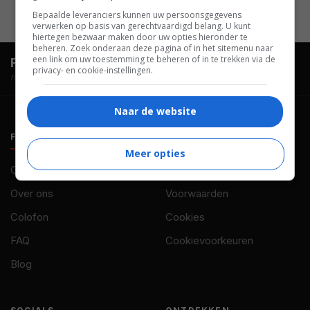
Bepaalde leveranciers kunnen uw persoonsgegevens
verwerken op basis van gerechtvaardigd belang. U kunt
hiertegen bezwaar maken door uw opties hieronder te
beheren. Zoek onderaan deze pagina of in het sitemenu naar
een link om uw toestemming te beheren of in te trekken via de
FilmTotaal.
Hét online filmoverzicht.
privacy- en cookie-instellingen.
hosted by
Naar de website
FILMTOTAAL
BELEID
Meer opties
Contact
Privacy
Over ons
Voorwaarden
Colofon
Cookies
FAQ
Cookievoorkeuren
Blog