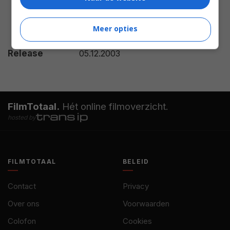
Ciro Ricci
,
Marina Ruffo
,
Vincenzo Salemme
,
Paolo
Meer opties
Salomone
,
Fabio Volo
.
Release
05.12.2003
FilmTotaal.
Hét online filmoverzicht.
hosted by
FILMTOTAAL
BELEID
Contact
Privacy
Over ons
Voorwaarden
Colofon
Cookies