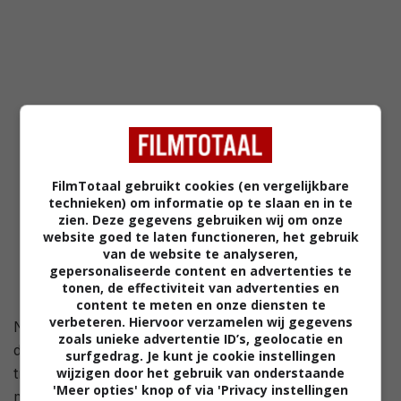
FilmTotaal gebruikt cookies (en vergelijkbare
technieken) om informatie op te slaan en in te
zien. Deze gegevens gebruiken wij om onze
website goed te laten functioneren, het gebruik
van de website te analyseren,
gepersonaliseerde content en advertenties te
tonen, de effectiviteit van advertenties en
content te meten en onze diensten te
verbeteren. Hiervoor verzamelen wij gegevens
Napels. Kerstavond. Peppino et zijn zoon Rocco zijn
zoals unieke advertentie ID’s, geolocatie en
druk in de weer met de voorbereiding van de
surfgedrag. Je kunt je cookie instellingen
wijzigen door het gebruik van onderstaande
traditionele crèche onder het goedkeurende oog van
'Meer opties' knop of via 'Privacy instellingen
mama Mariù. Deze kleine familie verwacht een kindje