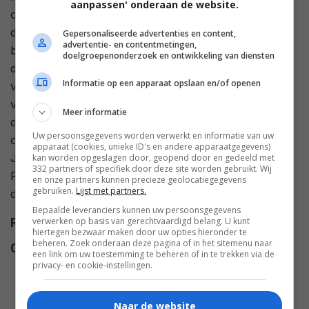
aanpassen' onderaan de website.
op 25 december. Rocco is er echter van overtuigd dat
de nieuwgeborene de liefde van zijn ouders zal
Gepersonaliseerde advertenties en content,
advertentie- en contentmetingen,
bestelen. Inmiddels werden drie kleine duiveltjes naar
doelgroepenonderzoek en ontwikkeling van diensten
de aarde gestuurd om een duivelse opdracht uit te
Informatie op een apparaat opslaan en/of openen
voeren: één bepaalde mens overtuigen de geboorte
van het kindje Jezus te verijdelen. Rocco, gedreven
Meer informatie
door jaloezie, is het ideale slachtoffer en laat zich
Uw persoonsgegevens worden verwerkt en informatie van uw
overtuigen om naar Galilea te gaan in de sporen van
apparaat (cookies, unieke ID's en andere apparaatgegevens)
Jozef en Maria. In de nacht van 24 december treedt
kan worden opgeslagen door, geopend door en gedeeld met
332 partners of specifiek door deze site worden gebruikt. Wij
Rocco binnen in de feeërieke wereld van de crèche
en onze partners kunnen precieze geolocatiegegevens
gebruiken.
Lijst met partners.
dankzij de magische formule Opopomoz...
Bepaalde leveranciers kunnen uw persoonsgegevens
verwerken op basis van gerechtvaardigd belang. U kunt
Regie
Enzo D'Alò
.
hiertegen bezwaar maken door uw opties hieronder te
beheren. Zoek onderaan deze pagina of in het sitemenu naar
Cast
John Turturro
,
Silvio Orlando
,
een link om uw toestemming te beheren of in te trekken via de
privacy- en cookie-instellingen.
Peppe Barra
,
Francis
Pardeilhan
,
Tonino Accolla
,
Xsuela Douglas
,
Oreste Lionello
,
Naar de website