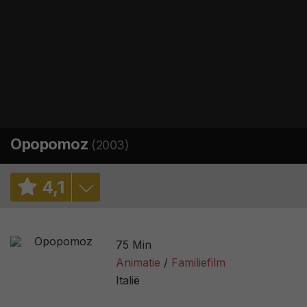
Opopomoz
(2003)
4
,
1
6,2
/ 236
75 Min
1,0
/ 2
Animatie
Familiefilm
Italië