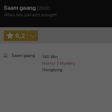
Saam gaang
(2002)
When two just ain't enough!
6
,
2
6,1
/ 3978
140 Min
3,1
/ 69
Horror
Mystery
Hongkong