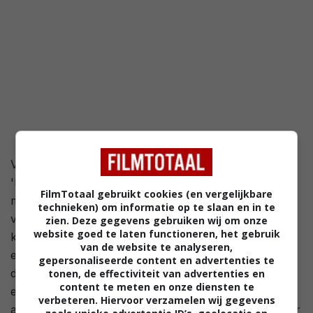
Verzameling van drie Aziatische spookverhalen. In
'Memories' verdwijnt de vrouw van Sung-Min op
FilmTotaal gebruikt cookies (en vergelijkbare
mysterieuze wijze. Bovendien heeft Sung-Min last van
technieken) om informatie op te slaan en in te
vreemde herinneringen die steeds weer naar boven
zien. Deze gegevens gebruiken wij om onze
website goed te laten functioneren, het gebruik
komen. Ondertussen ontwaakt Sung-Mins vrouw in
van de website te analyseren,
een voor haar onbekende omgeving en probeert ze
gepersonaliseerde content en advertenties te
de weg naar huis te vinden. In 'The Wheel' probeert
tonen, de effectiviteit van advertenties en
content te meten en onze diensten te
een leider van een khon-tempel-dansgroep zijn
verbeteren. Hiervoor verzamelen wij gegevens
aanzien te verhogen met een Thaise theaterpop. Maar