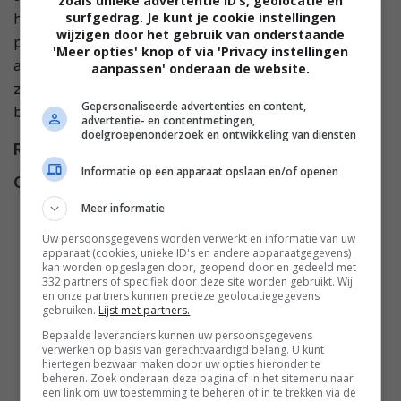
zoals unieke advertentie ID’s, geolocatie en
surfgedrag. Je kunt je cookie instellingen
hij onderschat de vloek die aan deze traditionele
wijzigen door het gebruik van onderstaande
poppen verbonden is. In 'Coming Home' gaat een
'Meer opties' knop of via 'Privacy instellingen
alleenstaande politieagent op zoek naar zijn vermiste
aanpassen' onderaan de website.
zoontje. De agent stuit op een bizar geheim waar zijn
Gepersonaliseerde advertenties en content,
buurman bij betrokken is.
advertentie- en contentmetingen,
doelgroepenonderzoek en ontwikkeling van diensten
Regie
Peter Chan
,
Ji-woon Kim
.
Informatie op een apparaat opslaan en/of openen
Cast
Hye-su Kim
,
Bo-seok Jeong
,
Suwinit Panjamawat
,
Leon Lai
,
Meer informatie
Eric Tsang
,
Eugenia Yuan
,
Ting-
Uw persoonsgegevens worden verwerkt en informatie van uw
Fung Li
,
Kanyavae
apparaat (cookies, unieke ID's en andere apparaatgegevens)
kan worden opgeslagen door, geopend door en gedeeld met
Chatiawaipreacha
,
Jeong-won
332 partners of specifiek door deze site worden gebruikt. Wij
en onze partners kunnen precieze geolocatiegegevens
Choi
,
Pornchai Chuvanon
,
gebruiken.
Lijst met partners.
Anusak Intasorn
,
Pattama
Bepaalde leveranciers kunnen uw persoonsgegevens
Jangjarut
,
Jung-Won Jang
,
verwerken op basis van gerechtvaardigd belang. U kunt
hiertegen bezwaar maken door uw opties hieronder te
Sung-Keun Jee
,
Savika
beheren. Zoek onderaan deze pagina of in het sitemenu naar
Kanchanamas
,
Tsz-Wing Lau
,
een link om uw toestemming te beheren of in te trekken via de