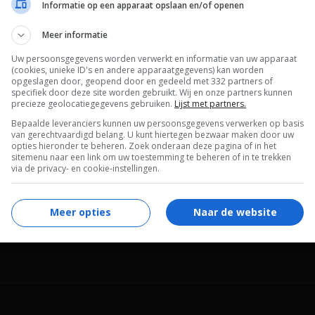
Informatie op een apparaat opslaan en/of openen
Chris Fisher
.
Meer informatie
Tom Wright
,
Clifton Collins Jr.
,
Stephen R.
Uw persoonsgegevens worden verwerkt en informatie van uw apparaat
Hudis
,
Channon Roe
,
Tomas Arana
,
Brittany
(cookies, unieke ID's en andere apparaatgegevens) kan worden
opgeslagen door, geopend door en gedeeld met 332 partners of
Daniel
,
Rhino Michaels
,
Michael Hagerty
,
specifiek door deze site worden gebruikt. Wij en onze partners kunnen
Eddie Jemison
,
Joleigh Fioreavanti
,
Bret
precieze geolocatiegegevens gebruiken.
Lijst met partners.
Roberts
,
Joseph McKelheer
,
Vanessa Nigro
,
Bepaalde leveranciers kunnen uw persoonsgegevens verwerken op basis
van gerechtvaardigd belang. U kunt hiertegen bezwaar maken door uw
Valerie Stodghill
,
Lake Bell
.
opties hieronder te beheren. Zoek onderaan deze pagina of in het
sitemenu naar een link om uw toestemming te beheren of in te trekken
$ 1.000.000
via de privacy- en cookie-instellingen.
10.01.2006
Meer opties
Naar de website