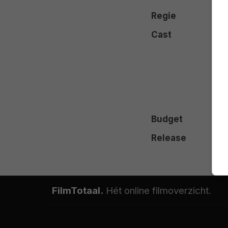
Regie
Cast
Budget
Release
FilmTotaal.
Hét online filmoverzicht.