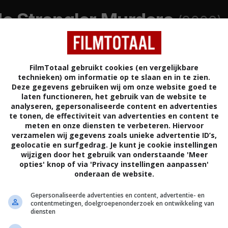
de Strangler Murders
(2006)
llers.
FilmTotaal gebruikt cookies (en vergelijkbare
technieken) om informatie op te slaan en in te zien.
A
THRILLER
VERENIGDE STATEN
Deze gegevens gebruiken wij om onze website goed te
laten functioneren, het gebruik van de website te
analyseren, gepersonaliseerde content en advertenties
te tonen, de effectiviteit van advertenties en content te
meten en onze diensten te verbeteren. Hiervoor
verzamelen wij gegevens zoals unieke advertentie ID’s,
geolocatie en surfgedrag. Je kunt je cookie instellingen
wijzigen door het gebruik van onderstaande 'Meer
kte lichamen van vermoorde jonge vrouwen door
opties' knop of via 'Privacy instellingen aanpassen'
 weet de politie dat ze deze seriemoordenaar snel
onderaan de website.
em te stoppen. Iedere vrouw kan de volgende
Gepersonaliseerde advertenties en content, advertentie- en
t dit waargebeurde, intense en schokkende verhaal
contentmetingen, doelgroepenonderzoek en ontwikkeling van
 seriemoordenaar ooit, die de stad jarenlang in zijn
diensten