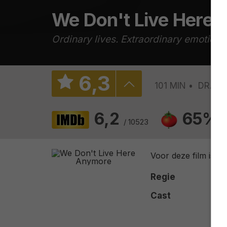
We Don't Live Here
Ordinary lives. Extraordinary emotions
6
,
3
101 MIN
DRAM
6,2
65%
/ 10523
/
Voor deze film is h
Regie
Cast