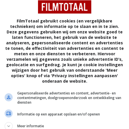
 Anymore
(2004)
FilmTotaal gebruikt cookies (en vergelijkbare
.
technieken) om informatie op te slaan en in te zien.
Deze gegevens gebruiken wij om onze website goed te
laten functioneren, het gebruik van de website te
analyseren, gepersonaliseerde content en advertenties
te tonen, de effectiviteit van advertenties en content te
A
ROMANTIEK
VERENIGDE STATEN
CANADA
meten en onze diensten te verbeteren. Hiervoor
verzamelen wij gegevens zoals unieke advertentie ID’s,
geolocatie en surfgedrag. Je kunt je cookie instellingen
3,1
66
 124
/ 110
/ 37
wijzigen door het gebruik van onderstaande 'Meer
opties' knop of via 'Privacy instellingen aanpassen'
onderaan de website.
elaas nog geen beschrijving beschikbaar.
Gepersonaliseerde advertenties en content, advertentie- en
contentmetingen, doelgroepenonderzoek en ontwikkeling van
John Curran
.
diensten
Laura Dern
,
Marc Baur
,
Naomi Watts
,
Sam
Informatie op een apparaat opslaan en/of openen
Charles
,
Mark Ruffalo
,
Peter Krause
,
Haili
Page
,
Jennifer Bishop
,
Jennifer Mawhinney
,
Meer informatie