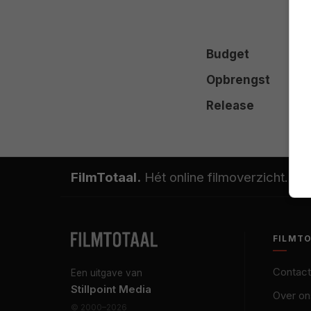
Budget
Opbrengst
Release
FilmTotaal.
Hét online filmoverzicht.
FILMT
Contact
Een uitgave van
Stillpoint Media
Over on
© 2000–2026