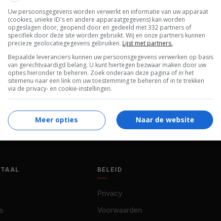
Amber Rothwell
,
Meg Roe
,
Jim Francis
,
Uw persoonsgegevens worden verwerkt en informatie van uw apparaat
(cookies, unieke ID's en andere apparaatgegevens) kan worden
Patrick Earley
.
opgeslagen door, geopend door en gedeeld met 332 partners of
specifiek door deze site worden gebruikt. Wij en onze partners kunnen
$ 3.000.000
precieze geolocatiegegevens gebruiken.
Lijst met partners.
$ 2.037.545
Bepaalde leveranciers kunnen uw persoonsgegevens verwerken op basis
van gerechtvaardigd belang. U kunt hiertegen bezwaar maken door uw
opties hieronder te beheren. Zoek onderaan deze pagina of in het
20.01.2004
sitemenu naar een link om uw toestemming te beheren of in te trekken
via de privacy- en cookie-instellingen.
Meer opties
Naar de website
OTAAL
BELEID
Privacy
s
Voorwaarden