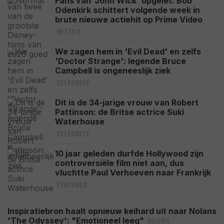
Fans van 'John Wick' opgelet: Bob
Odenkirk schittert volgende week in
brute nieuwe actiehit op Prime Video
NETFLIX
We zagen hem in 'Evil Dead' en zelfs
'Doctor Strange': legende Bruce
Campbell is ongeneeslijk ziek
CELEBRITY
Dit is de 34-jarige vrouw van Robert
Pattinson: de Britse actrice Suki
Waterhouse
CELEBRITY
10 jaar geleden durfde Hollywood zijn
controversiële film niet aan, dus
vluchtte Paul Verhoeven naar Frankrijk
FEATURED
Inspiratiebron haalt opnieuw keihard uit naar Nolans
NIEUWS
'The Odyssey': "Emotioneel leeg"