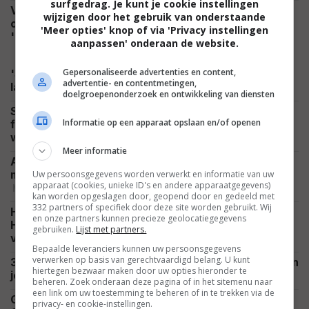
surfgedrag. Je kunt je cookie instellingen
Vanavond kijk je op SBS 9 een compleet
wijzigen door het gebruik van onderstaande
onbegrepen scifi-film met de wederopstanding van
'Meer opties' knop of via 'Privacy instellingen
NIEUWS
'Neo'
aanpassen' onderaan de website.
Gepersonaliseerde advertenties en content,
'Supergirl' krijgt harde klap en eindigt wereldwijd
advertentie- en contentmetingen,
NIEUWS
lager dan beruchte flop 'Morbius'
doelgroepenonderzoek en ontwikkeling van diensten
Scandinavische misdaadthriller op Netflix,
Informatie op een apparaat opslaan en/of openen
fantasyserie gebaseerd op spel moet succes
NIEUWS
worden en scifi-serie komt terug
Meer informatie
Al deze 64 films brachten wereldwijd meer dan 1
miljard dollar op: van 'Avatar' tot 'The Dark Knight'
Uw persoonsgegevens worden verwerkt en informatie van uw
apparaat (cookies, unieke ID's en andere apparaatgegevens)
NIEUWS
kan worden opgeslagen door, geopend door en gedeeld met
332 partners of specifiek door deze site worden gebruikt. Wij
Hij moest dé schurk spelen in 'Spider-Man:
en onze partners kunnen precieze geolocatiegegevens
Homecoming', maar weigerde: "Ik was toe aan een
gebruiken.
Lijst met partners.
FEATURED
vakantie"
Bepaalde leveranciers kunnen uw persoonsgegevens
verwerken op basis van gerechtvaardigd belang. U kunt
3 dikke aanraders die nu gewoon op Netflix staan en
hiertegen bezwaar maken door uw opties hieronder te
NETFLIX
je avond flink wat kleur geven
beheren. Zoek onderaan deze pagina of in het sitemenu naar
een link om uw toestemming te beheren of in te trekken via de
Guy Ritchie's nieuwste actiespektakel met Henry
privacy- en cookie-instellingen.