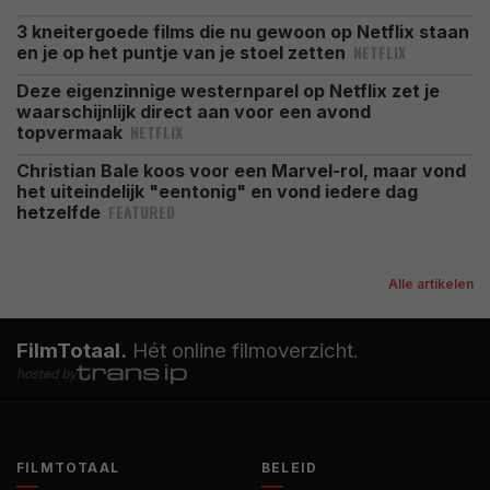
3 kneitergoede films die nu gewoon op Netflix staan
NETFLIX
en je op het puntje van je stoel zetten
Deze eigenzinnige westernparel op Netflix zet je
waarschijnlijk direct aan voor een avond
NETFLIX
topvermaak
Christian Bale koos voor een Marvel-rol, maar vond
het uiteindelijk "eentonig" en vond iedere dag
FEATURED
hetzelfde
Alle artikelen
FilmTotaal.
Hét online filmoverzicht.
hosted by
FILMTOTAAL
BELEID