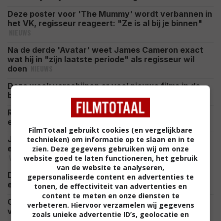
Deze poster voor 'The Mummy' wordt verbannen in
het VK, regisseur reageert: "Ze is al bij je binnen"
NIEUWS
Na de derde 'Avatar' weet James Cameron exact
wat hij in "zijn laatste periode" als regisseur wil
NIEUWS
doen
Deze week verschijnen er veel nieuwe films in de
NIEUWS
bioscoop: dit zijn alle 10 titels op een rij
Romy Monteiro viert haar zomervakantie op de sub
CELEBRITY
en deelt prachtig uitzicht: "All I Need"
FilmTotaal gebruikt cookies (en vergelijkbare
Jason Statham gaat weer helemaal los in 'Mutiny'
technieken) om informatie op te slaan en in te
en laat zien waarom hij nog altijd dé actieheld is
zien. Deze gegevens gebruiken wij om onze
VIDEO
website goed te laten functioneren, het gebruik
van de website te analyseren,
De nieuwste Godzilla-film wordt groter en woester,
gepersonaliseerde content en advertenties te
NIEUWS
en duurt ook nog eens flink lang
tonen, de effectiviteit van advertenties en
content te meten en onze diensten te
Ook Netflix profiteert flink van het enorme succes
verbeteren. Hiervoor verzamelen wij gegevens
NETFLIX
van 'Spider-Man: Brand New Day'
zoals unieke advertentie ID’s, geolocatie en