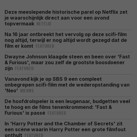
Deze meeslepende historische parel op Netflix zet
je waarschijnlijk direct aan voor een avond
NETFLIX
topvermaak
Na 16 jaar ontbreekt het vervolg op deze scifi-film
nog altijd, terwijl er nog altijd wordt gezegd dat de
FEATURED
film er komt
Dwayne Johnson klaagde steen en been over 'Fast
& Furious', maar zou zelf de grootste boosdoener
FEATURED
zijn
Vanavond kijk je op SBS 9 een compleet
onbegrepen scifi-film met de wederopstanding van
NIEUWS
'Neo'
De hoofdrolspeler is een leugenaar, budgetten veel
te hoog en de films tenenkrommend: 'Fast &
FEATURED
Furious' is passé
In 'Harry Potter and the Chamber of Secrets' zit
een scène waarin Harry Potter een grote filmfout
FEATURED
onthult