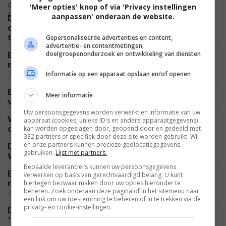
'Meer opties' knop of via 'Privacy instellingen
aanpassen' onderaan de website.
De nieuwe 'X-Men'-film vindt zijn Cyclops:
opkomende en gewilde naam gaat de leider van het
NIEUWS
team spelen
Gepersonaliseerde advertenties en content,
advertentie- en contentmetingen,
doelgroepenonderzoek en ontwikkeling van diensten
Blockbusters overschaduwen romantisch pareltje
met perfecte 100%-score op Rotten Tomatoes
FEATURED
Informatie op een apparaat opslaan en/of openen
Extra opnames voor peperdure 'Narnia' zorgen
Meer informatie
NIEUWS
voor onrust: testpubliek nog niet overtuigd
Uw persoonsgegevens worden verwerkt en informatie van uw
Witte Huis zet Spider-Man in voor omstreden ICE-
apparaat (cookies, unieke ID's en andere apparaatgegevens)
NIEUWS
campagne: Marvel-fans eisen rechtszaak
kan worden opgeslagen door, geopend door en gedeeld met
332 partners of specifiek door deze site worden gebruikt. Wij
en onze partners kunnen precieze geolocatiegegevens
Duizenden gingen je al voor: kijk de scifi-film '2021
gebruiken.
Lijst met partners.
NIEUWS
War of the Worlds' nu helemaal gratis
Bepaalde leveranciers kunnen uw persoonsgegevens
Er werd flink uitgekeken naar 'The Last House' en
verwerken op basis van gerechtvaardigd belang. U kunt
nu staat de thriller op Netflix: hoe goed is de film?
hiertegen bezwaar maken door uw opties hieronder te
beheren. Zoek onderaan deze pagina of in het sitemenu naar
NIEUWS
een link om uw toestemming te beheren of in te trekken via de
privacy- en cookie-instellingen.
De overlevingsthrillers 'One Mile: Chapter One' en
'Chapter Two' veroveren streaming nu helemaal