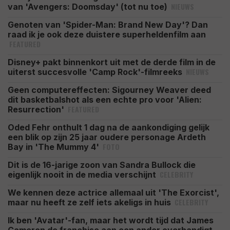
NIEUWS
van 'Avengers: Doomsday' (tot nu toe)
Genoten van 'Spider-Man: Brand New Day'? Dan
raad ik je ook deze duistere superheldenfilm aan
FEATURED
Disney+ pakt binnenkort uit met de derde film in de
NIEUWS
uiterst succesvolle 'Camp Rock'-filmreeks
Geen computereffecten: Sigourney Weaver deed
dit basketbalshot als een echte pro voor 'Alien:
FEATURED
Resurrection'
Oded Fehr onthult 1 dag na de aankondiging gelijk
een blik op zijn 25 jaar oudere personage Ardeth
FOTO
Bay in 'The Mummy 4'
Dit is de 16-jarige zoon van Sandra Bullock die
CELEBRITY
eigenlijk nooit in de media verschijnt
We kennen deze actrice allemaal uit 'The Exorcist',
CELEBRITY
maar nu heeft ze zelf iets akeligs in huis
Ik ben 'Avatar'-fan, maar het wordt tijd dat James