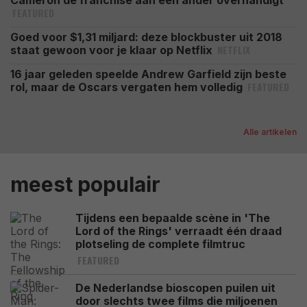
Cameron de franchise aan een ander overhandigt
FEATURED
Goed voor $1,31 miljard: deze blockbuster uit 2018
NETFLIX
staat gewoon voor je klaar op Netflix
16 jaar geleden speelde Andrew Garfield zijn beste
FEATURED
rol, maar de Oscars vergaten hem volledig
Alle artikelen
meest populair
Tijdens een bepaalde scène in 'The
Lord of the Rings' verraadt één draad
plotseling de complete filmtruc
FEATURED
De Nederlandse bioscopen puilen uit
door slechts twee films die miljoenen