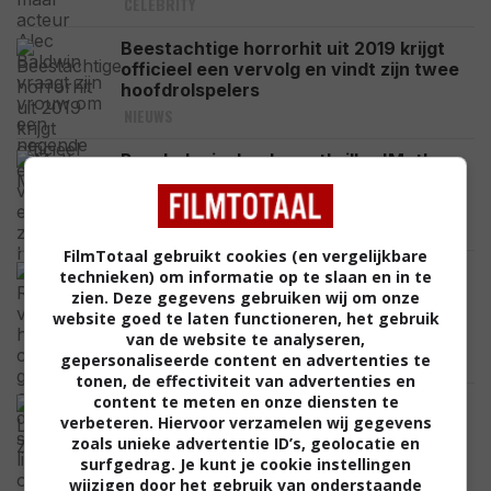
CELEBRITY
Beestachtige horrorhit uit 2019 krijgt
officieel een vervolg en vindt zijn twee
hoofdrolspelers
NIEUWS
Psychologische dramathriller 'Mother
Mary' staat heel snel online: visueel
spektakel met Anne Hathaway
NETFLIX
FilmTotaal gebruikt cookies (en vergelijkbare
Denise Richards verbouwde haar
technieken) om informatie op te slaan en in te
complete gezicht en onthult nu de
zien. Deze gegevens gebruiken wij om onze
schokkende lijst met operaties die ze
website goed te laten functioneren, het gebruik
onderging
van de website te analyseren,
CELEBRITY
gepersonaliseerde content en advertenties te
tonen, de effectiviteit van advertenties en
content te meten en onze diensten te
De grote schurk van de Nintendo-film
verbeteren. Hiervoor verzamelen wij gegevens
'The Legend of Zelda' is eindelijk
zoals unieke advertentie ID’s, geolocatie en
gecast: de volgende Sauron?
surfgedrag. Je kunt je cookie instellingen
NIEUWS
wijzigen door het gebruik van onderstaande