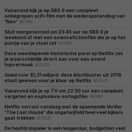
Vanavond kijk je op SBS 9 een compleet
onbegrepen scifi-film met de wederopstanding van
NIEUWS
'Neo'
Sluit morgenavond om 23:45 uur op SBS 9 je
weekend af met een sciencefictionfilm die je op het
NIEUWS
puntje van je stoel zet
Deze meeslepende historische parel op Netflix zet
je waarschijnlijk direct aan voor een avond
NETFLIX
topvermaak
Goed voor $1,31 miljard: deze blockbuster uit 2018
NETFLIX
staat gewoon voor je klaar op Netflix
Vanavond kijk je op TV om 22:30 uur een compleet
NIEUWS
vergeten en explosieve oorlogsfilm
Netflix verrast vandaag met de spannende thriller
'The Last House' die ongetwijfeld heel veel kijkers
NETFLIX
gaat trekken
De hoofdrolspeler is een leugenaar, budgetten veel