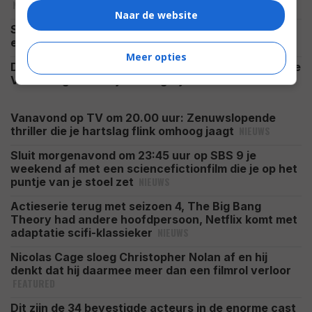
NIEUWS
Naar de website
Spider-Man jaagt op 'Avatar'-record na historische
NIEUWS
eerste week: dit weekend wordt beslissend
Meer opties
Drie films uit 2026 worden nu grijsgedraaid op Prime
NIEUWS
Video en geef de kijkers ongelijk
Vanavond op TV om 20.00 uur: Zenuwslopende
NIEUWS
thriller die je hartslag flink omhoog jaagt
Sluit morgenavond om 23:45 uur op SBS 9 je
weekend af met een sciencefictionfilm die je op het
NIEUWS
puntje van je stoel zet
Actieserie terug met seizoen 4, The Big Bang
Theory had andere hoofdpersoon, Netflix komt met
NIEUWS
adaptatie scifi-klassieker
Nicolas Cage sloeg Christopher Nolan af en hij
denkt dat hij daarmee meer dan een filmrol verloor
FEATURED
Dit zijn de 34 bevestigde acteurs in de enorme cast