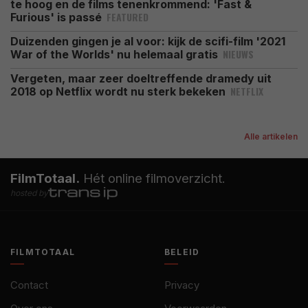
te hoog en de films tenenkrommend: 'Fast &
FEATURED
Furious' is passé
Duizenden gingen je al voor: kijk de scifi-film '2021
NIEUWS
War of the Worlds' nu helemaal gratis
Vergeten, maar zeer doeltreffende dramedy uit
NETFLIX
2018 op Netflix wordt nu sterk bekeken
Alle artikelen
FilmTotaal.
Hét online filmoverzicht.
hosted by
FILMTOTAAL
BELEID
Contact
Privacy