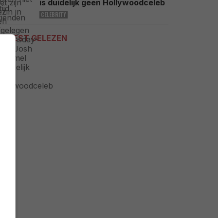
is duidelijk geen Hollywoodceleb
CELEBRITY
MEEST GELEZEN