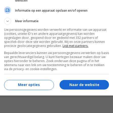
diensten
tsApp
Google Nieuws
Facebook
Informatie op een apparaat opslaan en/of openen
r jou
Meer informatie
Uw persoonsgegevens worden verwerkt en informatie van uw apparaat
(cookies, unieke ID's en andere apparaatgegevens) kan worden
opgeslagen door, geopend door en gedeeld met 332 partners of
specifiek door deze site worden gebruikt. Wij en onze partners kunnen
precieze geolocatiegegevens gebruiken.
Lijst met partners.
Bepaalde leveranciers kunnen uw persoonsgegevens verwerken op basis
 werd wereldberoemd in de jaren 80, maar één
van gerechtvaardigd belang. U kunt hiertegen bezwaar maken door uw
opties hieronder te beheren. Zoek onderaan deze pagina of in het
greep maakte haar zo 'onzichtbaar' dat het alles
sitemenu naar een link om uw toestemming te beheren of in te trekken
randerde
via de privacy- en cookie-instellingen.
Meer opties
Naar de website