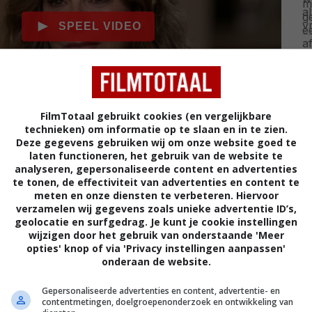
FilmTotaal gebruikt cookies (en vergelijkbare
technieken) om informatie op te slaan en in te zien.
Deze gegevens gebruiken wij om onze website goed te
laten functioneren, het gebruik van de website te
ze niets meer terugdraaien, waardoor de rest van
analyseren, gepersonaliseerde content en advertenties
ornamelijk uit bijrollen bestaat. Goed kijken dus als je
te tonen, de effectiviteit van advertenties en content te
meten en onze diensten te verbeteren. Hiervoor
re
of
A Real Pain
kijkt, want Jennifer Grey speelt
verzamelen wij gegevens zoals unieke advertentie ID’s,
 in de YouTube-video van ABC News.
geolocatie en surfgedrag. Je kunt je cookie instellingen
wijzigen door het gebruik van onderstaande 'Meer
ures
opties' knop of via 'Privacy instellingen aanpassen'
onderaan de website.
Gepersonaliseerde advertenties en content, advertentie- en
VOLG FILMTOTAAL
contentmetingen, doelgroepenonderzoek en ontwikkeling van