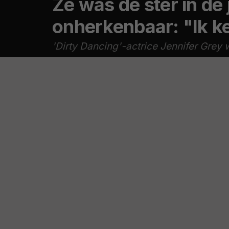
Ze was dé ster in de
onherkenbaar: "Ik ken
'Dirty Dancing'-actrice Jennifer Grey