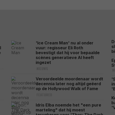
D
'Ice Cream Man' nu al onder
s
l
vuur: regisseur Eli Roth
b
e
bevestigt dat hij voor bepaalde
scènes generatieve AI heeft
E
ingezet
S
NIEUWS
N
Veroordeelde moordenaar wordt
'
decennia later nog altijd geëerd
i
op de Hollywood Walk of Fame
'
FEATURED
K
b
Idris Elba noemde het "een pure
'
marteling" dat hij moest
terugkeren voor 'Thor: The Dark