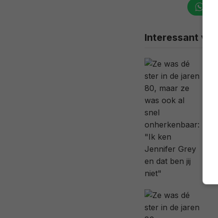
Wha
Interessant voo
Ze
in
ve