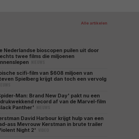
Alle artikelen
e Nederlandse bioscopen puilen uit door
lechts twee films die miljoenen
NIEUWS
innenslepen
pische scifi-film van $608 miljoen van
teven Spielberg krijgt dan toch een vervolg
IEUWS
Spider-Man: Brand New Day' pakt nu een
ndrukwekkend record af van de Marvel-film
NIEUWS
Black Panther'
erstman David Harbour krijgt hulp van een
ad-ass Mevrouw Kerstman in brute trailer
VIDEO
Violent Night 2'