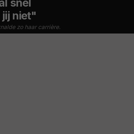
al snel
ij niet"
nalde zo haar carrière.