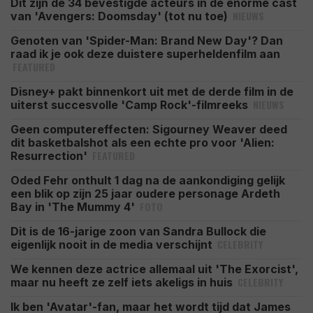
Dit zijn de 34 bevestigde acteurs in de enorme cast
NIEUWS
van 'Avengers: Doomsday' (tot nu toe)
Genoten van 'Spider-Man: Brand New Day'? Dan
raad ik je ook deze duistere superheldenfilm aan
FEATURED
Disney+ pakt binnenkort uit met de derde film in de
NIEUWS
uiterst succesvolle 'Camp Rock'-filmreeks
Geen computereffecten: Sigourney Weaver deed
dit basketbalshot als een echte pro voor 'Alien:
FEATURED
Resurrection'
Oded Fehr onthult 1 dag na de aankondiging gelijk
een blik op zijn 25 jaar oudere personage Ardeth
FOTO
Bay in 'The Mummy 4'
Dit is de 16-jarige zoon van Sandra Bullock die
CELEBRITY
eigenlijk nooit in de media verschijnt
We kennen deze actrice allemaal uit 'The Exorcist',
CELEBRITY
maar nu heeft ze zelf iets akeligs in huis
Ik ben 'Avatar'-fan, maar het wordt tijd dat James