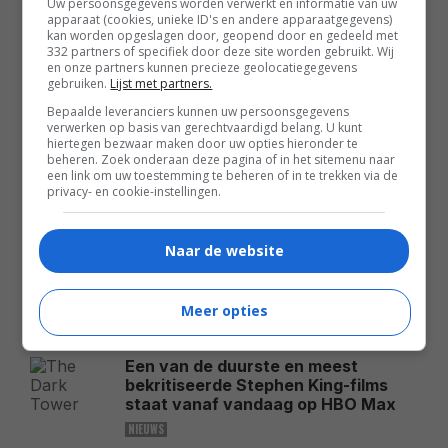
Uw persoonsgegevens worden verwerkt en informatie van uw
apparaat (cookies, unieke ID's en andere apparaatgegevens)
kan worden opgeslagen door, geopend door en gedeeld met
332 partners of specifiek door deze site worden gebruikt. Wij
en onze partners kunnen precieze geolocatiegegevens
gebruiken.
Lijst met partners.
Bepaalde leveranciers kunnen uw persoonsgegevens
verwerken op basis van gerechtvaardigd belang. U kunt
hiertegen bezwaar maken door uw opties hieronder te
ALGEMEEN
beheren. Zoek onderaan deze pagina of in het sitemenu naar
een link om uw toestemming te beheren of in te trekken via de
MEEST GELEZEN
privacy- en cookie-instellingen.
Vanavond om 22:15 uur kijk je op
Naar de website
NET 5 een epische fantasyfilm die
de legende van een van de
bekendste helden laat zien
Meer opties
NIEUWS
Een van de duurste en meest
bekritiseerde Stephen King-films
staat vanaf vandaag op HBO Max
NIEUWS