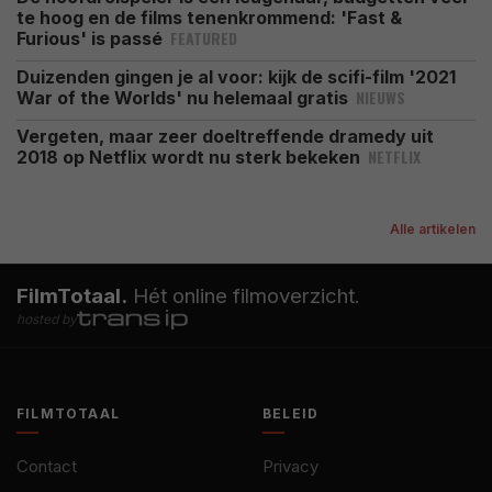
te hoog en de films tenenkrommend: 'Fast &
FEATURED
Furious' is passé
Duizenden gingen je al voor: kijk de scifi-film '2021
NIEUWS
War of the Worlds' nu helemaal gratis
Vergeten, maar zeer doeltreffende dramedy uit
NETFLIX
2018 op Netflix wordt nu sterk bekeken
Alle artikelen
FilmTotaal.
Hét online filmoverzicht.
hosted by
FILMTOTAAL
BELEID
Contact
Privacy