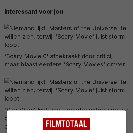
Interessant voor jou
'Scary Movie 6' afgekraakt door critici,
maar blaast eerdere 'Scary Movies' omver
'Star Wars' laat toch superkrachten zien, en
de eerste miljardenhit van 2026 is nu echt
dichtbij