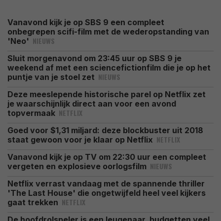
Vanavond kijk je op SBS 9 een compleet
onbegrepen scifi-film met de wederopstanding van
NIEUWS
'Neo'
Sluit morgenavond om 23:45 uur op SBS 9 je
weekend af met een sciencefictionfilm die je op het
NIEUWS
puntje van je stoel zet
Deze meeslepende historische parel op Netflix zet
je waarschijnlijk direct aan voor een avond
NETFLIX
topvermaak
Goed voor $1,31 miljard: deze blockbuster uit 2018
NETFLIX
staat gewoon voor je klaar op Netflix
Vanavond kijk je op TV om 22:30 uur een compleet
NIEUWS
vergeten en explosieve oorlogsfilm
Netflix verrast vandaag met de spannende thriller
'The Last House' die ongetwijfeld heel veel kijkers
NETFLIX
gaat trekken
De hoofdrolspeler is een leugenaar, budgetten veel