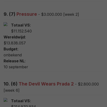
9. (7)
Pressure
- $3.000.000 [week 2]
Totaal VS
:
$11.152.540
Wereldwijd
:
$13.838.057
Budget
:
onbekend
Release NL
:
10 september
10. (6)
The Devil Wears Prada 2
- $2.800.000
[week 6]
Totaal VS
:
$214.970.934