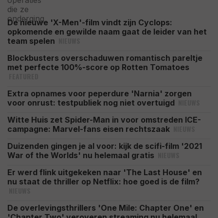
De nieuwe 'X-Men'-film vindt zijn Cyclops:
opkomende en gewilde naam gaat de leider van het
NIEUWS
team spelen
Blockbusters overschaduwen romantisch pareltje
met perfecte 100%-score op Rotten Tomatoes
FEATURED
Extra opnames voor peperdure 'Narnia' zorgen
NIEUWS
voor onrust: testpubliek nog niet overtuigd
Witte Huis zet Spider-Man in voor omstreden ICE-
NIEUWS
campagne: Marvel-fans eisen rechtszaak
Duizenden gingen je al voor: kijk de scifi-film '2021
NIEUWS
War of the Worlds' nu helemaal gratis
Er werd flink uitgekeken naar 'The Last House' en
nu staat de thriller op Netflix: hoe goed is de film?
NIEUWS
De overlevingsthrillers 'One Mile: Chapter One' en
'Chapter Two' veroveren streaming nu helemaal