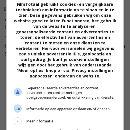
FilmTotaal gebruikt cookies (en vergelijkbare
technieken) om informatie op te slaan en in te
zien. Deze gegevens gebruiken wij om onze
website goed te laten functioneren, het gebruik
van de website te analyseren,
gepersonaliseerde content en advertenties te
tonen, de effectiviteit van advertenties en
'The King of Pop' na één weekend van zijn
content te meten en onze diensten te
troon gestoten, al staat 'Michael' al op bijna
verbeteren. Hiervoor verzamelen wij gegevens
$500 miljoen wereldwijd!
zoals unieke advertentie ID’s, geolocatie en
surfgedrag. Je kunt je cookie instellingen
wijzigen door het gebruik van onderstaande
'Meer opties' knop of via 'Privacy instellingen
aanpassen' onderaan de website.
Gepersonaliseerde advertenties en content,
advertentie- en contentmetingen,
doelgroepenonderzoek en ontwikkeling van diensten
Informatie op een apparaat opslaan en/of openen
Meer informatie