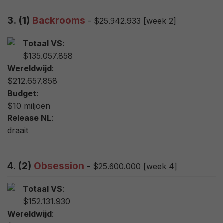
3. (1)
Backrooms
- $25.942.933 [week 2]
Totaal VS
:
$135.057.858
Wereldwijd
:
$212.657.858
Budget
:
$10 miljoen
Release NL
:
draait
4. (2)
Obsession
- $25.600.000 [week 4]
Totaal VS
:
$152.131.930
Wereldwijd
: