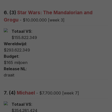
6. (3)
Star Wars: The Mandalorian and
Grogu
- $10.000.000 [week 3]
Totaal VS
:
$155.822.349
Wereldwijd
:
$293.622.349
Budget
:
$165 miljoen
Release NL
:
draait
7. (4)
Michael
- $7.700.000 [week 7]
Totaal VS
:
$354.281.424