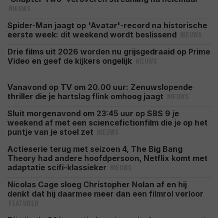
NIEUWS
Spider-Man jaagt op 'Avatar'-record na historische
NIEUWS
eerste week: dit weekend wordt beslissend
Drie films uit 2026 worden nu grijsgedraaid op Prime
NIEUWS
Video en geef de kijkers ongelijk
Vanavond op TV om 20.00 uur: Zenuwslopende
NIEUWS
thriller die je hartslag flink omhoog jaagt
Sluit morgenavond om 23:45 uur op SBS 9 je
weekend af met een sciencefictionfilm die je op het
NIEUWS
puntje van je stoel zet
Actieserie terug met seizoen 4, The Big Bang
Theory had andere hoofdpersoon, Netflix komt met
NIEUWS
adaptatie scifi-klassieker
Nicolas Cage sloeg Christopher Nolan af en hij
denkt dat hij daarmee meer dan een filmrol verloor
FEATURED