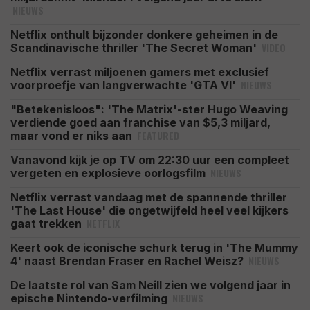
NIEUWS
Netflix onthult bijzonder donkere geheimen in de
VIDEO
Scandinavische thriller 'The Secret Woman'
Netflix verrast miljoenen gamers met exclusief
NIEUWS
voorproefje van langverwachte 'GTA VI'
"Betekenisloos": 'The Matrix'-ster Hugo Weaving
verdiende goed aan franchise van $5,3 miljard,
FEATURED
maar vond er niks aan
Vanavond kijk je op TV om 22:30 uur een compleet
NIEUWS
vergeten en explosieve oorlogsfilm
Netflix verrast vandaag met de spannende thriller
'The Last House' die ongetwijfeld heel veel kijkers
NETFLIX
gaat trekken
Keert ook de iconische schurk terug in 'The Mummy
NIEUWS
4' naast Brendan Fraser en Rachel Weisz?
De laatste rol van Sam Neill zien we volgend jaar in
NIEUWS
epische Nintendo-verfilming