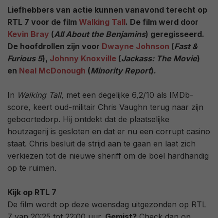
Liefhebbers van actie kunnen vanavond terecht op
RTL 7 voor de film
Walking Tall
. De film werd door
Kevin Bray
(
All About the Benjamins
) geregisseerd.
De hoofdrollen zijn voor
Dwayne Johnson
(
Fast &
Furious 5
),
Johnny Knoxville
(
Jackass: The Movie
)
en
Neal McDonough
(
Minority Report
).
In
Walking Tall
, met een degelijke 6,2/10 als IMDb-
score, keert oud-militair Chris Vaughn terug naar zijn
geboortedorp. Hij ontdekt dat de plaatselijke
houtzagerij is gesloten en dat er nu een corrupt casino
staat. Chris besluit de strijd aan te gaan en laat zich
verkiezen tot de nieuwe sheriff om de boel hardhandig
op te ruimen.
Kijk op RTL 7
De film wordt op deze woensdag uitgezonden op RTL
7 van 20:25 tot 22:00 uur.
Gemist?
Check dan op