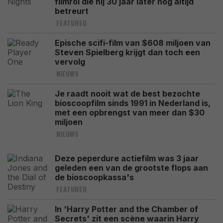
filmrol die hij 30 jaar later nog altijd
betreurt
FEATURED
Epische scifi-film van $608 miljoen van
Steven Spielberg krijgt dan toch een
vervolg
NIEUWS
Je raadt nooit wat de best bezochte
bioscoopfilm sinds 1991 in Nederland is,
met een opbrengst van meer dan $30
miljoen
NIEUWS
Deze peperdure actiefilm was 3 jaar
geleden een van de grootste flops aan
de bioscoopkassa's
FEATURED
In 'Harry Potter and the Chamber of
Secrets' zit een scène waarin Harry