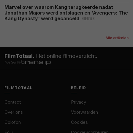
Marvel over waarom Kang terugkeerde nadat
Jonathan Majors werd ontslagen en 'Avengers: The
NIEUWS
Kang Dynasty' werd gecanceld
Alle artikelen
FilmTotaal.
Hét online filmoverzicht.
hosted by
FILMTOTAAL
BELEID
Contact
Privacy
Over ons
Voorwaarden
Colofon
Cookies
FAQ
Cookievoorkeuren