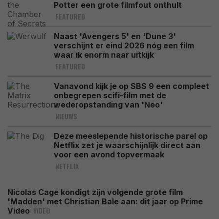
Potter een grote filmfout onthult
FEATURED
Naast 'Avengers 5' en 'Dune 3'
verschijnt er eind 2026 nóg een film
waar ik enorm naar uitkijk
FEATURED
Vanavond kijk je op SBS 9 een compleet
onbegrepen scifi-film met de
wederopstanding van 'Neo'
NIEUWS
Deze meeslepende historische parel op
Netflix zet je waarschijnlijk direct aan
voor een avond topvermaak
NETFLIX
Nicolas Cage kondigt zijn volgende grote film
'Madden' met Christian Bale aan: dit jaar op Prime
VIDEO
Video