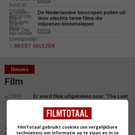
NIEUWS
De Nederlandse bioscopen puilen uit
door slechts twee films die
miljoenen binnenslepen
NIEUWS
MEEST GELEZEN
Nieuws
Film
Er werd flink uitgekeken naar 'The Last
House' en nu staat de thriller op Netflix:
hoe goed is de film?
NIEUWS
De overlevingsthrillers 'One Mile:
FilmTotaal gebruikt cookies (en vergelijkbare
Chapter One' en 'Chapter Two'
technieken) om informatie op te slaan en in te