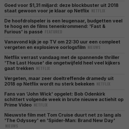
Goed voor $1,31 miljard: deze blockbuster uit 2018
NETFLIX
staat gewoon voor je klaar op Netflix
De hoofdrolspeler is een leugenaar, budgetten veel
te hoog en de films tenenkrommend: 'Fast &
FEATURED
Furious' is passé
Vanavond kijk je op TV om 22:30 uur een compleet
NIEUWS
vergeten en explosieve oorlogsfilm
Netflix verrast vandaag met de spannende thriller
'The Last House' die ongetwijfeld heel veel kijkers
NETFLIX
gaat trekken
Vergeten, maar zeer doeltreffende dramedy uit
NETFLIX
2018 op Netflix wordt nu sterk bekeken
Fans van 'John Wick' opgelet: Bob Odenkirk
schittert volgende week in brute nieuwe actiehit op
NETFLIX
Prime Video
Nieuwste film met Tom Cruise duurt net zo lang als
'The Odyssey' en 'Spider-Man: Brand New Day'
NIEUWS