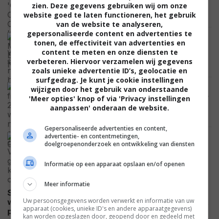
veroveren streaming nu helemaal
zien. Deze gegevens gebruiken wij om onze
website goed te laten functioneren, het gebruik
NIEUWS
van de website te analyseren,
gepersonaliseerde content en advertenties te
Spider-Man jaagt op 'Avatar'-record na
tonen, de effectiviteit van advertenties en
historische eerste week: dit weekend
content te meten en onze diensten te
wordt beslissend
verbeteren. Hiervoor verzamelen wij gegevens
NIEUWS
zoals unieke advertentie ID’s, geolocatie en
surfgedrag. Je kunt je cookie instellingen
Drie films uit 2026 worden nu
wijzigen door het gebruik van onderstaande
grijsgedraaid op Prime Video en geef de
'Meer opties' knop of via 'Privacy instellingen
kijkers ongelijk
aanpassen' onderaan de website.
NIEUWS
Gepersonaliseerde advertenties en content,
Vanavond op TV om 20.00 uur:
advertentie- en contentmetingen,
doelgroepenonderzoek en ontwikkeling van diensten
Zenuwslopende thriller die je hartslag
flink omhoog jaagt
Informatie op een apparaat opslaan en/of openen
NIEUWS
Meer informatie
Sluit morgenavond om 23:45 uur op SBS 9 je
Uw persoonsgegevens worden verwerkt en informatie van uw
weekend af met een sciencefictionfilm die je op het
apparaat (cookies, unieke ID's en andere apparaatgegevens)
NIEUWS
puntje van je stoel zet
kan worden opgeslagen door, geopend door en gedeeld met