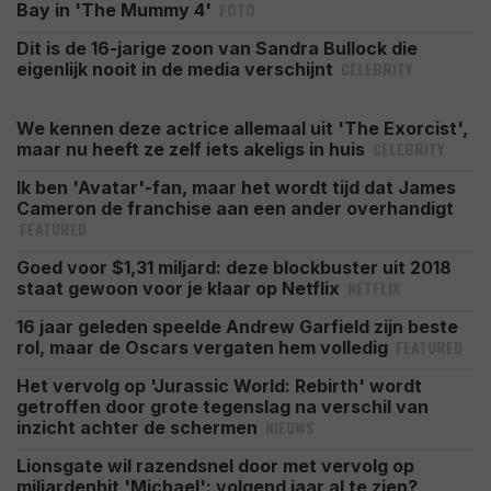
FOTO
Bay in 'The Mummy 4'
Dit is de 16-jarige zoon van Sandra Bullock die
CELEBRITY
eigenlijk nooit in de media verschijnt
We kennen deze actrice allemaal uit 'The Exorcist',
CELEBRITY
maar nu heeft ze zelf iets akeligs in huis
Ik ben 'Avatar'-fan, maar het wordt tijd dat James
Cameron de franchise aan een ander overhandigt
FEATURED
Goed voor $1,31 miljard: deze blockbuster uit 2018
NETFLIX
staat gewoon voor je klaar op Netflix
16 jaar geleden speelde Andrew Garfield zijn beste
FEATURED
rol, maar de Oscars vergaten hem volledig
Het vervolg op 'Jurassic World: Rebirth' wordt
getroffen door grote tegenslag na verschil van
NIEUWS
inzicht achter de schermen
Lionsgate wil razendsnel door met vervolg op
miljardenhit 'Michael': volgend jaar al te zien?