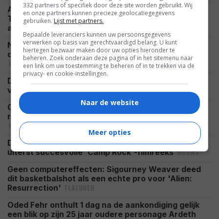
332 partners of specifiek door deze site worden gebruikt. Wij
Actieserie terug met seizoen 4, The Big Bang
en onze partners kunnen precieze geolocatiegegevens
Theory had andere hoofdpersoon, Netflix komt met
gebruiken.
Lijst met partners.
NIEUWS
adaptatie scifi-klassieker
Bepaalde leveranciers kunnen uw persoonsgegevens
verwerken op basis van gerechtvaardigd belang. U kunt
Nicolas Cage sloeg Christopher Nolan af en hij
hiertegen bezwaar maken door uw opties hieronder te
denkt dat hij daarmee meer dan een filmrol verloor
beheren. Zoek onderaan deze pagina of in het sitemenu naar
FEATURED
een link om uw toestemming te beheren of in te trekken via de
privacy- en cookie-instellingen.
Dit zijn de 34 bevestigde acteurs in de enorme cast
NIEUWS
van 'Avengers: Doomsday' (tot nu toe)
Naar de website
Genoten van 'Spider-Man: Brand New Day'? Dan
raad ik je ook deze duistere superheldenfilm aan
FEATURED
Meer opties
Disney+ pakt binnenkort uit met de derde film in de
NIEUWS
uiterst succesvolle 'Camp Rock'-filmreeks
Geen computereffecten: Sigourney Weaver deed
dit basketbalshot als een echte pro voor 'Alien:
FEATURED
Resurrection'
Oded Fehr onthult 1 dag na de aankondiging gelijk
een blik op zijn 25 jaar oudere personage Ardeth