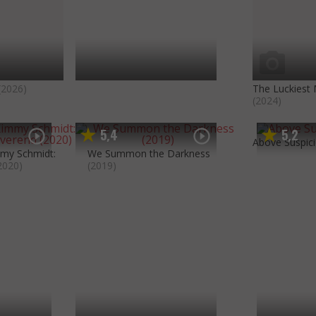
(2026)
The Luckiest
(2024)
5
4
5
2
,
,
Above Suspic
my Schmidt:
We Summon the Darkness
2020)
(2019)