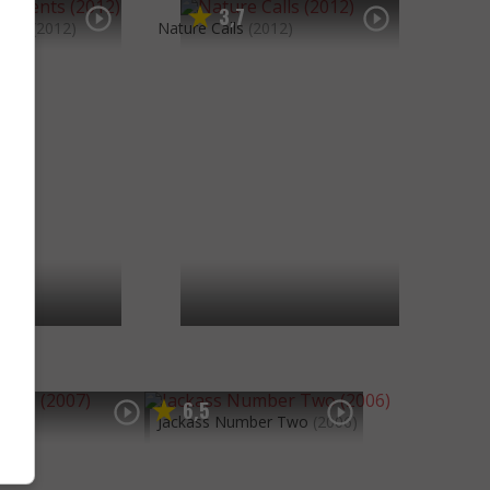
3
7
,
ents
(2012)
Nature Calls
(2012)
6
5
,
007)
Jackass Number Two
(2006)