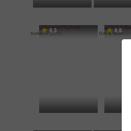
6
3
6
0
,
,
Bunker77
(2016)
Elvis & Nixon
(20