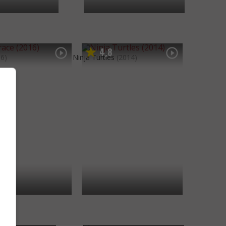
4
8
,
16)
Ninja Turtles
(2014)