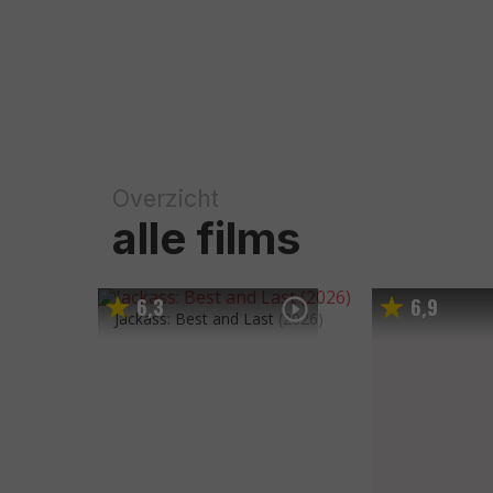
Overzicht
alle films
6
3
6
9
,
,
Jackass: Best and Last
(2026)