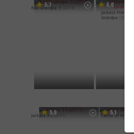
5
7
6
0
,
,
Bad Grandpa .5
(2014)
Jackass Presents
Grandpa
(2013)
5
8
5
1
,
,
Jackass 3.5
(2011)
Father of Invent