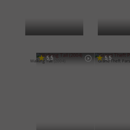
5
5
5
5
,
,
Walking Tall
(2004)
Grand Theft Par