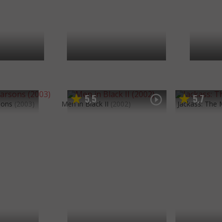
5
5
5
7
,
,
sons
(2003)
Men in Black II
(2002)
Jackass: The 