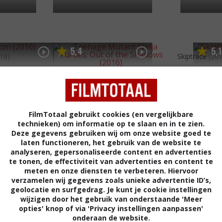
5
4
5
1
,
,
16)
Skiptrace
(20
Teenage Mutant Ninja Turtles:
Out of the...
(2016)
FilmTotaal gebruikt cookies (en vergelijkbare
technieken) om informatie op te slaan en in te zien.
Deze gegevens gebruiken wij om onze website goed te
laten functioneren, het gebruik van de website te
analyseren, gepersonaliseerde content en advertenties
te tonen, de effectiviteit van advertenties en content te
meten en onze diensten te verbeteren. Hiervoor
verzamelen wij gegevens zoals unieke advertentie ID’s,
geolocatie en surfgedrag. Je kunt je cookie instellingen
wijzigen door het gebruik van onderstaande 'Meer
opties' knop of via 'Privacy instellingen aanpassen'
onderaan de website.