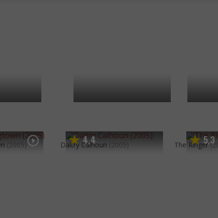
4
4
5
3
,
,
wn
(2005)
Daltry Calhoun
(2005)
The Ringer
(2