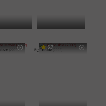
5
7
,
Movie
(2002)
Big Trouble
(2002)