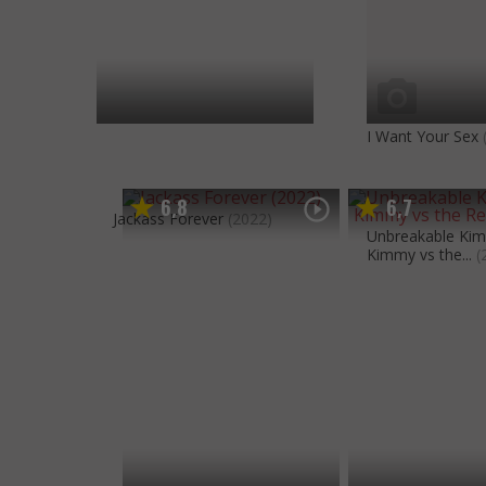
I Want Your Sex
6
8
6
7
,
,
Jackass Forever
(2022)
Unbreakable Kim
Kimmy vs the...
(