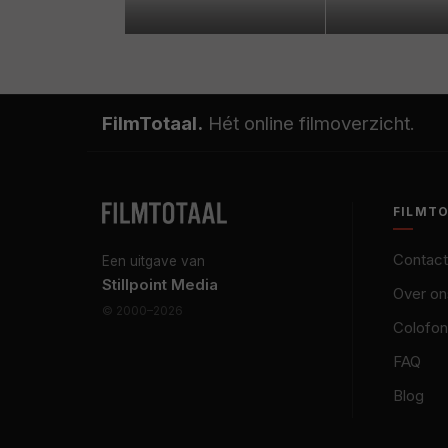
FilmTotaal.
Hét online filmoverzicht.
FILMT
Contact
Een uitgave van
Stillpoint Media
Over on
© 2000–2026
Colofon
FAQ
Blog