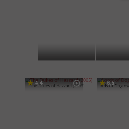
4
4
6
5
,
,
The Dukes of Hazzard
(2005)
Lords of Dogto