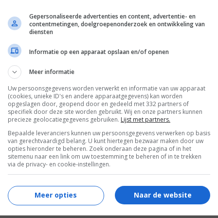
6
1
5
4
,
,
The Last Stand
(2013)
Small Apartm
Gepersonaliseerde advertenties en content, advertentie- en
: Bad
contentmetingen, doelgroepenonderzoek en ontwikkeling van
diensten
Informatie op een apparaat opslaan en/of openen
Meer informatie
Uw persoonsgegevens worden verwerkt en informatie van uw apparaat
(cookies, unieke ID's en andere apparaatgegevens) kan worden
opgeslagen door, geopend door en gedeeld met 332 partners of
specifiek door deze site worden gebruikt. Wij en onze partners kunnen
precieze geolocatiegegevens gebruiken.
Lijst met partners.
Bepaalde leveranciers kunnen uw persoonsgegevens verwerken op basis
van gerechtvaardigd belang. U kunt hiertegen bezwaar maken door uw
opties hieronder te beheren. Zoek onderaan deze pagina of in het
sitemenu naar een link om uw toestemming te beheren of in te trekken
via de privacy- en cookie-instellingen.
6
4
5
7
,
,
ion
(2010)
Jackass 3D
(2010)
Jackass 2.5
(2
Meer opties
Naar de website