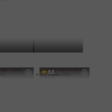
5
2
,
005)
A Dirty Shame
(2004)