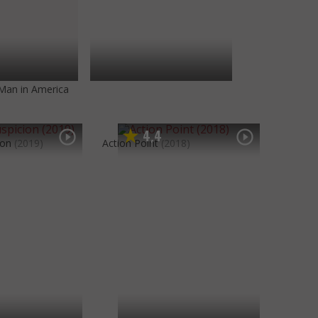
 Man in America
4
4
,
ion
(2019)
Action Point
(2018)