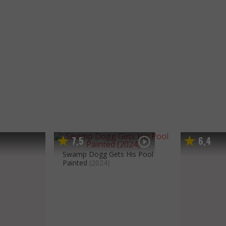
7
5
6
4
,
,
Swamp Dogg Gets His Pool
Painted
(2024)