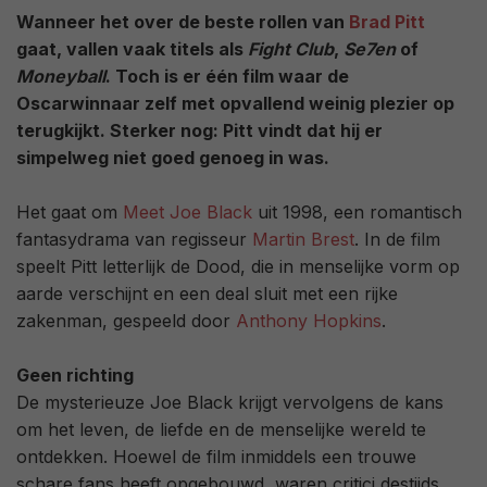
Wanneer het over de beste rollen van
Brad Pitt
gaat, vallen vaak titels als
Fight Club
,
Se7en
of
Moneyball
. Toch is er één film waar de
Oscarwinnaar zelf met opvallend weinig plezier op
terugkijkt. Sterker nog: Pitt vindt dat hij er
simpelweg niet goed genoeg in was.
Het gaat om
Meet Joe Black
uit 1998, een romantisch
fantasydrama van regisseur
Martin Brest
. In de film
speelt Pitt letterlijk de Dood, die in menselijke vorm op
aarde verschijnt en een deal sluit met een rijke
zakenman, gespeeld door
Anthony Hopkins
.
Geen richting
De mysterieuze Joe Black krijgt vervolgens de kans
om het leven, de liefde en de menselijke wereld te
ontdekken. Hoewel de film inmiddels een trouwe
schare fans heeft opgebouwd, waren critici destijds