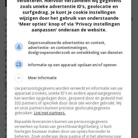
verbeteren. Hiervoor verzamelen wij gegevens
Film
zoals unieke advertentie ID’s, geolocatie en
surfgedrag. Je kunt je cookie instellingen
wijzigen door het gebruik van onderstaande
Hij heeft al 8 kinderen, maar acteur Alec
'Meer opties' knop of via 'Privacy instellingen
Baldwin vraagt zijn vrouw om een
aanpassen' onderaan de website.
negende
CELEBRITY
Gepersonaliseerde advertenties en content,
advertentie- en contentmetingen,
Beestachtige horrorhit uit 2019 krijgt
doelgroepenonderzoek en ontwikkeling van diensten
officieel een vervolg en vindt zijn twee
hoofdrolspelers
Informatie op een apparaat opslaan en/of openen
NIEUWS
Meer informatie
Psychologische dramathriller 'Mother
Mary' staat heel snel online: visueel
Uw persoonsgegevens worden verwerkt en informatie van uw
spektakel met Anne Hathaway
apparaat (cookies, unieke ID's en andere apparaatgegevens)
kan worden opgeslagen door, geopend door en gedeeld met
NETFLIX
332 partners of specifiek door deze site worden gebruikt. Wij
en onze partners kunnen precieze geolocatiegegevens
Denise Richards verbouwde haar
gebruiken.
Lijst met partners.
complete gezicht en onthult nu de
Bepaalde leveranciers kunnen uw persoonsgegevens
schokkende lijst met operaties die ze
verwerken op basis van gerechtvaardigd belang. U kunt
onderging
hiertegen bezwaar maken door uw opties hieronder te
beheren. Zoek onderaan deze pagina of in het sitemenu naar
CELEBRITY