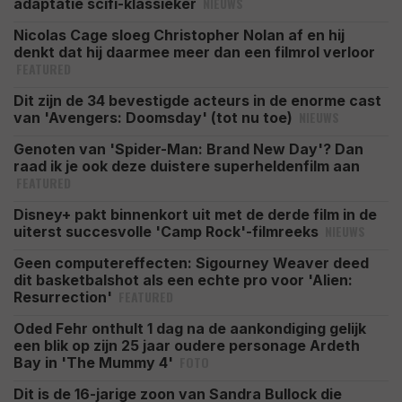
NIEUWS
adaptatie scifi-klassieker
Nicolas Cage sloeg Christopher Nolan af en hij
denkt dat hij daarmee meer dan een filmrol verloor
FEATURED
Dit zijn de 34 bevestigde acteurs in de enorme cast
NIEUWS
van 'Avengers: Doomsday' (tot nu toe)
Genoten van 'Spider-Man: Brand New Day'? Dan
raad ik je ook deze duistere superheldenfilm aan
FEATURED
Disney+ pakt binnenkort uit met de derde film in de
NIEUWS
uiterst succesvolle 'Camp Rock'-filmreeks
Geen computereffecten: Sigourney Weaver deed
dit basketbalshot als een echte pro voor 'Alien:
FEATURED
Resurrection'
Oded Fehr onthult 1 dag na de aankondiging gelijk
een blik op zijn 25 jaar oudere personage Ardeth
FOTO
Bay in 'The Mummy 4'
Dit is de 16-jarige zoon van Sandra Bullock die