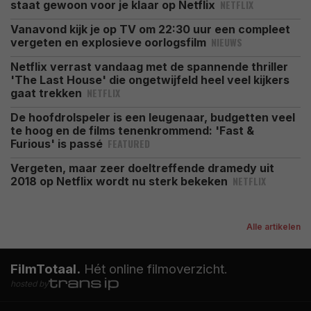
NETFLIX
staat gewoon voor je klaar op Netflix
Vanavond kijk je op TV om 22:30 uur een compleet
NIEUWS
vergeten en explosieve oorlogsfilm
Netflix verrast vandaag met de spannende thriller
'The Last House' die ongetwijfeld heel veel kijkers
NETFLIX
gaat trekken
De hoofdrolspeler is een leugenaar, budgetten veel
te hoog en de films tenenkrommend: 'Fast &
FEATURED
Furious' is passé
Vergeten, maar zeer doeltreffende dramedy uit
NETFLIX
2018 op Netflix wordt nu sterk bekeken
Alle artikelen
FilmTotaal.
Hét online filmoverzicht.
hosted by