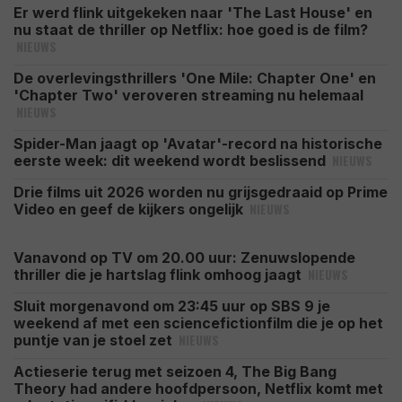
Er werd flink uitgekeken naar 'The Last House' en
nu staat de thriller op Netflix: hoe goed is de film?
NIEUWS
De overlevingsthrillers 'One Mile: Chapter One' en
'Chapter Two' veroveren streaming nu helemaal
NIEUWS
Spider-Man jaagt op 'Avatar'-record na historische
NIEUWS
eerste week: dit weekend wordt beslissend
Drie films uit 2026 worden nu grijsgedraaid op Prime
NIEUWS
Video en geef de kijkers ongelijk
Vanavond op TV om 20.00 uur: Zenuwslopende
NIEUWS
thriller die je hartslag flink omhoog jaagt
Sluit morgenavond om 23:45 uur op SBS 9 je
weekend af met een sciencefictionfilm die je op het
NIEUWS
puntje van je stoel zet
Actieserie terug met seizoen 4, The Big Bang
Theory had andere hoofdpersoon, Netflix komt met