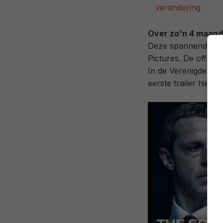
verandering
Over zo'n 4 maan
Deze spannende thri
Pictures. De offici
In de Verenigde Stat
eerste trailer hieron