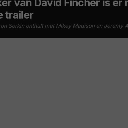
er van David Fincher is er 
 trailer
aron Sorkin onthult met Mikey Madison en Jeremy 