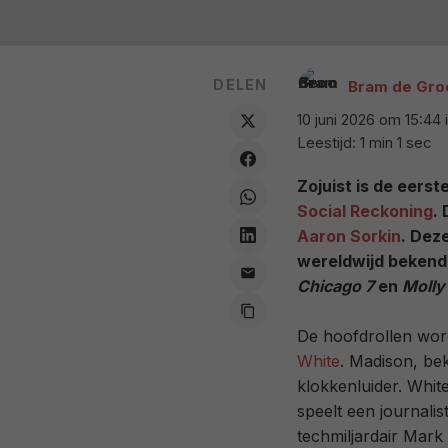
DELEN
Bram de Gro
10 juni 2026 om 15:44
Leestijd: 1 min 1 sec
Zojuist is de eers
Social Reckoning
.
Aaron Sorkin
. Dez
wereldwijd bekend 
Chicago 7
en
Molly
De hoofdrollen wor
White
. Madison, b
klokkenluider. Whit
speelt een journalis
techmiljardair Mark