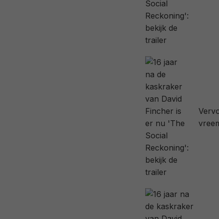
Vervo
vree