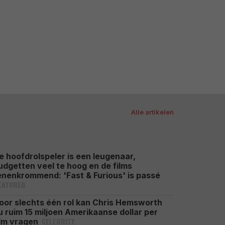
Alle artikelen
e hoofdrolspeler is een leugenaar,
udgetten veel te hoog en de films
enenkrommend: 'Fast & Furious' is passé
EATURED
oor slechts één rol kan Chris Hemsworth
u ruim 15 miljoen Amerikaanse dollar per
CELEBRITY
ilm vragen