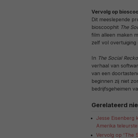
Vervolg op bioscoo
Dit meeslepende pro
bioscoophit
The Soc
film alleen maken m
zelf vol overtuiging
In
The Social Recko
verhaal van softwar
van een doortasten
beginnen zij niet z
bedrijfsgeheimen van
Gerelateerd ni
Jesse Eisenberg ke
Amerika teleurstel
Vervolg op 'The S