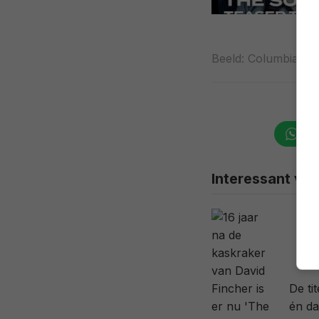
Beeld: Columbia Pic
Wha
Interessant voo
De ti
én da