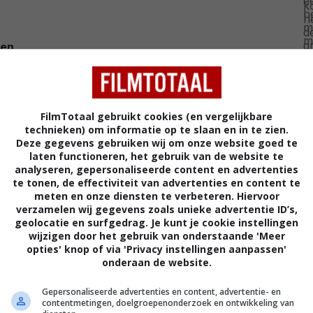
den
ller wordt wereldwijd gedistribueerd door Sony
ële Nederlandse releasedatum staat vast op 15 oktober.
en verschijnt de film een week eerder. Bekijk de
FilmTotaal gebruikt cookies (en vergelijkbare
der.
technieken) om informatie op te slaan en in te zien.
Deze gegevens gebruiken wij om onze website goed te
laten functioneren, het gebruik van de website te
analyseren, gepersonaliseerde content en advertenties
te tonen, de effectiviteit van advertenties en content te
meten en onze diensten te verbeteren. Hiervoor
verzamelen wij gegevens zoals unieke advertentie ID’s,
geolocatie en surfgedrag. Je kunt je cookie instellingen
wijzigen door het gebruik van onderstaande 'Meer
opties' knop of via 'Privacy instellingen aanpassen'
onderaan de website.
Gepersonaliseerde advertenties en content, advertentie- en
contentmetingen, doelgroepenonderzoek en ontwikkeling van