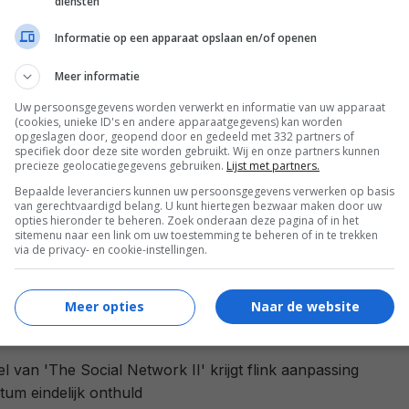
diensten
Informatie op een apparaat opslaan en/of openen
tures
Meer informatie
Uw persoonsgegevens worden verwerkt en informatie van uw apparaat
(cookies, unieke ID's en andere apparaatgegevens) kan worden
VOLG FILMTOTAAL
opgeslagen door, geopend door en gedeeld met 332 partners of
specifiek door deze site worden gebruikt. Wij en onze partners kunnen
precieze geolocatiegegevens gebruiken.
Lijst met partners.
tsApp
Google Nieuws
Facebook
Bepaalde leveranciers kunnen uw persoonsgegevens verwerken op basis
van gerechtvaardigd belang. U kunt hiertegen bezwaar maken door uw
opties hieronder te beheren. Zoek onderaan deze pagina of in het
r jou
sitemenu naar een link om uw toestemming te beheren of in te trekken
via de privacy- en cookie-instellingen.
Meer opties
Naar de website
tel van 'The Social Network II' krijgt flink aanpassing
tum eindelijk onthuld