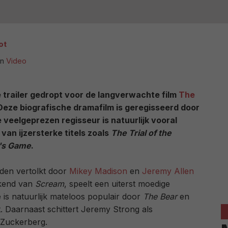
ot
in
Video
te trailer gedropt voor de langverwachte film
The
 Deze biografische dramafilm is geregisseerd door
e veelgeprezen regisseur is natuurlijk vooral
van ijzersterke titels zoals
The Trial of the
's Game
.
den vertolkt door
Mikey Madison
en
Jeremy Allen
ekend van
Scream
, speelt een uiterst moedige
e is natuurlijk mateloos populair door
The Bear
en
t. Daarnaast schittert Jeremy Strong als
 Zuckerberg.