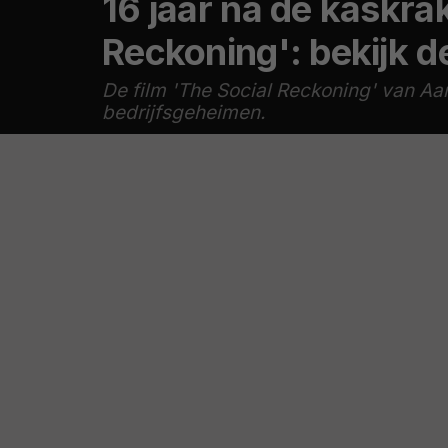
16 jaar na de kaskrak
Reckoning': bekijk de
De film 'The Social Reckoning' van A
bedrijfsgeheimen.