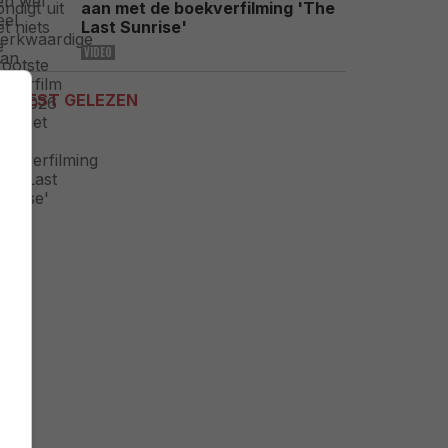
aan met de boekverfilming 'The
Last Sunrise'
VIDEO
MEEST GELEZEN