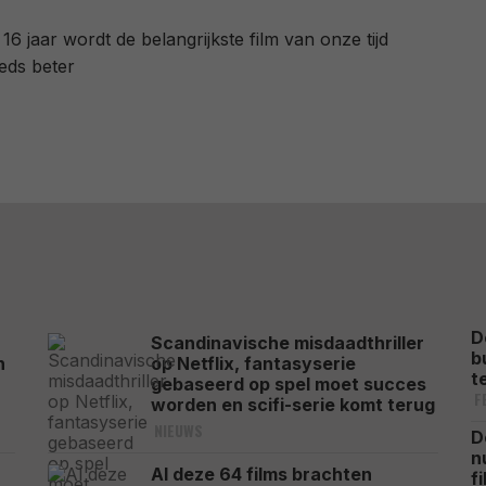
16 jaar wordt de belangrijkste film van onze tijd
eds beter
D
Scandinavische misdaadthriller
b
n
op Netflix, fantasyserie
t
gebaseerd op spel moet succes
F
worden en scifi-serie komt terug
NIEUWS
D
n
Al deze 64 films brachten
f