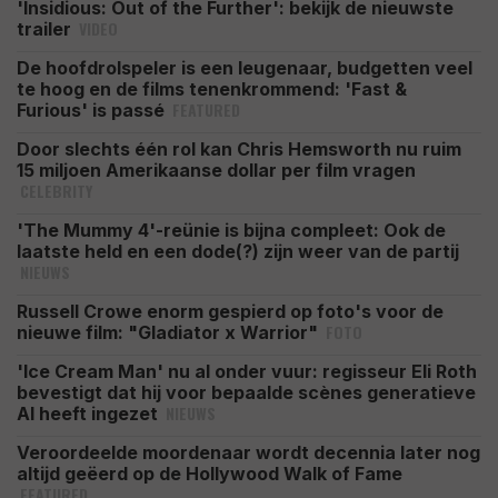
'Insidious: Out of the Further': bekijk de nieuwste
VIDEO
trailer
De hoofdrolspeler is een leugenaar, budgetten veel
te hoog en de films tenenkrommend: 'Fast &
FEATURED
Furious' is passé
Door slechts één rol kan Chris Hemsworth nu ruim
15 miljoen Amerikaanse dollar per film vragen
CELEBRITY
'The Mummy 4'-reünie is bijna compleet: Ook de
laatste held en een dode(?) zijn weer van de partij
NIEUWS
Russell Crowe enorm gespierd op foto's voor de
FOTO
nieuwe film: "Gladiator x Warrior"
'Ice Cream Man' nu al onder vuur: regisseur Eli Roth
bevestigt dat hij voor bepaalde scènes generatieve
NIEUWS
AI heeft ingezet
Veroordeelde moordenaar wordt decennia later nog
altijd geëerd op de Hollywood Walk of Fame
FEATURED