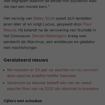
niet begrepen waarom de eerste film succesvol was:
die had een morele kern."
Het vervolg van
Ridley Scott
speelt zich tientallen
jaren later af en volgt Lucius, gespeeld door
Paul
Mescal
. Hij belandt na de verovering van Numidië in
het Colosseum.
Denzel Washington
kreeg veel
aandacht als Macrinus, een ambitieuze ex-gladiator
met machtshonger.
Gerelateerd nieuws
We moesten er 24 jaar op wachten en nu verovert
deze epische actiefilm Netflix helemaal
Vanavond op televisie beleeft één van de meest
epische films van ná 2020 zijn absolute tv-première
Cijfers met schaduw