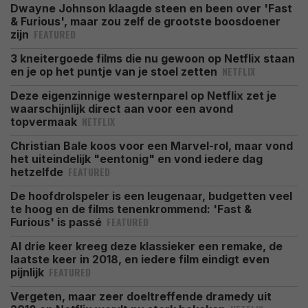
Dwayne Johnson klaagde steen en been over 'Fast
& Furious', maar zou zelf de grootste boosdoener
FEATURED
zijn
3 kneitergoede films die nu gewoon op Netflix staan
NETFLIX
en je op het puntje van je stoel zetten
Deze eigenzinnige westernparel op Netflix zet je
waarschijnlijk direct aan voor een avond
NETFLIX
topvermaak
Christian Bale koos voor een Marvel-rol, maar vond
het uiteindelijk "eentonig" en vond iedere dag
FEATURED
hetzelfde
De hoofdrolspeler is een leugenaar, budgetten veel
te hoog en de films tenenkrommend: 'Fast &
FEATURED
Furious' is passé
Al drie keer kreeg deze klassieker een remake, de
laatste keer in 2018, en iedere film eindigt even
FEATURED
pijnlijk
Vergeten, maar zeer doeltreffende dramedy uit