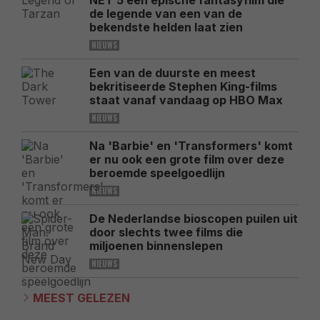
NET 5 een epische fantasyfilm die
de legende van een van de
bekendste helden laat zien
NIEUWS
Een van de duurste en meest
bekritiseerde Stephen King-films
staat vanaf vandaag op HBO Max
NIEUWS
Na 'Barbie' en 'Transformers' komt
er nu ook een grote film over deze
beroemde speelgoedlijn
NIEUWS
De Nederlandse bioscopen puilen uit
door slechts twee films die
miljoenen binnenslepen
NIEUWS
MEEST GELEZEN