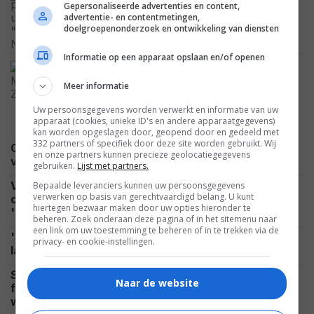
Gepersonaliseerde advertenties en content,
in 'Mutiny' en laat zien waarom hij nog
advertentie- en contentmetingen,
altijd dé actieheld is
doelgroepenonderzoek en ontwikkeling van diensten
VIDEO
Informatie op een apparaat opslaan en/of openen
De nieuwste Godzilla-film wordt groter
en woester, en duurt ook nog eens flink
Meer informatie
lang
NIEUWS
Uw persoonsgegevens worden verwerkt en informatie van uw
apparaat (cookies, unieke ID's en andere apparaatgegevens)
kan worden opgeslagen door, geopend door en gedeeld met
332 partners of specifiek door deze site worden gebruikt. Wij
Ook Netflix profiteert flink van het enorme succes
en onze partners kunnen precieze geolocatiegegevens
NETFLIX
van 'Spider-Man: Brand New Day'
gebruiken.
Lijst met partners.
Vanavond kijk je op SBS 9 een compleet
Bepaalde leveranciers kunnen uw persoonsgegevens
verwerken op basis van gerechtvaardigd belang. U kunt
onbegrepen scifi-film met de wederopstanding van
hiertegen bezwaar maken door uw opties hieronder te
NIEUWS
'Neo'
beheren. Zoek onderaan deze pagina of in het sitemenu naar
een link om uw toestemming te beheren of in te trekken via de
'Supergirl' krijgt harde klap en eindigt wereldwijd
privacy- en cookie-instellingen.
NIEUWS
lager dan beruchte flop 'Morbius'
Scandinavische misdaadthriller op Netflix,
Naar de website
fantasyserie gebaseerd op spel moet succes
NIEUWS
worden en scifi-serie komt terug