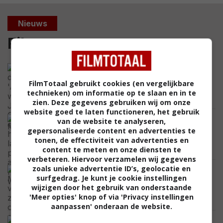
Nieuws
Film
Na de derde 'Avatar' weet James
Cameron exact wat hij in "zijn laatste
FilmTotaal gebruikt cookies (en vergelijkbare
periode" als regisseur wil doen
technieken) om informatie op te slaan en in te
NIEUWS
zien. Deze gegevens gebruiken wij om onze
website goed te laten functioneren, het gebruik
Deze week verschijnen er veel nieuwe
van de website te analyseren,
films in de bioscoop: dit zijn alle 10 titels
gepersonaliseerde content en advertenties te
op een rij
tonen, de effectiviteit van advertenties en
NIEUWS
content te meten en onze diensten te
verbeteren. Hiervoor verzamelen wij gegevens
zoals unieke advertentie ID’s, geolocatie en
Romy Monteiro viert haar
surfgedrag. Je kunt je cookie instellingen
zomervakantie op de sub en deelt
wijzigen door het gebruik van onderstaande
prachtig uitzicht: "All I Need"
'Meer opties' knop of via 'Privacy instellingen
CELEBRITY
aanpassen' onderaan de website.
Jason Statham gaat weer helemaal los