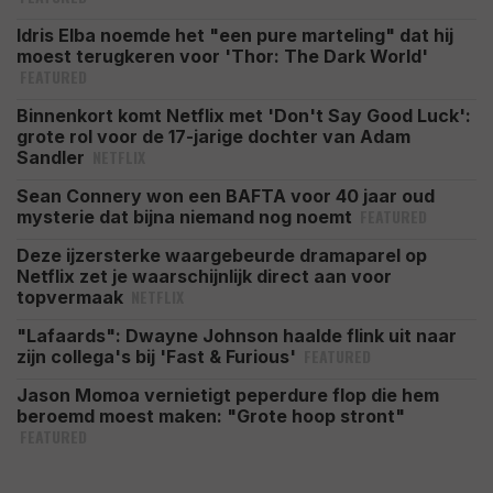
Idris Elba noemde het "een pure marteling" dat hij
moest terugkeren voor 'Thor: The Dark World'
FEATURED
Binnenkort komt Netflix met 'Don't Say Good Luck':
grote rol voor de 17-jarige dochter van Adam
NETFLIX
Sandler
Sean Connery won een BAFTA voor 40 jaar oud
FEATURED
mysterie dat bijna niemand nog noemt
Deze ijzersterke waargebeurde dramaparel op
Netflix zet je waarschijnlijk direct aan voor
NETFLIX
topvermaak
"Lafaards": Dwayne Johnson haalde flink uit naar
FEATURED
zijn collega's bij 'Fast & Furious'
Jason Momoa vernietigt peperdure flop die hem
beroemd moest maken: "Grote hoop stront"
FEATURED