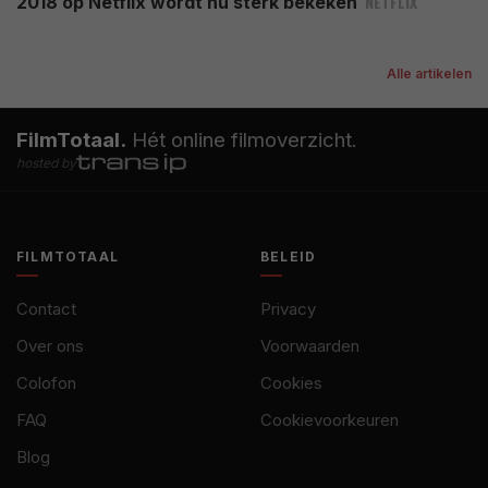
NETFLIX
2018 op Netflix wordt nu sterk bekeken
Alle artikelen
FilmTotaal.
Hét online filmoverzicht.
hosted by
FILMTOTAAL
BELEID
Contact
Privacy
Over ons
Voorwaarden
Colofon
Cookies
FAQ
Cookievoorkeuren
Blog