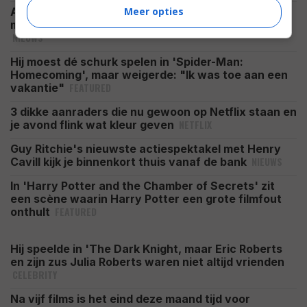
Meer opties
Al deze 64 films brachten wereldwijd meer dan 1
miljard dollar op: van 'Avatar' tot 'The Dark Knight'
NIEUWS
Hij moest dé schurk spelen in 'Spider-Man:
Homecoming', maar weigerde: "Ik was toe aan een
FEATURED
vakantie"
3 dikke aanraders die nu gewoon op Netflix staan en
NETFLIX
je avond flink wat kleur geven
Guy Ritchie's nieuwste actiespektakel met Henry
NIEUWS
Cavill kijk je binnenkort thuis vanaf de bank
In 'Harry Potter and the Chamber of Secrets' zit
een scène waarin Harry Potter een grote filmfout
FEATURED
onthult
Hij speelde in 'The Dark Knight, maar Eric Roberts
en zijn zus Julia Roberts waren niet altijd vrienden
CELEBRITY
Na vijf films is het eind deze maand tijd voor