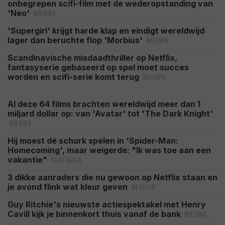
onbegrepen scifi-film met de wederopstanding van
NIEUWS
'Neo'
'Supergirl' krijgt harde klap en eindigt wereldwijd
NIEUWS
lager dan beruchte flop 'Morbius'
Scandinavische misdaadthriller op Netflix,
fantasyserie gebaseerd op spel moet succes
NIEUWS
worden en scifi-serie komt terug
Al deze 64 films brachten wereldwijd meer dan 1
miljard dollar op: van 'Avatar' tot 'The Dark Knight'
NIEUWS
Hij moest dé schurk spelen in 'Spider-Man:
Homecoming', maar weigerde: "Ik was toe aan een
FEATURED
vakantie"
3 dikke aanraders die nu gewoon op Netflix staan en
NETFLIX
je avond flink wat kleur geven
Guy Ritchie's nieuwste actiespektakel met Henry
NIEUWS
Cavill kijk je binnenkort thuis vanaf de bank