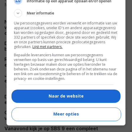
Informatie op een apparaat opslaan en/of openen
NIEUWS
Meer informatie
Na de derde 'Avatar' weet James Cameron exact
Uw persoonsgegevens worden verwerkt en informatie van uw
wat hij in "zijn laatste periode" als regisseur wil
apparaat (cookies, unieke ID's en andere apparaatgegevens)
NIEUWS
kan worden opgeslagen door, geopend door en gedeeld met
doen
332 partners of specifiek door deze site worden gebruikt. Wij
en onze partners kunnen precieze geolocatiegegevens
Deze week verschijnen er veel nieuwe films in de
gebruiken.
Lijst met partners.
NIEUWS
bioscoop: dit zijn alle 10 titels op een rij
Bepaalde leveranciers kunnen uw persoonsgegevens
Romy Monteiro viert haar zomervakantie op de sub
verwerken op basis van gerechtvaardigd belang. U kunt
CELEBRITY
hiertegen bezwaar maken door uw opties hieronder te
en deelt prachtig uitzicht: "All I Need"
beheren. Zoek onderaan deze pagina of in het sitemenu naar
een link om uw toestemming te beheren of in te trekken via de
Jason Statham gaat weer helemaal los in 'Mutiny'
privacy- en cookie-instellingen.
en laat zien waarom hij nog altijd dé actieheld is
VIDEO
Naar de website
De nieuwste Godzilla-film wordt groter en woester,
NIEUWS
en duurt ook nog eens flink lang
Ook Netflix profiteert flink van het enorme succes
Meer opties
NETFLIX
van 'Spider-Man: Brand New Day'
Vanavond kijk je op SBS 9 een compleet