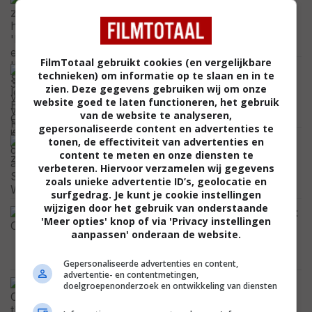
'Doctor Strange': legende Bruce
Campbell is ongeneeslijk ziek
CELEBRITY
FilmTotaal gebruikt cookies (en vergelijkbare
Dit is de 34-jarige vrouw van Robert
technieken) om informatie op te slaan en in te
Pattinson: de Britse actrice Suki
zien. Deze gegevens gebruiken wij om onze
Waterhouse
website goed te laten functioneren, het gebruik
CELEBRITY
van de website te analyseren,
gepersonaliseerde content en advertenties te
10 jaar geleden durfde Hollywood zijn
tonen, de effectiviteit van advertenties en
controversiële film niet aan, dus
content te meten en onze diensten te
vluchtte Paul Verhoeven naar Frankrijk
verbeteren. Hiervoor verzamelen wij gegevens
zoals unieke advertentie ID’s, geolocatie en
FEATURED
surfgedrag. Je kunt je cookie instellingen
wijzigen door het gebruik van onderstaande
Inspiratiebron haalt opnieuw keihard uit
'Meer opties' knop of via 'Privacy instellingen
naar Nolans 'The Odyssey':
aanpassen' onderaan de website.
"Emotioneel leeg"
NIEUWS
Gepersonaliseerde advertenties en content,
advertentie- en contentmetingen,
Deze poster voor 'The Mummy' wordt
doelgroepenonderzoek en ontwikkeling van diensten
verbannen in het VK, regisseur
reageert: "Ze is al bij je binnen"