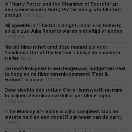
In 'Harry Potter and the Chamber of Secrets' zit
een scène waarin Harry Potter een grote filmfout
FEATURED
onthult
Hij speelde in 'The Dark Knight, maar Eric Roberts
en zijn zus Julia Roberts waren niet altijd vrienden
CELEBRITY
Na vijf films is het eind deze maand tijd voor
'Insidious: Out of the Further': bekijk de nieuwste
VIDEO
trailer
De hoofdrolspeler is een leugenaar, budgetten veel
te hoog en de films tenenkrommend: 'Fast &
FEATURED
Furious' is passé
Door slechts één rol kan Chris Hemsworth nu ruim
15 miljoen Amerikaanse dollar per film vragen
CELEBRITY
'The Mummy 4'-reünie is bijna compleet: Ook de
laatste held en een dode(?) zijn weer van de partij
NIEUWS