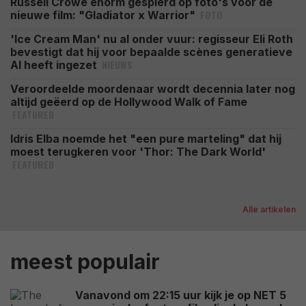
Russell Crowe enorm gespierd op foto's voor de
FOTO
nieuwe film: "Gladiator x Warrior"
'Ice Cream Man' nu al onder vuur: regisseur Eli Roth
bevestigt dat hij voor bepaalde scènes generatieve
NIEUWS
AI heeft ingezet
Veroordeelde moordenaar wordt decennia later nog
altijd geëerd op de Hollywood Walk of Fame
FEATURED
Idris Elba noemde het "een pure marteling" dat hij
moest terugkeren voor 'Thor: The Dark World'
FEATURED
Alle artikelen
meest populair
Vanavond om 22:15 uur kijk je op NET 5