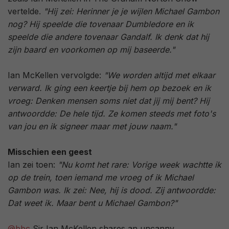
vertelde.
"Hij zei: Herinner je je wijlen Michael Gambon
nog? Hij speelde die tovenaar Dumbledore en ik
speelde die andere tovenaar Gandalf. Ik denk dat hij
zijn baard en voorkomen op mij baseerde."
Ian McKellen vervolgde:
"We worden altijd met elkaar
verward. Ik ging een keertje bij hem op bezoek en ik
vroeg: Denken mensen soms niet dat jij mij bent? Hij
antwoordde: De hele tijd. Ze komen steeds met foto's
van jou en ik signeer maar met jouw naam."
Misschien een geest
Ian zei toen:
"Nu komt het rare: Vorige week wachtte ik
op de trein, toen iemand me vroeg of ik Michael
Gambon was. Ik zei: Nee, hij is dood. Zij antwoordde:
Dat weet ik. Maar bent u Michael Gambon?"
@bbc
Sir Ian McKellen shares an uncanny