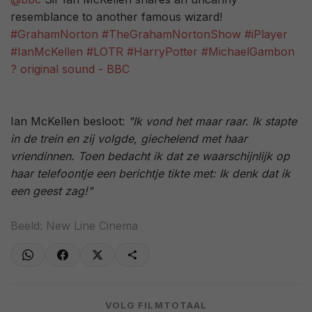
resemblance to another famous wizard!
#GrahamNorton
#TheGrahamNortonShow
#iPlayer
#IanMcKellen
#LOTR
#HarryPotter
#MichaelGambon
? original sound - BBC
Ian McKellen besloot:
"Ik vond het maar raar. Ik stapte
in de trein en zij volgde, giechelend met haar
vriendinnen. Toen bedacht ik dat ze waarschijnlijk op
haar telefoontje een berichtje tikte met: Ik denk dat ik
een geest zag!"
Beeld: New Line Cinema
VOLG FILMTOTAAL