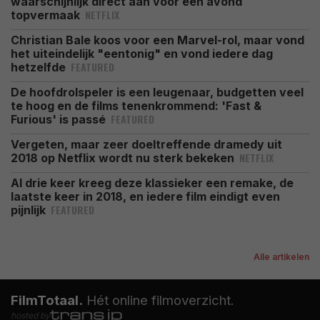
waarschijnlijk direct aan voor een avond
NETFLIX
topvermaak
Christian Bale koos voor een Marvel-rol, maar vond
het uiteindelijk "eentonig" en vond iedere dag
FEATURED
hetzelfde
De hoofdrolspeler is een leugenaar, budgetten veel
te hoog en de films tenenkrommend: 'Fast &
FEATURED
Furious' is passé
Vergeten, maar zeer doeltreffende dramedy uit
NETFLIX
2018 op Netflix wordt nu sterk bekeken
Al drie keer kreeg deze klassieker een remake, de
laatste keer in 2018, en iedere film eindigt even
FEATURED
pijnlijk
Alle artikelen
FilmTotaal.
Hét online filmoverzicht.
hosted by