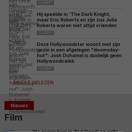
CELEBRITY
Hij speelde in 'The Dark Knight,
maar Eric Roberts en zijn zus Julia
Roberts waren niet altijd vrienden
CELEBRITY
Deze Hollywoodster woont met zijn
gezin in een afgelegen "doomsday-
hut": Josh Duhamel is duidelijk geen
Hollywoodceleb
CELEBRITY
MEEST GELEZEN
Nieuws
Film
We zagen hem in 'Evil Dead' en zelfs