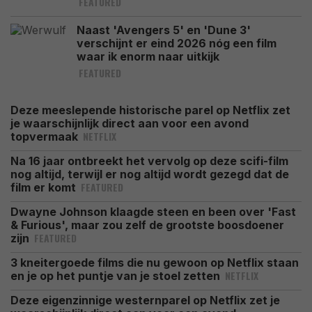
FEATURED
Naast 'Avengers 5' en 'Dune 3'
verschijnt er eind 2026 nóg een film
waar ik enorm naar uitkijk
FEATURED
Deze meeslepende historische parel op Netflix zet
je waarschijnlijk direct aan voor een avond
NETFLIX
topvermaak
Na 16 jaar ontbreekt het vervolg op deze scifi-film
nog altijd, terwijl er nog altijd wordt gezegd dat de
FEATURED
film er komt
Dwayne Johnson klaagde steen en been over 'Fast
& Furious', maar zou zelf de grootste boosdoener
FEATURED
zijn
3 kneitergoede films die nu gewoon op Netflix staan
NETFLIX
en je op het puntje van je stoel zetten
Deze eigenzinnige westernparel op Netflix zet je