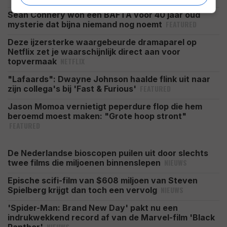
Sean Connery won een BAFTA voor 40 jaar oud
FEATURED
mysterie dat bijna niemand nog noemt
Deze ijzersterke waargebeurde dramaparel op
Netflix zet je waarschijnlijk direct aan voor
NETFLIX
topvermaak
"Lafaards": Dwayne Johnson haalde flink uit naar
FEATURED
zijn collega's bij 'Fast & Furious'
Jason Momoa vernietigt peperdure flop die hem
beroemd moest maken: "Grote hoop stront"
FEATURED
De Nederlandse bioscopen puilen uit door slechts
NIEUWS
twee films die miljoenen binnenslepen
Epische scifi-film van $608 miljoen van Steven
NIEUWS
Spielberg krijgt dan toch een vervolg
'Spider-Man: Brand New Day' pakt nu een
indrukwekkend record af van de Marvel-film 'Black
NIEUWS