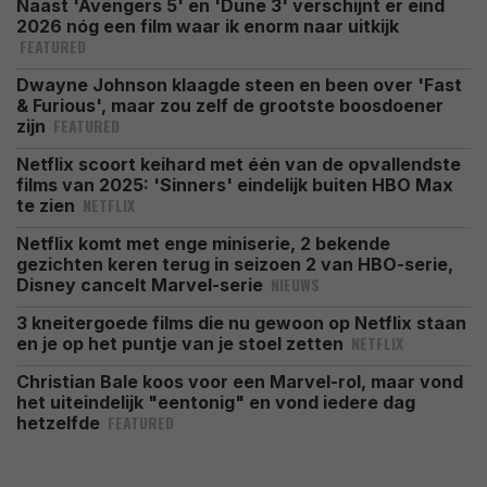
Naast 'Avengers 5' en 'Dune 3' verschijnt er eind
2026 nóg een film waar ik enorm naar uitkijk
FEATURED
Dwayne Johnson klaagde steen en been over 'Fast
& Furious', maar zou zelf de grootste boosdoener
FEATURED
zijn
Netflix scoort keihard met één van de opvallendste
films van 2025: 'Sinners' eindelijk buiten HBO Max
NETFLIX
te zien
Netflix komt met enge miniserie, 2 bekende
gezichten keren terug in seizoen 2 van HBO-serie,
NIEUWS
Disney cancelt Marvel-serie
3 kneitergoede films die nu gewoon op Netflix staan
NETFLIX
en je op het puntje van je stoel zetten
Christian Bale koos voor een Marvel-rol, maar vond
het uiteindelijk "eentonig" en vond iedere dag
FEATURED
hetzelfde