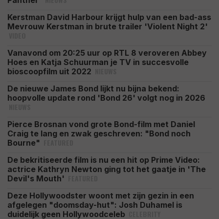
Panther'
Kerstman David Harbour krijgt hulp van een bad-ass
Mevrouw Kerstman in brute trailer 'Violent Night 2'
VIDEO
Vanavond om 20:25 uur op RTL 8 veroveren Abbey
Hoes en Katja Schuurman je TV in succesvolle
NIEUWS
bioscoopfilm uit 2022
De nieuwe James Bond lijkt nu bijna bekend:
hoopvolle update rond 'Bond 26' volgt nog in 2026
NIEUWS
Pierce Brosnan vond grote Bond-film met Daniel
Craig te lang en zwak geschreven: "Bond noch
FEATURED
Bourne"
De bekritiseerde film is nu een hit op Prime Video:
actrice Kathryn Newton ging tot het gaatje in 'The
FEATURED
Devil's Mouth'
Deze Hollywoodster woont met zijn gezin in een
afgelegen "doomsday-hut": Josh Duhamel is
CELEBRITY
duidelijk geen Hollywoodceleb