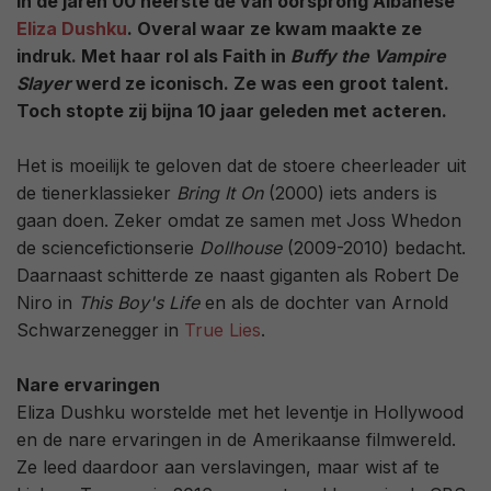
In de jaren 00 heerste de van oorsprong Albanese
Eliza Dushku
. Overal waar ze kwam maakte ze
indruk. Met haar rol als Faith in
Buffy the Vampire
Slayer
werd ze iconisch. Ze was een groot talent.
Toch stopte zij bijna 10 jaar geleden met acteren.
Het is moeilijk te geloven dat de stoere cheerleader uit
de tienerklassieker
Bring It On
(2000) iets anders is
gaan doen. Zeker omdat ze samen met Joss Whedon
de sciencefictionserie
Dollhouse
(2009-2010) bedacht.
Daarnaast schitterde ze naast giganten als Robert De
Niro in
This Boy's Life
en als de dochter van Arnold
Schwarzenegger in
True Lies
.
Nare ervaringen
Eliza Dushku worstelde met het leventje in Hollywood
en de nare ervaringen in de Amerikaanse filmwereld.
Ze leed daardoor aan verslavingen, maar wist af te