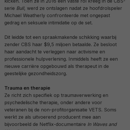
kicken. Toen ze in 2016 een vaste rol kreeg in de CBS-
serie
Bull
, werd ze ontslagen nadat ze hoofdrolspeler
Michael Weatherly confronteerde met ongepast
gedrag en seksuele intimidatie op de set.
Dit leidde tot een spraakmakende schikking waarbij
zender CBS haar $9,5 miljoen betaalde. Ze besloot
haar aandacht te verleggen naar activisme en
professionele hulpverlening. Inmiddels heeft ze een
nieuwe carrière opgebouwd als therapeut in de
geestelijke gezondheidszorg.
Trauma en therapie
Ze richt zich specifiek op traumaverwerking en
psychedelische therapie, onder andere voor
veteranen bij de non-profitorganisatie VETS. Soms
werkt ze als uitvoerend producent mee aan
bijvoorbeeld de Netflix-documentaire
In Waves and