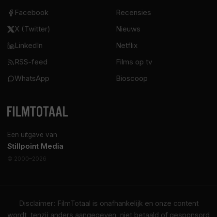
Facebook
Recensies
X (Twitter)
Nieuws
LinkedIn
Netflix
RSS-feed
Films op tv
WhatsApp
Bioscoop
Een uitgave van
Stillpoint Media
© 2000–2026
Disclaimer: FilmTotaal is onafhankelijk en onze content
wordt, tenzij anders aangegeven, niet betaald of gesponsord