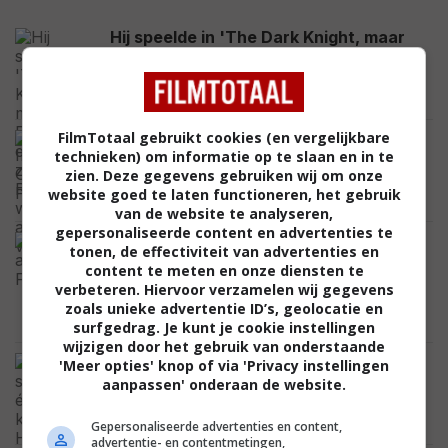
Hij speelde in 'The Dark Knight, maar
Eric Roberts en zijn zus Julia Roberts
waren niet altijd vrienden
CELEBRITY
FilmTotaal gebruikt cookies (en vergelijkbare
Na vijf films is het eind deze maand tijd
technieken) om informatie op te slaan en in te
voor 'Insidious: Out of the Further':
zien. Deze gegevens gebruiken wij om onze
bekijk de nieuwste trailer
website goed te laten functioneren, het gebruik
VIDEO
van de website te analyseren,
gepersonaliseerde content en advertenties te
De hoofdrolspeler is een leugenaar,
tonen, de effectiviteit van advertenties en
budgetten veel te hoog en de films
content te meten en onze diensten te
tenenkrommend: 'Fast & Furious' is
verbeteren. Hiervoor verzamelen wij gegevens
passé
zoals unieke advertentie ID’s, geolocatie en
FEATURED
surfgedrag. Je kunt je cookie instellingen
wijzigen door het gebruik van onderstaande
Door slechts één rol kan Chris
'Meer opties' knop of via 'Privacy instellingen
Hemsworth nu ruim 15 miljoen
aanpassen' onderaan de website.
Amerikaanse dollar per film vragen
CELEBRITY
Gepersonaliseerde advertenties en content,
advertentie- en contentmetingen,