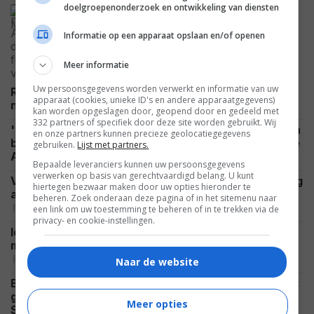
doelgroepenonderzoek en ontwikkeling van diensten
'The Mummy 4'-reünie is bijna
compleet: Ook de laatste held en een
Informatie op een apparaat opslaan en/of openen
dode(?) zijn weer van de partij
NIEUWS
Meer informatie
Uw persoonsgegevens worden verwerkt en informatie van uw
Russell Crowe enorm gespierd op foto's voor de
apparaat (cookies, unieke ID's en andere apparaatgegevens)
FOTO
nieuwe film: "Gladiator x Warrior"
kan worden opgeslagen door, geopend door en gedeeld met
332 partners of specifiek door deze site worden gebruikt. Wij
'Ice Cream Man' nu al onder vuur: regisseur Eli Roth
en onze partners kunnen precieze geolocatiegegevens
bevestigt dat hij voor bepaalde scènes generatieve
gebruiken.
Lijst met partners.
NIEUWS
AI heeft ingezet
Bepaalde leveranciers kunnen uw persoonsgegevens
verwerken op basis van gerechtvaardigd belang. U kunt
Veroordeelde moordenaar wordt decennia later nog
hiertegen bezwaar maken door uw opties hieronder te
altijd geëerd op de Hollywood Walk of Fame
beheren. Zoek onderaan deze pagina of in het sitemenu naar
FEATURED
een link om uw toestemming te beheren of in te trekken via de
privacy- en cookie-instellingen.
Idris Elba noemde het "een pure marteling" dat hij
moest terugkeren voor 'Thor: The Dark World'
FEATURED
Naar de website
Binnenkort komt Netflix met 'Don't Say Good Luck':
grote rol voor de 17-jarige dochter van Adam
Meer opties
NETFLIX
Sandler