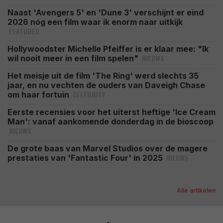
Naast 'Avengers 5' en 'Dune 3' verschijnt er eind
2026 nóg een film waar ik enorm naar uitkijk
FEATURED
Hollywoodster Michelle Pfeiffer is er klaar mee: "Ik
NIEUWS
wil nooit meer in een film spelen"
Het meisje uit de film 'The Ring' werd slechts 35
jaar, en nu vechten de ouders van Daveigh Chase
CELEBRITY
om haar fortuin
Eerste recensies voor het uiterst heftige 'Ice Cream
Man': vanaf aankomende donderdag in de bioscoop
NIEUWS
De grote baas van Marvel Studios over de magere
NIEUWS
prestaties van 'Fantastic Four' in 2025
Alle artikelen