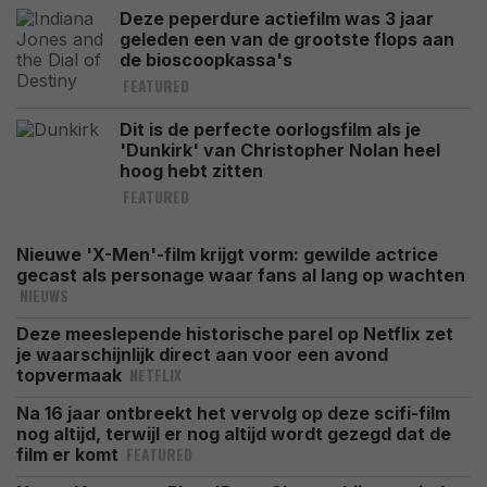
Deze peperdure actiefilm was 3 jaar
geleden een van de grootste flops aan
de bioscoopkassa's
FEATURED
Dit is de perfecte oorlogsfilm als je
'Dunkirk' van Christopher Nolan heel
hoog hebt zitten
FEATURED
Nieuwe 'X-Men'-film krijgt vorm: gewilde actrice
gecast als personage waar fans al lang op wachten
NIEUWS
Deze meeslepende historische parel op Netflix zet
je waarschijnlijk direct aan voor een avond
NETFLIX
topvermaak
Na 16 jaar ontbreekt het vervolg op deze scifi-film
nog altijd, terwijl er nog altijd wordt gezegd dat de
FEATURED
film er komt