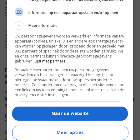
AI-reclame voor 'The End of Oak
Street' werkt compleet averechts: "Nu
Informatie op een apparaat opslaan en/of openen
wil ik hem niet meer zien"
NIEUWS
Meer informatie
Deze grootse en mooie film met
Uw persoonsgegevens worden verwerkt en informatie van uw
Leonardo DiCaprio uit 2013 werd al 4
apparaat (cookies, unieke ID's en andere apparaatgegevens)
keer eerder gemaakt
kan worden opgeslagen door, geopend door en gedeeld met
332 partners of specifiek door deze site worden gebruikt. Wij
FEATURED
en onze partners kunnen precieze geolocatiegegevens
gebruiken.
Lijst met partners.
Film over bizarre 'Labubu'-poppen nog altijd in de
Bepaalde leveranciers kunnen uw persoonsgegevens
verwerken op basis van gerechtvaardigd belang. U kunt
maak: eerste details onthullen link met Noorse
hiertegen bezwaar maken door uw opties hieronder te
NIEUWS
mythologie
beheren. Zoek onderaan deze pagina of in het sitemenu naar
een link om uw toestemming te beheren of in te trekken via de
'Paddington'-regisseur werd gevraagd een 'Star
privacy- en cookie-instellingen.
Wars'-film te maken, maar hij maakt er nu een eigen
NIEUWS
scifi-film van
Naar de website
Dwayne Johnson over het keihard floppen van
NIEUWS
'Vaiana': "Zo gaat dat nu eenmaal soms"
Meer opties
Voormalige 007-acteur Roger Moore noemde deze
James Bond-film een lange, onsamenhangende