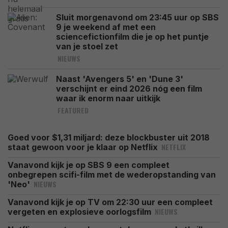
Sluit morgenavond om 23:45 uur op SBS
9 je weekend af met een
sciencefictionfilm die je op het puntje
van je stoel zet
NIEUWS
Naast 'Avengers 5' en 'Dune 3'
verschijnt er eind 2026 nóg een film
waar ik enorm naar uitkijk
FEATURED
Goed voor $1,31 miljard: deze blockbuster uit 2018
NETFLIX
staat gewoon voor je klaar op Netflix
Vanavond kijk je op SBS 9 een compleet
onbegrepen scifi-film met de wederopstanding van
NIEUWS
'Neo'
Vanavond kijk je op TV om 22:30 uur een compleet
NIEUWS
vergeten en explosieve oorlogsfilm