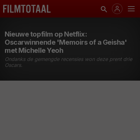
Nieuwe topfilm op Netflix:
Oscarwinnende 'Memoirs of a Geisha'
met Michelle Yeoh
Ondanks de gemengde recensies won deze prent drie
Oscars.