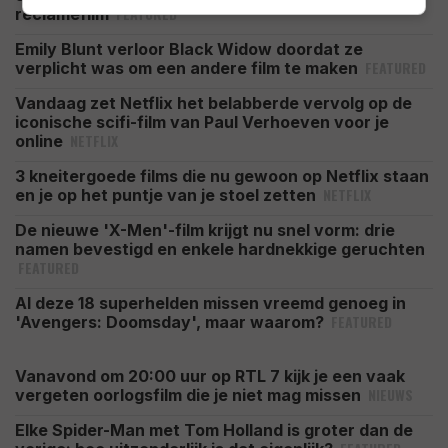
FEATURED
reclamefilm
Emily Blunt verloor Black Widow doordat ze
FEATURED
verplicht was om een andere film te maken
Vandaag zet Netflix het belabberde vervolg op de
iconische scifi-film van Paul Verhoeven voor je
NETFLIX
online
3 kneitergoede films die nu gewoon op Netflix staan
NETFLIX
en je op het puntje van je stoel zetten
De nieuwe 'X-Men'-film krijgt nu snel vorm: drie
namen bevestigd en enkele hardnekkige geruchten
FEATURED
Al deze 18 superhelden missen vreemd genoeg in
FEATURED
'Avengers: Doomsday', maar waarom?
Vanavond om 20:00 uur op RTL 7 kijk je een vaak
NIEUWS
vergeten oorlogsfilm die je niet mag missen
Elke Spider-Man met Tom Holland is groter dan de