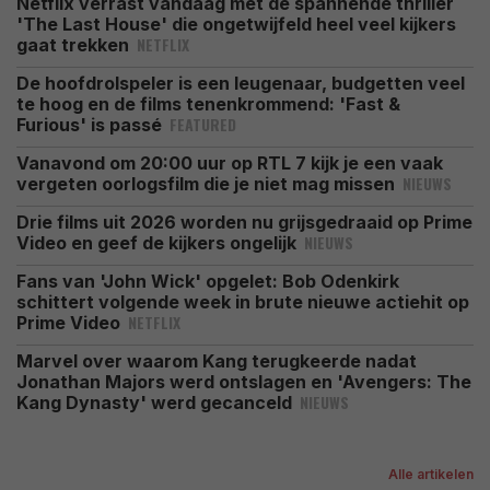
Netflix verrast vandaag met de spannende thriller
'The Last House' die ongetwijfeld heel veel kijkers
NETFLIX
gaat trekken
De hoofdrolspeler is een leugenaar, budgetten veel
te hoog en de films tenenkrommend: 'Fast &
FEATURED
Furious' is passé
Vanavond om 20:00 uur op RTL 7 kijk je een vaak
NIEUWS
vergeten oorlogsfilm die je niet mag missen
Drie films uit 2026 worden nu grijsgedraaid op Prime
NIEUWS
Video en geef de kijkers ongelijk
Fans van 'John Wick' opgelet: Bob Odenkirk
schittert volgende week in brute nieuwe actiehit op
NETFLIX
Prime Video
Marvel over waarom Kang terugkeerde nadat
Jonathan Majors werd ontslagen en 'Avengers: The
NIEUWS
Kang Dynasty' werd gecanceld
Alle artikelen