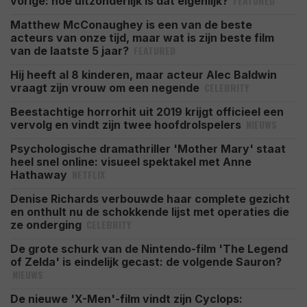
FEATURED
vorige: hoe uitzonderlijk is dat eigenlijk?
Matthew McConaughey is een van de beste
acteurs van onze tijd, maar wat is zijn beste film
FEATURED
van de laatste 5 jaar?
Hij heeft al 8 kinderen, maar acteur Alec Baldwin
CELEBRITY
vraagt zijn vrouw om een negende
Beestachtige horrorhit uit 2019 krijgt officieel een
NIEUWS
vervolg en vindt zijn twee hoofdrolspelers
Psychologische dramathriller 'Mother Mary' staat
heel snel online: visueel spektakel met Anne
NETFLIX
Hathaway
Denise Richards verbouwde haar complete gezicht
en onthult nu de schokkende lijst met operaties die
CELEBRITY
ze onderging
De grote schurk van de Nintendo-film 'The Legend
of Zelda' is eindelijk gecast: de volgende Sauron?
NIEUWS
De nieuwe 'X-Men'-film vindt zijn Cyclops: