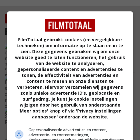
Nieuws
Film
FilmTotaal gebruikt cookies (en vergelijkbare
technieken) om informatie op te slaan en in te
De opvallende nieuwe anime 'The
zien. Deze gegevens gebruiken wij om onze
Ribbon Hero' staat nu op Netflix, maar
website goed te laten functioneren, het gebruik
hoe goed is de film?
van de website te analyseren,
NIEUWS
gepersonaliseerde content en advertenties te
tonen, de effectiviteit van advertenties en
Donald Trump noemt opvallende
content te meten en onze diensten te
documentaire 'film van het jaar', maar
verbeteren. Hiervoor verzamelen wij gegevens
cijfers geven ander beeld
zoals unieke advertentie ID’s, geolocatie en
FEATURED
surfgedrag. Je kunt je cookie instellingen
wijzigen door het gebruik van onderstaande
Levende Hollywoodlegende accepteert
'Meer opties' knop of via 'Privacy instellingen
zelfs zwakke scripts zolang hij maar dik
aanpassen' onderaan de website.
betaald krijgt
FEATURED
Gepersonaliseerde advertenties en content,
advertentie- en contentmetingen,
doelgroepenonderzoek en ontwikkeling van diensten