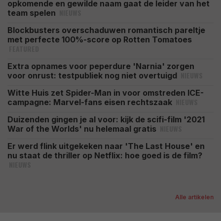
opkomende en gewilde naam gaat de leider van het
NIEUWS
team spelen
Blockbusters overschaduwen romantisch pareltje
met perfecte 100%-score op Rotten Tomatoes
FEATURED
Extra opnames voor peperdure 'Narnia' zorgen
NIEUWS
voor onrust: testpubliek nog niet overtuigd
Witte Huis zet Spider-Man in voor omstreden ICE-
NIEUWS
campagne: Marvel-fans eisen rechtszaak
Duizenden gingen je al voor: kijk de scifi-film '2021
NIEUWS
War of the Worlds' nu helemaal gratis
Er werd flink uitgekeken naar 'The Last House' en
nu staat de thriller op Netflix: hoe goed is de film?
NIEUWS
Alle artikelen