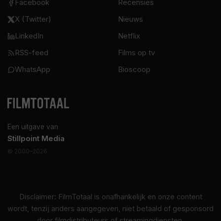
Facebook
Recensies
X (Twitter)
Nieuws
LinkedIn
Netflix
RSS-feed
Films op tv
WhatsApp
Bioscoop
Een uitgave van
Stillpoint Media
© 2000–2026
Disclaimer: FilmTotaal is onafhankelijk en onze content
wordt, tenzij anders aangegeven, niet betaald of gesponsord
door filmdistributeurs of streamingdiensten.