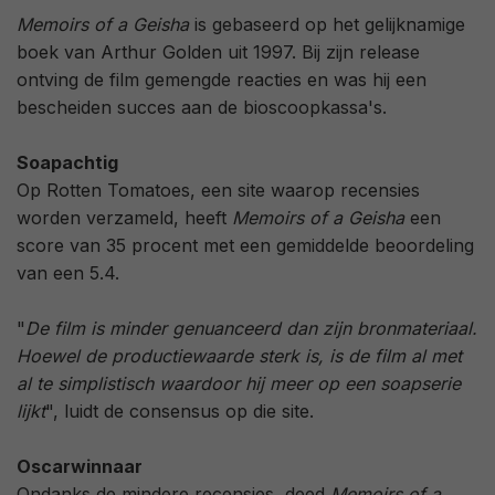
Memoirs of a Geisha
is gebaseerd op het gelijknamige
boek van Arthur Golden uit 1997. Bij zijn release
ontving de film gemengde reacties en was hij een
bescheiden succes aan de bioscoopkassa's.
Soapachtig
Op Rotten Tomatoes, een site waarop recensies
worden verzameld, heeft
Memoirs of a Geisha
een
score van 35 procent met een gemiddelde beoordeling
van een 5.4.
"
De film is minder genuanceerd dan zijn bronmateriaal.
Hoewel de productiewaarde sterk is, is de film al met
al te simplistisch waardoor hij meer op een soapserie
lijkt
", luidt de consensus op die site.
Oscarwinnaar
Ondanks de mindere recensies, deed
Memoirs of a