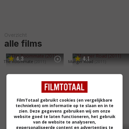
Overzicht
alle films
4
3
4
1
,
,
The Roommate
(2011)
Munger Road
(2011)
FilmTotaal gebruikt cookies (en vergelijkbare
technieken) om informatie op te slaan en in te
zien. Deze gegevens gebruiken wij om onze
website goed te laten functioneren, het gebruik
van de website te analyseren,
gepersonaliseerde content en advertenties te