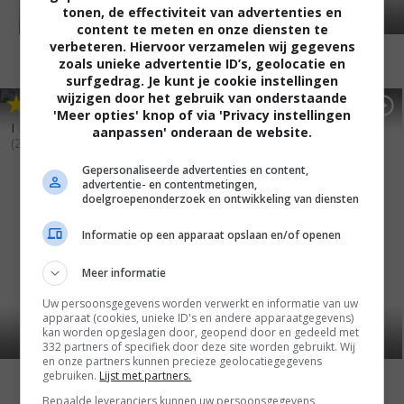
tonen, de effectiviteit van advertenties en
content te meten en onze diensten te
verbeteren. Hiervoor verzamelen wij gegevens
zoals unieke advertentie ID’s, geolocatie en
surfgedrag. Je kunt je cookie instellingen
wijzigen door het gebruik van onderstaande
4
6
5
4
,
,
The Game Plan
(2007)
'Meer opties' knop of via 'Privacy instellingen
I Love You, Beth Cooper
aanpassen' onderaan de website.
(2009)
Gepersonaliseerde advertenties en content,
advertentie- en contentmetingen,
doelgroepenonderzoek en ontwikkeling van diensten
Informatie op een apparaat opslaan en/of openen
Meer informatie
Uw persoonsgegevens worden verwerkt en informatie van uw
apparaat (cookies, unieke ID's en andere apparaatgegevens)
kan worden opgeslagen door, geopend door en gedeeld met
332 partners of specifiek door deze site worden gebruikt. Wij
en onze partners kunnen precieze geolocatiegegevens
gebruiken.
Lijst met partners.
Bepaalde leveranciers kunnen uw persoonsgegevens