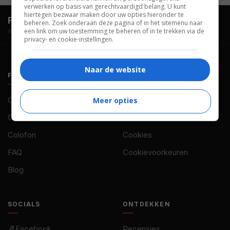
verwerken op basis van gerechtvaardigd belang. U kunt
hiertegen bezwaar maken door uw opties hieronder te
FilmTotaal.
Hét online filmoverzicht.
beheren. Zoek onderaan deze pagina of in het sitemenu naar
een link om uw toestemming te beheren of in te trekken via de
hosted by
privacy- en cookie-instellingen.
Naar de website
FILMTOTAAL
BELEID
Contact
Privacy
Meer opties
Over ons
Voorwaarden
Colofon
Cookies
FAQ
Cookievoorkeuren
Blog
SOCIALS
ONTDEKKEN
Facebook
Recensies