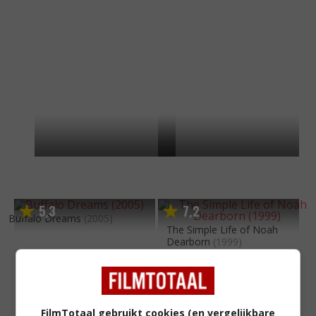
5
3
7
2
,
,
Buffalo Dreams
(2005)
The Simple Life of Noah
Dearborn
(1999)
FilmTotaal gebruikt cookies (en vergelijkbare