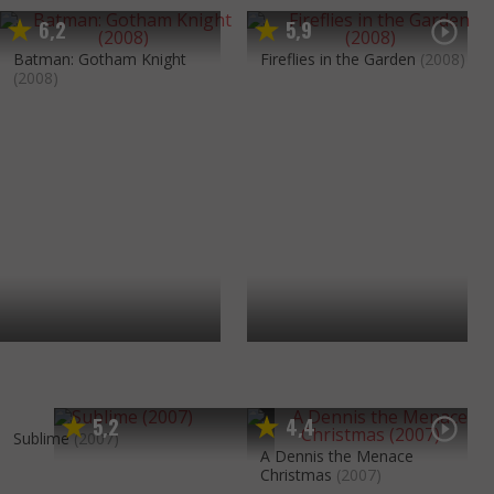
6
2
5
9
,
,
Batman: Gotham Knight
Fireflies in the Garden
(2008)
(2008)
5
2
4
4
,
,
Sublime
(2007)
A Dennis the Menace
Christmas
(2007)