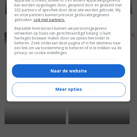
apparaat (cookies, unieke ID's en andere apparaatgegevens)
kan worden opgeslagen door, geopend door en gedeeld met
332 partners of specifiek door deze site worden gebruikt. Wij
en onze partners kunnen precieze geolocatiegegevens
gebruiken.
Lijst met partners.
Bepaalde leveranciers kunnen uw persoonsgegevens
verwerken op basis van gerechtvaardigd belang. U kunt
5
3
5
5
,
,
hiertegen bezwaar maken door uw opties hieronder te
The Evening Star
(1996)
beheren. Zoek onderaan deze pagina of in het sitemenu naar
Father of the Bride Part II
een link om uw toestemming te beheren of in te trekken via de
(1995)
privacy- en cookie-instellingen.
Naar de website
Meer opties