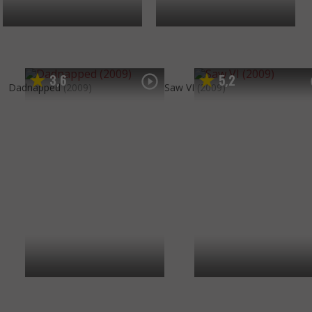
3
6
5
2
,
,
Dadnapped
(2009)
Saw VI
(2009)