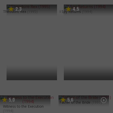
2
3
4
5
,
,
Theodore Rex
(1995)
I Spy Returns
(1994)
5
0
5
6
,
,
Father of the Bride
(1991)
Witness to the Execution
(1994)