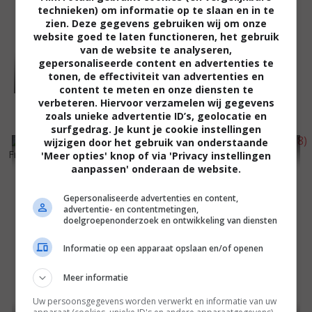
technieken) om informatie op te slaan en in te
zien. Deze gegevens gebruiken wij om onze
website goed te laten functioneren, het gebruik
van de website te analyseren,
gepersonaliseerde content en advertenties te
tonen, de effectiviteit van advertenties en
content te meten en onze diensten te
verbeteren. Hiervoor verzamelen wij gegevens
zoals unieke advertentie ID’s, geolocatie en
surfgedrag. Je kunt je cookie instellingen
wijzigen door het gebruik van onderstaande
3
9
4
2
,
,
Friends & Lovers
(1999)
Twice Upon a Time
(1998)
'Meer opties' knop of via 'Privacy instellingen
aanpassen' onderaan de website.
Gepersonaliseerde advertenties en content,
advertentie- en contentmetingen,
doelgroepenonderzoek en ontwikkeling van diensten
Informatie op een apparaat opslaan en/of openen
Meer informatie
Uw persoonsgegevens worden verwerkt en informatie van uw