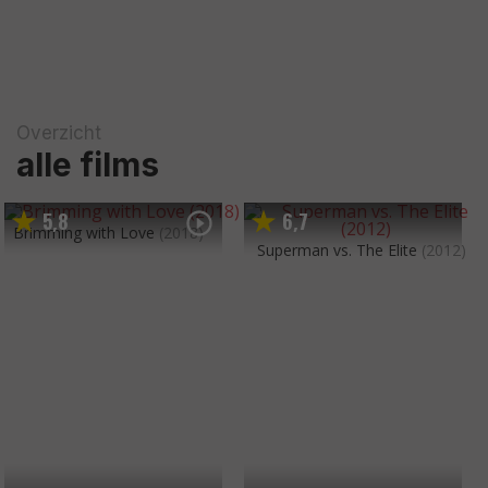
Overzicht
alle films
5
8
6
7
,
,
Brimming with Love
(2018)
Superman vs. The Elite
(2012)